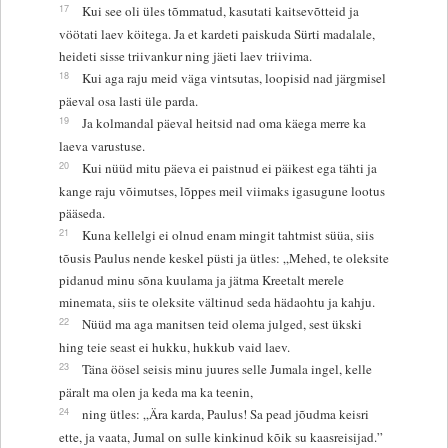
17
Kui see oli üles tõmmatud, kasutati kaitsevõtteid ja
vöötati laev köitega. Ja et kardeti paiskuda Sürti madalale,
heideti sisse triivankur ning jäeti laev triivima.
18
Kui aga raju meid väga vintsutas, loopisid nad järgmisel
päeval osa lasti üle parda.
19
Ja kolmandal päeval heitsid nad oma käega merre ka
laeva varustuse.
20
Kui nüüd mitu päeva ei paistnud ei päikest ega tähti ja
kange raju võimutses, lõppes meil viimaks igasugune lootus
pääseda.
21
Kuna kellelgi ei olnud enam mingit tahtmist süüa, siis
tõusis Paulus nende keskel püsti ja ütles: „Mehed, te oleksite
pidanud minu sõna kuulama ja jätma Kreetalt merele
minemata, siis te oleksite vältinud seda hädaohtu ja kahju.
22
Nüüd ma aga manitsen teid olema julged, sest ükski
hing teie seast ei hukku, hukkub vaid laev.
23
Täna öösel seisis minu juures selle Jumala ingel, kelle
päralt ma olen ja keda ma ka teenin,
24
ning ütles: „Ära karda, Paulus! Sa pead jõudma keisri
ette, ja vaata, Jumal on sulle kinkinud kõik su kaasreisijad.”