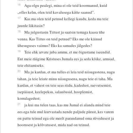
16
Aga olgu pealegi, mina ei ole teid koormanud, kuid
„olles kelm, olen teid kavalusega kätte saanud”.
17
Kas ma olen teid petnud kellegi kaudu, keda ma teie
juurde läkitasin?
18
Ma julgustasin Tiitust ja saatsin temaga kaasa ühe
venna. Kas Tiitus on teid petnud? Eks me ole käinud
ühesuguses vaimus? Eks ka samades jälgedes?
19
Teie ehk arvate juba ammu, et me õigustame iseendid.
Ent meie räägime Kristuses Jumala ees ja seda kõike, armsad,
teie ehitamiseks.
20
Ma ju kardan, et ma tulles ei leia teid niisugustena, nagu
tahan, ja teie leiate minu niisugusena, nagu teie ei taha. Ma
kardan, et vahest on teie seas riidu, kadedust, raevutsemist,
isepäisust, keelepeksu, salanõusid, hooplemist,
korralagedust;
21
ja kui ma tulen taas, kas mu Jumal ei alanda mind teie
ees ega tule mul kurvastada nende paljude pärast, kes varem
on pattu teinud ega ole meelt parandanud oma rüvedusest ja
hoorusest ja kõlvatusest, mida nad on teinud.