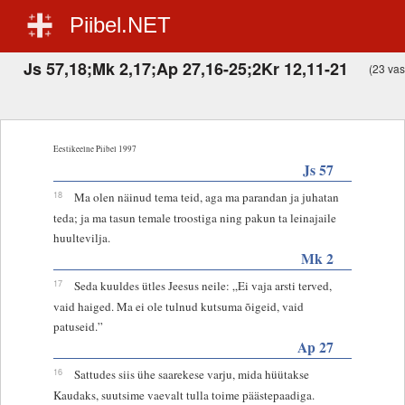
Piibel.NET
Js 57,18;Mk 2,17;Ap 27,16-25;2Kr 12,11-21
(23 vast
Eestikeelne Piibel 1997
Js 57
18
Ma olen näinud tema teid, aga ma parandan ja juhatan
teda; ja ma tasun temale troostiga ning pakun ta leinajaile
huultevilja.
Mk 2
17
Seda kuuldes ütles Jeesus neile: „Ei vaja arsti terved,
vaid haiged. Ma ei ole tulnud kutsuma õigeid, vaid
patuseid.”
Ap 27
16
Sattudes siis ühe saarekese varju, mida hüütakse
Kaudaks, suutsime vaevalt tulla toime päästepaadiga.