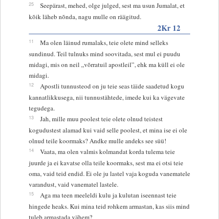
25
Seepärast, mehed, olge julged, sest ma usun Jumalat, et
kõik läheb nõnda, nagu mulle on räägitud.
2Kr 12
11
Ma olen läinud rumalaks, teie olete mind selleks
sundinud. Teil tulnuks mind soovitada, sest mul ei puudu
midagi, mis on neil „võrratuil apostleil”, ehk ma küll ei ole
midagi.
12
Apostli tunnusteod on ju teie seas täide saadetud kogu
kannatlikkusega, nii tunnustähtede, imede kui ka vägevate
tegudega.
13
Jah, mille muu poolest teie olete olnud teistest
kogudustest alamad kui vaid selle poolest, et mina ise ei ole
olnud teile koormaks? Andke mulle andeks see süü!
14
Vaata, ma olen valmis kolmandat korda tulema teie
juurde ja ei kavatse olla teile koormaks, sest ma ei otsi teie
oma, vaid teid endid. Ei ole ju lastel vaja koguda vanematele
varandust, vaid vanematel lastele.
15
Aga ma teen meeleldi kulu ja kulutan iseennast teie
hingede heaks. Kui mina teid rohkem armastan, kas siis mind
tuleb armastada vähem?