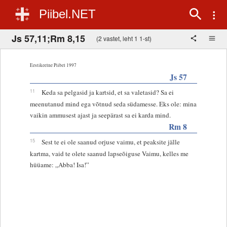
Piibel.NET
Js 57,11;Rm 8,15
(2 vastet, leht 1 1-st)
Eestikeelne Piibel 1997
Js 57
11
Keda sa pelgasid ja kartsid, et sa valetasid? Sa ei
meenutanud mind ega võtnud seda südamesse. Eks ole: mina
vaikin ammusest ajast ja seepärast sa ei karda mind.
Rm 8
15
Sest te ei ole saanud orjuse vaimu, et peaksite jälle
kartma, vaid te olete saanud lapseõiguse Vaimu, kelles me
hüüame: „Abba! Isa!”