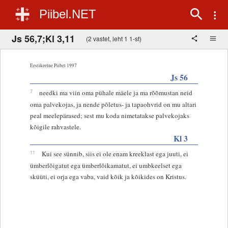
Piibel.NET
Js 56,7;Kl 3,11
(2 vastet, leht 1 1-st)
Eestikeelne Piibel 1997
Js 56
7
needki ma viin oma pühale mäele ja ma rõõmustan neid
oma palvekojas, ja nende põletus- ja tapaohvrid on mu altari
peal meelepärased; sest mu koda nimetatakse palvekojaks
kõigile rahvastele.
Kl 3
11
Kui see sünnib, siis ei ole enam kreeklast ega juuti, ei
ümberlõigatut ega ümberlõikamatut, ei umbkeelset ega
sküüti, ei orja ega vaba, vaid kõik ja kõikides on Kristus.