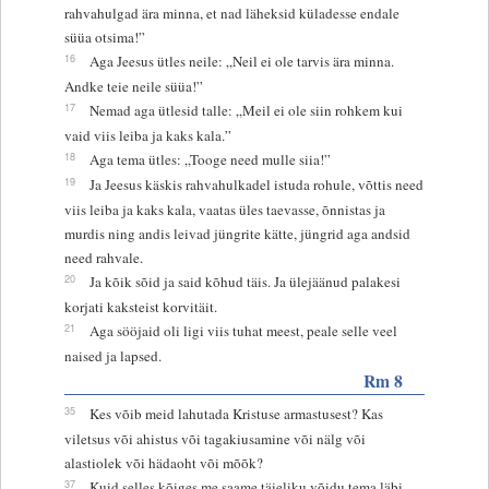
rahvahulgad ära minna, et nad läheksid küladesse endale
süüa otsima!”
16
Aga Jeesus ütles neile: „Neil ei ole tarvis ära minna.
Andke teie neile süüa!”
17
Nemad aga ütlesid talle: „Meil ei ole siin rohkem kui
vaid viis leiba ja kaks kala.”
18
Aga tema ütles: „Tooge need mulle siia!”
19
Ja Jeesus käskis rahvahulkadel istuda rohule, võttis need
viis leiba ja kaks kala, vaatas üles taevasse, õnnistas ja
murdis ning andis leivad jüngrite kätte, jüngrid aga andsid
need rahvale.
20
Ja kõik sõid ja said kõhud täis. Ja ülejäänud palakesi
korjati kaksteist korvitäit.
21
Aga sööjaid oli ligi viis tuhat meest, peale selle veel
naised ja lapsed.
Rm 8
35
Kes võib meid lahutada Kristuse armastusest? Kas
viletsus või ahistus või tagakiusamine või nälg või
alastiolek või hädaoht või mõõk?
37
Kuid selles kõiges me saame täieliku võidu tema läbi,