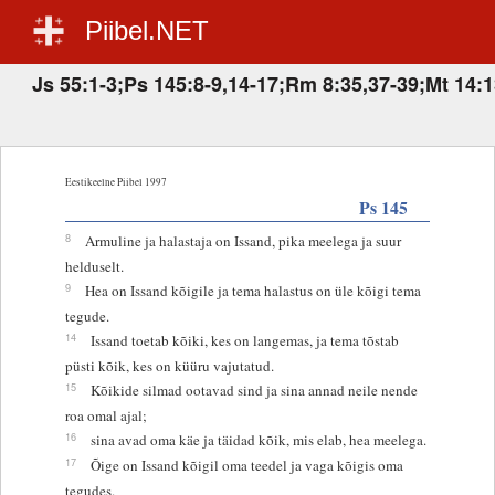
Piibel.NET
Js 55:1-3;Ps 145:8-9,14-17;Rm 8:35,37-39;Mt 14:1
Eestikeelne Piibel 1997
Ps 145
8
Armuline ja halastaja on Issand, pika meelega ja suur
helduselt.
9
Hea on Issand kõigile ja tema halastus on üle kõigi tema
tegude.
14
Issand toetab kõiki, kes on langemas, ja tema tõstab
püsti kõik, kes on küüru vajutatud.
15
Kõikide silmad ootavad sind ja sina annad neile nende
roa omal ajal;
16
sina avad oma käe ja täidad kõik, mis elab, hea meelega.
17
Õige on Issand kõigil oma teedel ja vaga kõigis oma
tegudes.