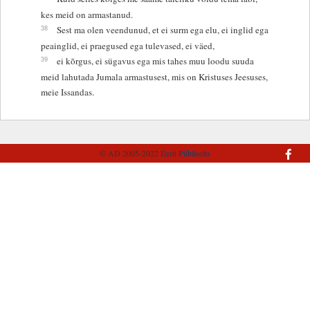
kes meid on armastanud.
38
Sest ma olen veendunud, et ei surm ega elu, ei inglid ega
peainglid, ei praegused ega tulevased, ei väed,
39
ei kõrgus, ei sügavus ega mis tahes muu loodu suuda
meid lahutada Jumala armastusest, mis on Kristuses Jeesuses,
meie Issandas.
© AD 2005-2022
Eesti Piibliselts