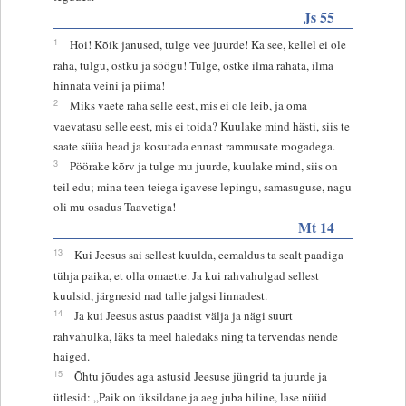
Js 55
1
Hoi! Kõik janused, tulge vee juurde! Ka see, kellel ei ole
raha, tulgu, ostku ja söögu! Tulge, ostke ilma rahata, ilma
hinnata veini ja piima!
2
Miks vaete raha selle eest, mis ei ole leib, ja oma
vaevatasu selle eest, mis ei toida? Kuulake mind hästi, siis te
saate süüa head ja kosutada ennast rammusate roogadega.
3
Pöörake kõrv ja tulge mu juurde, kuulake mind, siis on
teil edu; mina teen teiega igavese lepingu, samasuguse, nagu
oli mu osadus Taavetiga!
Mt 14
13
Kui Jeesus sai sellest kuulda, eemaldus ta sealt paadiga
tühja paika, et olla omaette. Ja kui rahvahulgad sellest
kuulsid, järgnesid nad talle jalgsi linnadest.
14
Ja kui Jeesus astus paadist välja ja nägi suurt
rahvahulka, läks ta meel haledaks ning ta tervendas nende
haiged.
15
Õhtu jõudes aga astusid Jeesuse jüngrid ta juurde ja
ütlesid: „Paik on üksildane ja aeg juba hiline, lase nüüd