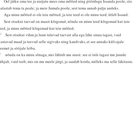
7
Õel jätku oma tee ja nurjatu mees oma mõtted ning pöördugu Issanda poole, siis
halastab tema ta peale; ja meie Jumala poole, sest tema annab palju andeks.
8
Aga minu mõtted ei ole teie mõtted, ja teie teed ei ole minu teed, ütleb Issand.
9
Sest otsekui taevad on maast kõrgemal, nõnda on minu teed kõrgemad kui teie
teed, ja minu mõtted kõrgemad kui teie mõtted.
10
Sest otsekui vihm ja lumi tulevad taevast alla ega lähe sinna tagasi, vaid
kastavad maad ja teevad selle sigivaks ning kandvaks, et see annaks külvajale
seemet ja sööjale leiba,
11
nõnda on ka minu sõnaga, mis lähtub mu suust: see ei tule tagasi mu juurde
tühjalt, vaid teeb, mis on mu meele järgi, ja saadab korda, milleks ma selle läkitasin