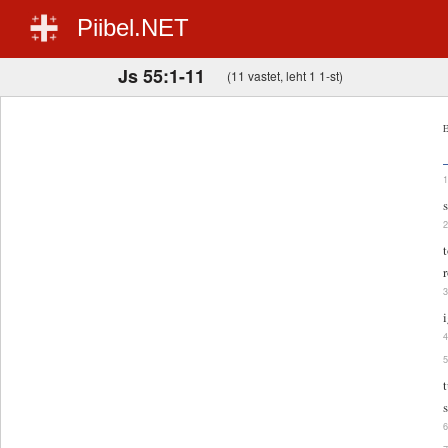
Piibel.NET
Js 55:1-11
(11 vastet, leht 1 1-st)
E