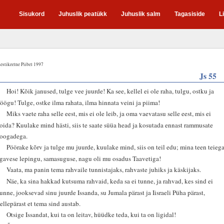
Sisukord
Juhuslik peatükk
Juhuslik salm
Tagasiside
L
estikeelne Piibel 1997
Js 55
1
Hoi! Kõik janused, tulge vee juurde! Ka see, kellel ei ole raha, tulgu, ostku ja
söögu! Tulge, ostke ilma rahata, ilma hinnata veini ja piima!
2
Miks vaete raha selle eest, mis ei ole leib, ja oma vaevatasu selle eest, mis ei
toida? Kuulake mind hästi, siis te saate süüa head ja kosutada ennast rammusate
roogadega.
3
Pöörake kõrv ja tulge mu juurde, kuulake mind, siis on teil edu; mina teen teieg
igavese lepingu, samasuguse, nagu oli mu osadus Taavetiga!
4
Vaata, ma panin tema rahvaile tunnistajaks, rahvaste juhiks ja käskijaks.
5
Näe, ka sina hakkad kutsuma rahvaid, keda sa ei tunne, ja rahvad, kes sind ei
tunne, jooksevad sinu juurde Issanda, su Jumala pärast ja Iisraeli Püha pärast,
sellepärast et tema sind austab.
6
Otsige Issandat, kui ta on leitav, hüüdke teda, kui ta on ligidal!