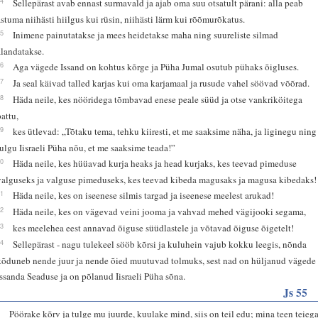
14
Sellepärast avab ennast surmavald ja ajab oma suu otsatult pärani: alla peab
astuma niihästi hiilgus kui rüsin, niihästi lärm kui rõõmurõkatus.
15
Inimene painutatakse ja mees heidetakse maha ning suureliste silmad
alandatakse.
16
Aga vägede Issand on kohtus kõrge ja Püha Jumal osutub pühaks õigluses.
17
Ja seal käivad talled karjas kui oma karjamaal ja rusude vahel söövad võõrad.
18
Häda neile, kes nööridega tõmbavad enese peale süüd ja otse vankriköitega
pattu,
19
kes ütlevad: „Tõtaku tema, tehku kiiresti, et me saaksime näha, ja liginegu ning
tulgu Iisraeli Püha nõu, et me saaksime teada!”
20
Häda neile, kes hüüavad kurja heaks ja head kurjaks, kes teevad pimeduse
valguseks ja valguse pimeduseks, kes teevad kibeda magusaks ja magusa kibedaks!
21
Häda neile, kes on iseenese silmis targad ja iseenese meelest arukad!
22
Häda neile, kes on vägevad veini jooma ja vahvad mehed vägijooki segama,
23
kes meelehea eest annavad õiguse süüdlastele ja võtavad õiguse õigetelt!
24
Sellepärast - nagu tulekeel sööb kõrsi ja kuluhein vajub kokku leegis, nõnda
kõduneb nende juur ja nende õied muutuvad tolmuks, sest nad on hüljanud vägede
Issanda Seaduse ja on põlanud Iisraeli Püha sõna.
Js 55
3
Pöörake kõrv ja tulge mu juurde, kuulake mind, siis on teil edu; mina teen teieg