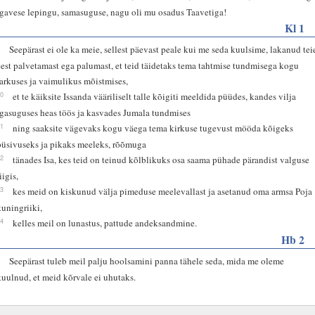
igavese lepingu, samasuguse, nagu oli mu osadus Taavetiga!
Kl 1
9
Seepärast ei ole ka meie, sellest päevast peale kui me seda kuulsime, lakanud tei
eest palvetamast ega palumast, et teid täidetaks tema tahtmise tundmisega kogu
tarkuses ja vaimulikus mõistmises,
10
et te käiksite Issanda vääriliselt talle kõigiti meeldida püüdes, kandes vilja
igasuguses heas töös ja kasvades Jumala tundmises
11
ning saaksite vägevaks kogu väega tema kirkuse tugevust mööda kõigeks
püsivuseks ja pikaks meeleks, rõõmuga
12
tänades Isa, kes teid on teinud kõlblikuks osa saama pühade pärandist valguse
iigis,
13
kes meid on kiskunud välja pimeduse meelevallast ja asetanud oma armsa Poja
kuningriiki,
14
kelles meil on lunastus, pattude andeksandmine.
Hb 2
1
Seepärast tuleb meil palju hoolsamini panna tähele seda, mida me oleme
kuulnud, et meid kõrvale ei uhutaks.