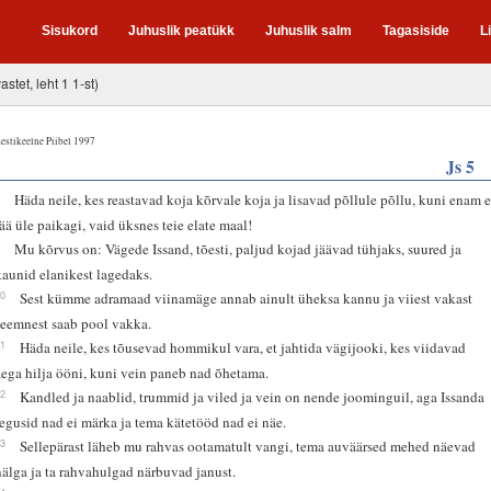
Sisukord
Juhuslik peatükk
Juhuslik salm
Tagasiside
L
astet, leht 1 1-st)
estikeelne Piibel 1997
Js 5
8
Häda neile, kes reastavad koja kõrvale koja ja lisavad põllule põllu, kuni enam e
jää üle paikagi, vaid üksnes teie elate maal!
9
Mu kõrvus on: Vägede Issand, tõesti, paljud kojad jäävad tühjaks, suured ja
kaunid elanikest lagedaks.
10
Sest kümme adramaad viinamäge annab ainult üheksa kannu ja viiest vakast
seemnest saab pool vakka.
11
Häda neile, kes tõusevad hommikul vara, et jahtida vägijooki, kes viidavad
aega hilja ööni, kuni vein paneb nad õhetama.
12
Kandled ja naablid, trummid ja viled ja vein on nende joominguil, aga Issanda
tegusid nad ei märka ja tema kätetööd nad ei näe.
13
Sellepärast läheb mu rahvas ootamatult vangi, tema auväärsed mehed näevad
nälga ja ta rahvahulgad närbuvad janust.