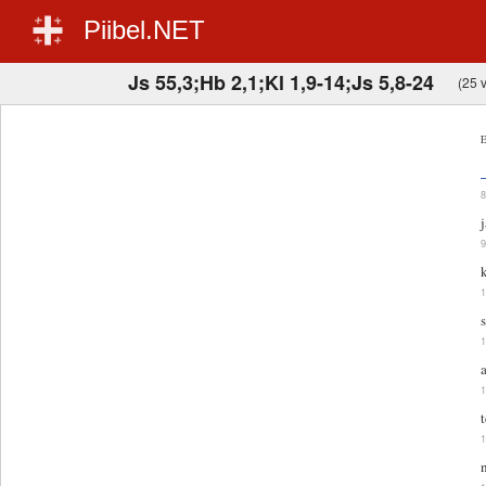
Piibel.NET
Js 55,3;Hb 2,1;Kl 1,9-14;Js 5,8-24
(25 v
E