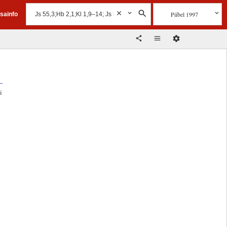
Piibel 1997
isainfo
i