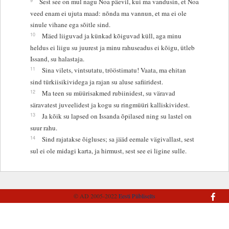
Sest see on mul nagu Noa päevil, kui ma vandusin, et Noa
veed enam ei ujuta maad: nõnda ma vannun, et ma ei ole
sinule vihane ega sõitle sind.
10
Mäed liiguvad ja künkad kõiguvad küll, aga minu
heldus ei liigu su juurest ja minu rahuseadus ei kõigu, ütleb
Issand, su halastaja.
11
Sina vilets, vintsutatu, trööstimatu! Vaata, ma ehitan
sind türkiisikividega ja rajan su aluse safiiridest.
12
Ma teen su müürisakmed rubiinidest, su väravad
säravatest juveelidest ja kogu su ringmüüri kalliskividest.
13
Ja kõik su lapsed on Issanda õpilased ning su lastel on
suur rahu.
14
Sind rajatakse õigluses; sa jääd eemale vägivallast, sest
sul ei ole midagi karta, ja hirmust, sest see ei ligine sulle.
© AD 2005-2022
Eesti Piibliselts