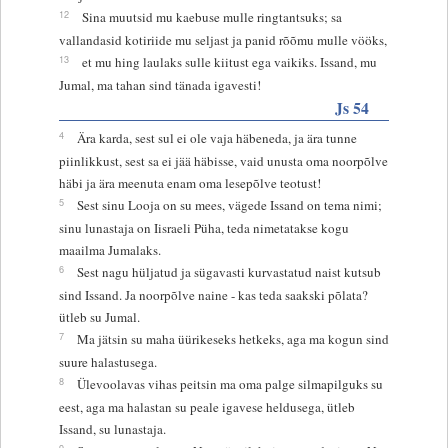
12
Sina muutsid mu kaebuse mulle ringtantsuks; sa
vallandasid kotiriide mu seljast ja panid rõõmu mulle vööks,
13
et mu hing laulaks sulle kiitust ega vaikiks. Issand, mu
Jumal, ma tahan sind tänada igavesti!
Js 54
4
Ära karda, sest sul ei ole vaja häbeneda, ja ära tunne
piinlikkust, sest sa ei jää häbisse, vaid unusta oma noorpõlve
häbi ja ära meenuta enam oma lesepõlve teotust!
5
Sest sinu Looja on su mees, vägede Issand on tema nimi;
sinu lunastaja on Iisraeli Püha, teda nimetatakse kogu
maailma Jumalaks.
6
Sest nagu hüljatud ja sügavasti kurvastatud naist kutsub
sind Issand. Ja noorpõlve naine - kas teda saakski põlata?
ütleb su Jumal.
7
Ma jätsin su maha üürikeseks hetkeks, aga ma kogun sind
suure halastusega.
8
Ülevoolavas vihas peitsin ma oma palge silmapilguks su
eest, aga ma halastan su peale igavese heldusega, ütleb
Issand, su lunastaja.
9