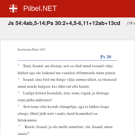
Piibel.NET
Js 54:4ab,5-14;Ps 30:2+4,5-6,11+12ab+13cd
(18 v
Eestikeelne Piibel 1997
Ps 30
2
Sind, Issand, ma ülistan, sest sa oled mind toonud välja
hädast ega ole lasknud mu vaenlasi rõõmutseda minu pärast.
4
Issand, sina tõid mu hinge välja surmavallast, sa elustasid
mind nende hulgast, kes lähevad alla hauda.
5
Laulge kiitust Issandale, teie, tema vagad, ja ülistage
tema püha mälestust!
6
Sest tema viha kestab silmapilgu, aga ta lahkus kogu
eluaja; õhtul jääb nutt varaks, kuid hommikul on
hõiskamine.
11
Kuule, Issand, ja ole mulle armuline; ole, Issand, minu
aitaja!”