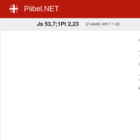
Piibel.NET
Js 53,7;1Pt 2,23
(2 vastet, leht 1 1-st)
E