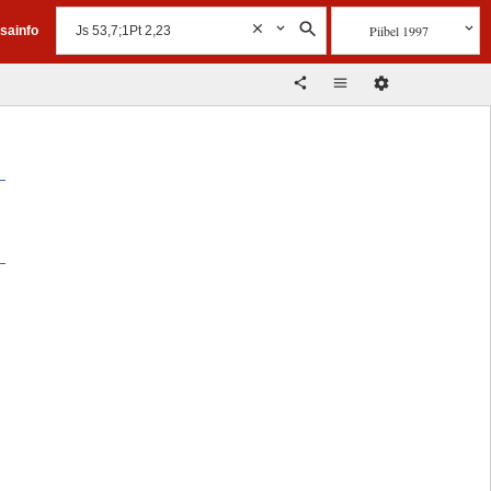
Piibel 1997
isainfo