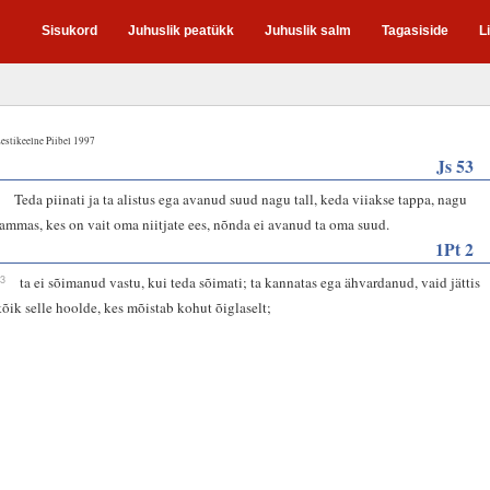
Sisukord
Juhuslik peatükk
Juhuslik salm
Tagasiside
L
estikeelne Piibel 1997
Js 53
7
Teda piinati ja ta alistus ega avanud suud nagu tall, keda viiakse tappa, nagu
lammas, kes on vait oma niitjate ees, nõnda ei avanud ta oma suud.
1Pt 2
23
ta ei sõimanud vastu, kui teda sõimati; ta kannatas ega ähvardanud, vaid jättis
kõik selle hoolde, kes mõistab kohut õiglaselt;