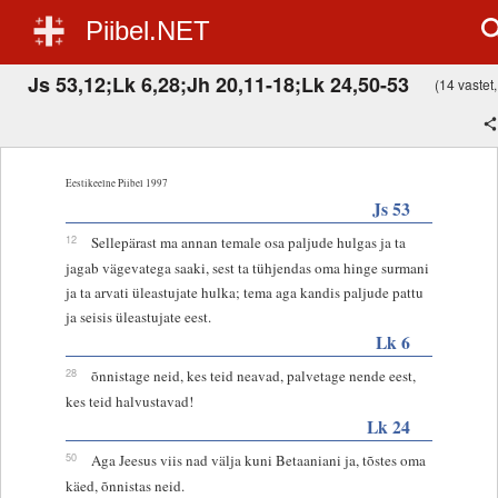
Piibel.NET
Js 53,12;Lk 6,28;Jh 20,11-18;Lk 24,50-53
(14 vastet,
Eestikeelne Piibel 1997
Js 53
12
Sellepärast ma annan temale osa paljude hulgas ja ta
jagab vägevatega saaki, sest ta tühjendas oma hinge surmani
ja ta arvati üleastujate hulka; tema aga kandis paljude pattu
ja seisis üleastujate eest.
Lk 6
28
õnnistage neid, kes teid neavad, palvetage nende eest,
kes teid halvustavad!
Lk 24
50
Aga Jeesus viis nad välja kuni Betaaniani ja, tõstes oma
käed, õnnistas neid.