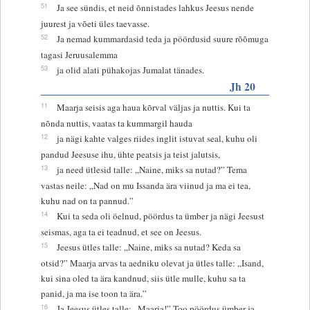
51
Ja see sündis, et neid õnnistades lahkus Jeesus nende
juurest ja võeti üles taevasse.
52
Ja nemad kummardasid teda ja pöördusid suure rõõmuga
tagasi Jeruusalemma
53
ja olid alati pühakojas Jumalat tänades.
Jh 20
11
Maarja seisis aga haua kõrval väljas ja nuttis. Kui ta
nõnda nuttis, vaatas ta kummargil hauda
12
ja nägi kahte valges riides inglit istuvat seal, kuhu oli
pandud Jeesuse ihu, ühte peatsis ja teist jalutsis,
13
ja need ütlesid talle: „Naine, miks sa nutad?” Tema
vastas neile: „Nad on mu Issanda ära viinud ja ma ei tea,
kuhu nad on ta pannud.”
14
Kui ta seda oli öelnud, pöördus ta ümber ja nägi Jeesust
seismas, aga ta ei teadnud, et see on Jeesus.
15
Jeesus ütles talle: „Naine, miks sa nutad? Keda sa
otsid?” Maarja arvas ta aedniku olevat ja ütles talle: „Isand,
kui sina oled ta ära kandnud, siis ütle mulle, kuhu sa ta
panid, ja ma ise toon ta ära.”
16
Ja Jeesus ütles talle: „Maarja!” Too pöördus ümber ja