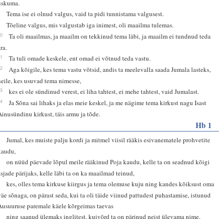
uskuma.
8
Tema ise ei olnud valgus, vaid ta pidi tunnistama valgusest.
9
Tõeline valgus, mis valgustab iga inimest, oli maailma tulemas.
10
Ta oli maailmas, ja maailm on tekkinud tema läbi, ja maailm ei tundnud teda
ra.
11
Ta tuli omade keskele, ent omad ei võtnud teda vastu.
12
Aga kõigile, kes tema vastu võtsid, andis ta meelevalla saada Jumala lasteks,
neile, kes usuvad tema nimesse,
13
kes ei ole sündinud verest, ei liha tahtest, ei mehe tahtest, vaid Jumalast.
14
Ja Sõna sai lihaks ja elas meie keskel, ja me nägime tema kirkust nagu Isast
Ainusündinu kirkust, täis armu ja tõde.
Hb 1
1
Jumal, kes muiste palju kordi ja mitmel viisil rääkis esivanematele prohvetite
kaudu,
2
on nüüd päevade lõpul meile rääkinud Poja kaudu, kelle ta on seadnud kõigi
asjade pärijaks, kelle läbi ta on ka maailmad teinud,
3
kes, olles tema kirkuse kiirgus ja tema olemuse kuju ning kandes kõiksust oma
väe sõnaga, on pärast seda, kui ta oli täide viinud pattudest puhastamise, istunud
Ausuuruse paremale käele kõrgeimas taevas
4
ning saanud ülemaks inglitest, kuivõrd ta on pärinud neist ülevama nime.