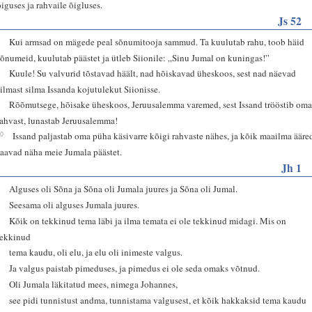
õiguses ja rahvaile õigluses.
Js 52
7
Kui armsad on mägede peal sõnumitooja sammud. Ta kuulutab rahu, toob häid
sõnumeid, kuulutab päästet ja ütleb Siionile: „Sinu Jumal on kuningas!”
8
Kuule! Su valvurid tõstavad häält, nad hõiskavad üheskoos, sest nad näevad
silmast silma Issanda kojutulekut Siionisse.
9
Rõõmutsege, hõisake üheskoos, Jeruusalemma varemed, sest Issand trööstib om
rahvast, lunastab Jeruusalemma!
10
Issand paljastab oma püha käsivarre kõigi rahvaste nähes, ja kõik maailma ääre
saavad näha meie Jumala päästet.
Jh 1
1
Alguses oli Sõna ja Sõna oli Jumala juures ja Sõna oli Jumal.
2
Seesama oli alguses Jumala juures.
3
Kõik on tekkinud tema läbi ja ilma temata ei ole tekkinud midagi. Mis on
tekkinud
4
tema kaudu, oli elu, ja elu oli inimeste valgus.
5
Ja valgus paistab pimeduses, ja pimedus ei ole seda omaks võtnud.
6
Oli Jumala läkitatud mees, nimega Johannes,
7
see pidi tunnistust andma, tunnistama valgusest, et kõik hakkaksid tema kaudu