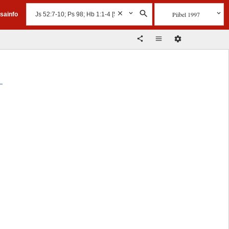
Piibel 1997
isainfo