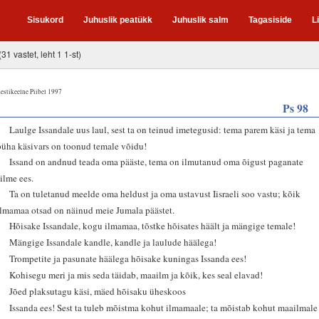
Sisukord
Juhuslik peatükk
Juhuslik salm
Tagasiside
L
(31 vastet, leht 1 1-st)
estikeelne Piibel 1997
Ps 98
1
Laulge Issandale uus laul, sest ta on teinud imetegusid: tema parem käsi ja tema
püha käsivars on toonud temale võidu!
2
Issand on andnud teada oma pääste, tema on ilmutanud oma õigust paganate
silme ees.
3
Ta on tuletanud meelde oma heldust ja oma ustavust Iisraeli soo vastu; kõik
ilmamaa otsad on näinud meie Jumala päästet.
4
Hõisake Issandale, kogu ilmamaa, tõstke hõisates häält ja mängige temale!
5
Mängige Issandale kandle, kandle ja laulude häälega!
6
Trompetite ja pasunate häälega hõisake kuningas Issanda ees!
7
Kohisegu meri ja mis seda täidab, maailm ja kõik, kes seal elavad!
8
Jõed plaksutagu käsi, mäed hõisaku üheskoos
9
Issanda ees! Sest ta tuleb mõistma kohut ilmamaale; ta mõistab kohut maailmale