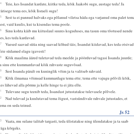
24
Teie, kes Issandat kardate, kiitke teda, kõik Jaakobi sugu, austage teda! Ja
värisege tema ees, kõik Iisraeli sugu!
25
Sest ta ei pannud halvaks ega põlanud viletsa häda ega varjanud oma palet tem
eest, vaid kuulis, kui ta kisendas tema poole.
26
Sinu kohta käib mu kiituslaul suures koguduses, ma tasun oma tõotused nende
ees, kes teda kardavad.
27
Vaesed saavad süüa ning saavad kõhud täis; Issandat kiidavad, kes teda otsivad
Teie südamed elagu igavesti!
28
Kõik maailma ääred tuletavad teda meelde ja pöörduvad tagasi Issanda juurde;
ja sinu ette kummardavad kõik rahvaste suguvõsad.
29
Sest Issanda päralt on kuninglik võim ja ta valitseb rahvaid.
30
Kõik ilmamaa võimsad kummardagu tema ette; tema ette vajugu põlvili kõik,
kes lähevad alla põrmu ja kelle hinge ta ei jäta ellu.
31
Tulevane sugu teenib teda, Issandast jutustatakse tulevasele põlvele.
32
Nad tulevad ja kuulutavad tema õigust, vastsündivale rahvale jutustades, et
tema on seda teinud.
Js 52
13
Vaata, mu sulane talitab targasti, teda ülistatakse ning ülendatakse ja ta saab
väga kõrgeks.
14