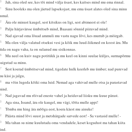
10
Jah, sina oled see, kes tõi mind välja üsast, kes kaitses mind mu ema rinnal.
11
Sinu hooleks ma olen jäetud lapsekojast, mu ema üsast alates oled sina minu
Jumal.
12
Ära ole minust kaugel, sest kitsikus on ligi, sest abimeest ei ole!
13
Palju härjavärsse ümbritseb mind, Baasani sõnnid piiravad mind.
14
Nad ajavad oma lõuad ammuli mu vastu nagu lõvi, kes murrab ja möirgab.
15
Ma olen välja valatud otsekui vesi ja kõik mu luud-liikmed on koost ära. Mu
süda on nagu vaha, ta on sulanud mu sisikonnas.
16
Mu neel on kuiv nagu potitükk ja mu keel on kinni suulae küljes, surmapõrmu
paigutad sa minu.
17
Sest koerad ümbritsevad mind, tigedate hulk keerleb mu ümber; nad purevad
mu käsi ja jalgu,
18
ma võin lugeda kõiki oma luid. Nemad aga vahivad mulle otsa ja parastavad
mind.
19
Nad jagavad mu rõivad eneste vahel ja heidavad liisku mu kuue pärast.
20
Aga sina, Issand, ära ole kaugel, mu vägi, tõtta mulle appi!
21
Tõmba mu hing ära mõõga eest, koera käest mu ainuke!
22
Päästa mind lõvi suust ja metshärgade sarvede eest! - Sa vastasid mulle! -
23
Ma tahan su nime kuulutada oma vendadele, keset kogudust ma tahan kiita
sind.