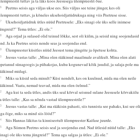
ülempreestri tuttav ja ta läks koos Jeesusega ülempreestri õue.
16
Peetrus seisis aga väljas ukse ees. Siis väljus see teine jünger, kes oli
ülempreestri tuttav, ja kõneles uksehoidjatüdrukuga ning viis Peetruse sisse.
17
Uksehoidjatüdruk ütles nüüd Peetrusele: „Eks sinagi ole üks selle inimese
jüngreid?” Tema ütles: „Ei ole.”
18
Aga orjad ja sulased olid teinud lõkke, sest oli külm, ja seisid ning soojendasid
end. Ja ka Peetrus seisis nende seas ja soojendas end.
19
Ülempreester küsitles nüüd Jeesust tema jüngrite ja õpetuse kohta.
20
Jeesus vastas talle: „Mina olen rääkinud maailmale avalikult. Mina olen alati
õpetanud sünagoogis ja pühakojas, kuhu kogunevad kõik juudid, ja salaja pole ma
rääkinud midagi.
21
Miks sa küsid seda minult? Küsi nendelt, kes on kuulnud, mida ma olen neile
rääkinud. Vaata, nemad teavad, mida ma olen öelnud.”
22
Aga kui ta seda ütles, andis üks seal kõrval seisnud sulane Jeesusele kõrvakiilu
ja ütles talle: „Kas sa nõnda vastad ülempreestrile?”
23
Jeesus vastas talle: „Kui ma rääkisin pahasti, siis tunnista see pahaks, kui see ol
aga õige, miks sa mind siis lööd?”
24
Siis Hannas läkitas ta kinniseotult ülempreester Kaifase juurde.
25
Aga Siimon Peetrus seisis seal ja soojendas end. Nad ütlesid nüüd talle: „Eks
sinagi ole üks tema jüngreid?” Tema aga salgas ja ütles: „Ei ole.”