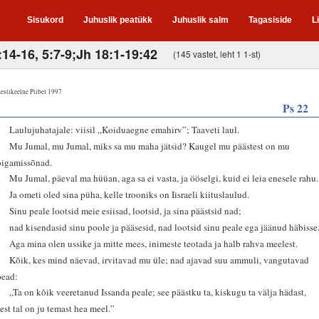
Sisukord
Juhuslik peatükk
Juhuslik salm
Tagasiside
L
14-16, 5:7-9;Jh 18:1-19:42
(145 vastet, leht 1 1-st)
estikeelne Piibel 1997
Ps 22
1
Laulujuhatajale: viisil „Koiduaegne emahirv”; Taaveti laul.
2
Mu Jumal, mu Jumal, miks sa mu maha jätsid? Kaugel mu päästest on mu
oigamissõnad.
3
Mu Jumal, päeval ma hüüan, aga sa ei vasta, ja ööselgi, kuid ei leia enesele rahu.
4
Ja ometi oled sina püha, kelle trooniks on Iisraeli kiituslaulud.
5
Sinu peale lootsid meie esiisad, lootsid, ja sina päästsid nad;
6
nad kisendasid sinu poole ja pääsesid, nad lootsid sinu peale ega jäänud häbisse
7
Aga mina olen ussike ja mitte mees, inimeste teotada ja halb rahva meelest.
8
Kõik, kes mind näevad, irvitavad mu üle; nad ajavad suu ammuli, vangutavad
pead:
9
„Ta on kõik veeretanud Issanda peale; see päästku ta, kiskugu ta välja hädast,
sest tal on ju temast hea meel.”