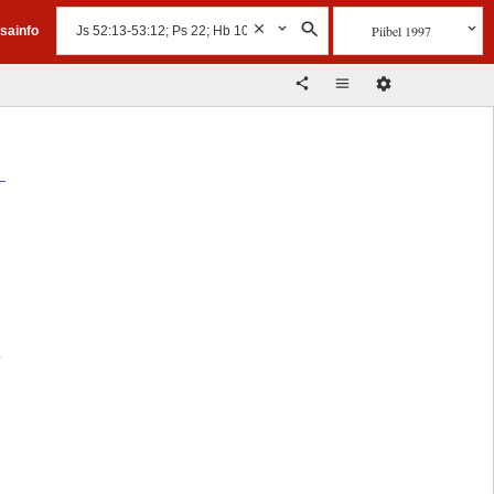
Piibel 1997
isainfo
.