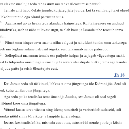
ära elavate maalt, ja teda tabas surm mu rahva üleastumise pärast?
9
Temale anti haud õelate juurde, kurjategijate juurde, kui ta suri, kuigi ta ei olnu
ülekohut teinud ega olnud pettust ta suus.
10
Aga Issand arvas heaks teda alandada haigustega. Kui ta iseenese on andnud
süüohvriks, saab ta näha tulevast sugu, ta elab kaua ja Issanda tahe teostub tema
äbi.
11
Pärast oma hingevaeva saab ta näha valgust ja rahuldust tunda; oma tarkusega
teeb mu õiglane sulane paljusid õigeks, sest ta kannab nende patusüüd.
12
Sellepärast ma annan temale osa paljude hulgas ja ta jagab vägevatega saaki,
sest ta tühjendas oma hinge surmani ja ta arvati üleastujate hulka; tema aga kandis
paljude pattu ja seisis üleastujate eest.
Jh 18
1
Kui Jeesus seda oli rääkinud, lahkus ta oma jüngritega üle Kidroni jõe. Seal oli
aed, kuhu ta läks oma jüngritega.
2
Aga seda paika teadis ka tema äraandja Juudas, sest Jeesus oli seal sageli
viibinud koos oma jüngritega.
3
Võtnud kaasa terve väeosa ning ülempreestritelt ja variseridelt sulaseid, tuli
Juudas nüüd sinna tõrvikute ja lampide ja relvadega.
4
Jeesus, kes teadis kõike, mis teda ees ootas, astus nüüd nende poole ja küsis:
„Keda te otsite?”