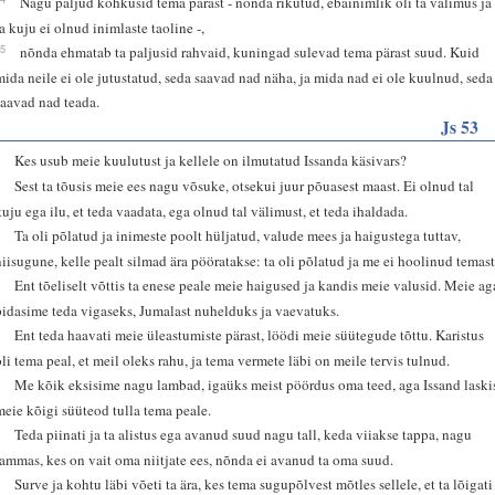
Nagu paljud kohkusid tema pärast - nõnda rikutud, ebainimlik oli ta välimus ja
ta kuju ei olnud inimlaste taoline -,
15
nõnda ehmatab ta paljusid rahvaid, kuningad sulevad tema pärast suud. Kuid
mida neile ei ole jutustatud, seda saavad nad näha, ja mida nad ei ole kuulnud, seda
saavad nad teada.
Js 53
1
Kes usub meie kuulutust ja kellele on ilmutatud Issanda käsivars?
2
Sest ta tõusis meie ees nagu võsuke, otsekui juur põuasest maast. Ei olnud tal
kuju ega ilu, et teda vaadata, ega olnud tal välimust, et teda ihaldada.
3
Ta oli põlatud ja inimeste poolt hüljatud, valude mees ja haigustega tuttav,
niisugune, kelle pealt silmad ära pööratakse: ta oli põlatud ja me ei hoolinud temast
4
Ent tõeliselt võttis ta enese peale meie haigused ja kandis meie valusid. Meie ag
pidasime teda vigaseks, Jumalast nuhelduks ja vaevatuks.
5
Ent teda haavati meie üleastumiste pärast, löödi meie süütegude tõttu. Karistus
oli tema peal, et meil oleks rahu, ja tema vermete läbi on meile tervis tulnud.
6
Me kõik eksisime nagu lambad, igaüks meist pöördus oma teed, aga Issand laski
meie kõigi süüteod tulla tema peale.
7
Teda piinati ja ta alistus ega avanud suud nagu tall, keda viiakse tappa, nagu
lammas, kes on vait oma niitjate ees, nõnda ei avanud ta oma suud.
8
Surve ja kohtu läbi võeti ta ära, kes tema sugupõlvest mõtles sellele, et ta lõigati