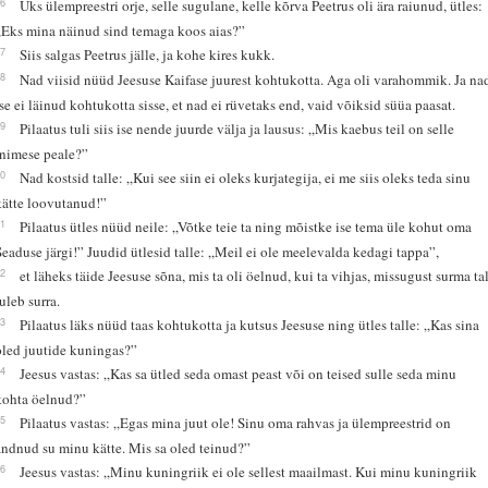
26
Üks ülempreestri orje, selle sugulane, kelle kõrva Peetrus oli ära raiunud, ütles:
„Eks mina näinud sind temaga koos aias?”
27
Siis salgas Peetrus jälle, ja kohe kires kukk.
28
Nad viisid nüüd Jeesuse Kaifase juurest kohtukotta. Aga oli varahommik. Ja na
ise ei läinud kohtukotta sisse, et nad ei rüvetaks end, vaid võiksid süüa paasat.
29
Pilaatus tuli siis ise nende juurde välja ja lausus: „Mis kaebus teil on selle
inimese peale?”
30
Nad kostsid talle: „Kui see siin ei oleks kurjategija, ei me siis oleks teda sinu
kätte loovutanud!”
31
Pilaatus ütles nüüd neile: „Võtke teie ta ning mõistke ise tema üle kohut oma
Seaduse järgi!” Juudid ütlesid talle: „Meil ei ole meelevalda kedagi tappa”,
32
et läheks täide Jeesuse sõna, mis ta oli öelnud, kui ta vihjas, missugust surma ta
tuleb surra.
33
Pilaatus läks nüüd taas kohtukotta ja kutsus Jeesuse ning ütles talle: „Kas sina
oled juutide kuningas?”
34
Jeesus vastas: „Kas sa ütled seda omast peast või on teised sulle seda minu
kohta öelnud?”
35
Pilaatus vastas: „Egas mina juut ole! Sinu oma rahvas ja ülempreestrid on
andnud su minu kätte. Mis sa oled teinud?”
36
Jeesus vastas: „Minu kuningriik ei ole sellest maailmast. Kui minu kuningriik