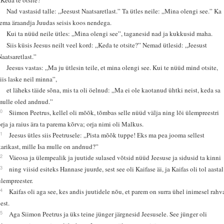
5
Nad vastasid talle: „Jeesust Naatsaretlast.” Ta ütles neile: „Mina olengi see.” Ka
tema äraandja Juudas seisis koos nendega.
6
Kui ta nüüd neile ütles: „Mina olengi see”, taganesid nad ja kukkusid maha.
7
Siis küsis Jeesus neilt veel kord: „Keda te otsite?” Nemad ütlesid: „Jeesust
Naatsaretlast.”
8
Jeesus vastas: „Ma ju ütlesin teile, et mina olengi see. Kui te nüüd mind otsite,
siis laske neil minna”,
9
et läheks täide sõna, mis ta oli öelnud: „Ma ei ole kaotanud ühtki neist, keda sa
mulle oled andnud.”
10
Siimon Peetrus, kellel oli mõõk, tõmbas selle nüüd välja ning lõi ülempreestri
orja ja raius ära ta parema kõrva; orja nimi oli Malkus.
11
Jeesus ütles siis Peetrusele: „Pista mõõk tuppe! Eks ma pea jooma sellest
karikast, mille Isa mulle on andnud?”
12
Väeosa ja ülempealik ja juutide sulased võtsid nüüd Jeesuse ja sidusid ta kinni
13
ning viisid esiteks Hannase juurde, sest see oli Kaifase äi, ja Kaifas oli tol aastal
ülempreester.
14
Kaifas oli aga see, kes andis juutidele nõu, et parem on surra ühel inimesel rahv
est.
15
Aga Siimon Peetrus ja üks teine jünger järgnesid Jeesusele. See jünger oli