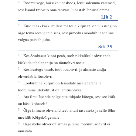
9
Rõõmutsege, hõisake üheskoos, Jeruusalemma varemed,
sest Issand trööstib oma rahvast, lunastab Jeruusalemma!
1Jh 2
8
Kuid taas - käsk, millest ma teile kirjutan, on uus ning on
õige tema sees ja teie sees, sest pimedus möödub ja tõeline
valgus paistab juba.
Srk 35
1
Kes Seadusest kinni peab, toob rikkalikult ohvriande,
käskude tähelepanija on tänuohvri tooja.
2
Kes heategu tasub, toob roaohvri, ja almuste andja
ohverdab kiitusohvri.
3
Loobumine kurjast on Issandale meelepärane ja
loobumine ülekohtust on lepitusohver.
4
Ära ilmu Issanda palge ette tühjade kätega, sest see kõik
on käsu kohaselt!
5
Õige inimese ohvriand teeb altari rasvaseks ja selle lõhn
meeldib Kõigekõrgemale.
6
Õige mehe ohver on armas ja tema meenutusohvrit ei
unustata.