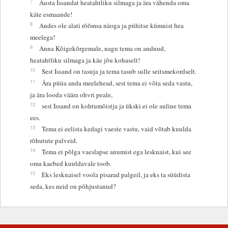
7
Austa Issandat heatahtliku silmaga ja ära vähenda oma
käte esmaande!
8
Andes ole alati rõõmsa näoga ja pühitse kümnist hea
meelega!
9
Anna Kõigekõrgemale, nagu tema on andnud,
heatahtliku silmaga ja käe jõu kohaselt!
10
Sest Issand on tasuja ja tema tasub sulle seitsmekordselt.
11
Ära püüa anda meelehead, sest tema ei võta seda vastu,
ja ära looda väära ohvri peale,
12
sest Issand on kohtumõistja ja ükski ei ole auline tema
ees.
13
Tema ei eelista kedagi vaeste vastu, vaid võtab kuulda
rõhutute palveid.
14
Tema ei põlga vaeslapse anumist ega lesknaist, kui see
oma kaebed kuuldavale toob.
15
Eks lesknaisel voola pisarad palgeil, ja eks ta süüdista
seda, kes neid on põhjustanud?