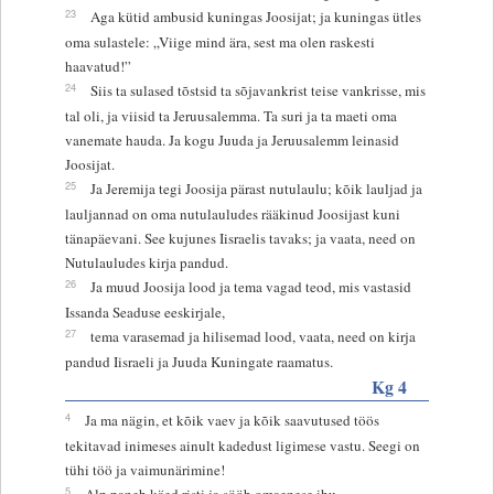
23
Aga kütid ambusid kuningas Joosijat; ja kuningas ütles
oma sulastele: „Viige mind ära, sest ma olen raskesti
haavatud!”
24
Siis ta sulased tõstsid ta sõjavankrist teise vankrisse, mis
tal oli, ja viisid ta Jeruusalemma. Ta suri ja ta maeti oma
vanemate hauda. Ja kogu Juuda ja Jeruusalemm leinasid
Joosijat.
25
Ja Jeremija tegi Joosija pärast nutulaulu; kõik lauljad ja
lauljannad on oma nutulauludes rääkinud Joosijast kuni
tänapäevani. See kujunes Iisraelis tavaks; ja vaata, need on
Nutulauludes kirja pandud.
26
Ja muud Joosija lood ja tema vagad teod, mis vastasid
Issanda Seaduse eeskirjale,
27
tema varasemad ja hilisemad lood, vaata, need on kirja
pandud Iisraeli ja Juuda Kuningate raamatus.
Kg 4
4
Ja ma nägin, et kõik vaev ja kõik saavutused töös
tekitavad inimeses ainult kadedust ligimese vastu. Seegi on
tühi töö ja vaimunärimine!
5
Alp paneb käed risti ja sööb omaenese ihu.