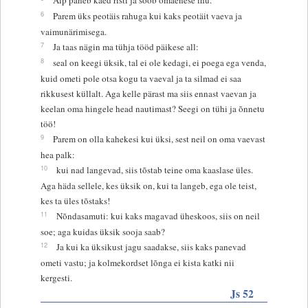
6
Parem üks peotäis rahuga kui kaks peotäit vaeva ja
vaimunärimisega.
7
Ja taas nägin ma tühja tööd päikese all:
8
seal on keegi üksik, tal ei ole kedagi, ei poega ega venda,
kuid ometi pole otsa kogu ta vaeval ja ta silmad ei saa
rikkusest küllalt. Aga kelle pärast ma siis ennast vaevan ja
keelan oma hingele head nautimast? Seegi on tühi ja õnnetu
töö!
9
Parem on olla kahekesi kui üksi, sest neil on oma vaevast
hea palk:
10
kui nad langevad, siis tõstab teine oma kaaslase üles.
Aga häda sellele, kes üksik on, kui ta langeb, ega ole teist,
kes ta üles tõstaks!
11
Nõndasamuti: kui kaks magavad üheskoos, siis on neil
soe; aga kuidas üksik sooja saab?
12
Ja kui ka üksikust jagu saadakse, siis kaks panevad
ometi vastu; ja kolmekordset lõnga ei kista katki nii
kergesti.
Js 52