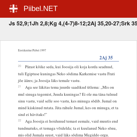
Piibel.NET
Js 52,9;1Jh 2,8;Kg 4,(4-7)8-12;2Aj 35,20-27;Srk 3
Eestikeelne Piibel 1997
2Aj 35
20
Pärast kõike seda, kui Joosija oli koja korda seadnud,
tuli Egiptuse kuningas Neko sõdima Karkemise vastu Frati
jõe ääres; ja Joosija läks temale vastu.
21
Aga see läkitas tema juurde saadikud ütlema: „Mis on
mul sinuga tegemist, Juuda kuningas? Ei ole ma täna tulnud
sinu vastu, vaid selle soo vastu, kes minuga sõdib. Jumal on
mind käskinud rutata. Jäta rahule Jumal, kes on minuga, et ta
sind ei hävitaks!”
22
Aga Joosija ei hoidunud temast eemale, vaid muutis end
tundmatuks, et temaga võidelda; ta ei kuulanud Neko sõnu,
mis olid Jumala suust, vaid läks sõdima Megiddo orgu.