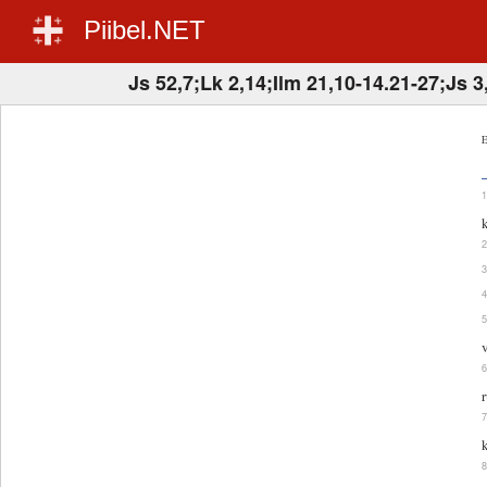
Piibel.NET
Js 52,7;Lk 2,14;Ilm 21,10-14.21-27;Js 3
E