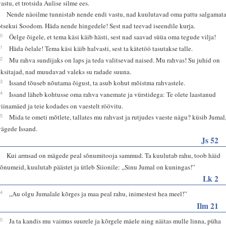
vastu, et trotsida Aulise silme ees.
9
Nende näoilme tunnistab nende endi vastu, nad kuulutavad oma pattu salgamat
otsekui Soodom. Häda nende hingedele! Sest nad teevad iseendile kurja.
10
Öelge õigele, et tema käsi käib hästi, sest nad saavad süüa oma tegude vilja!
11
Häda õelale! Tema käsi käib halvasti, sest ta kätetöö tasutakse talle.
12
Mu rahva sundijaks on laps ja teda valitsevad naised. Mu rahvas! Su juhid on
eksitajad, nad muudavad valeks su radade suuna.
13
Issand tõuseb nõutama õigust, ta asub kohut mõistma rahvastele.
14
Issand läheb kohtusse oma rahva vanemate ja vürstidega: Te olete laastanud
viinamäed ja teie kodades on vaestelt röövitu.
15
Mida te ometi mõtlete, tallates mu rahvast ja rutjudes vaeste nägu? küsib Jumal
vägede Issand.
Js 52
7
Kui armsad on mägede peal sõnumitooja sammud. Ta kuulutab rahu, toob häid
sõnumeid, kuulutab päästet ja ütleb Siionile: „Sinu Jumal on kuningas!”
Lk 2
14
„Au olgu Jumalale kõrges ja maa peal rahu, inimestest hea meel!”
Ilm 21
10
Ja ta kandis mu vaimus suurele ja kõrgele mäele ning näitas mulle linna, püha