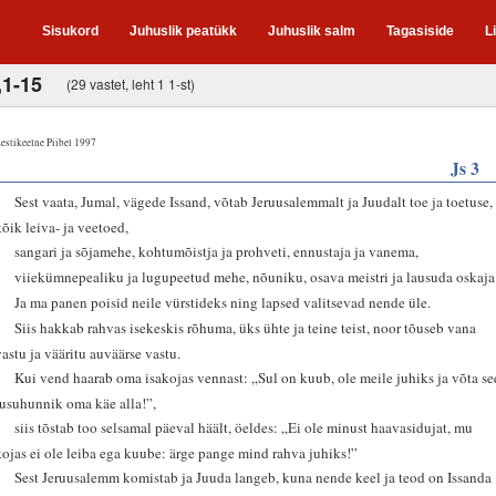
Sisukord
Juhuslik peatükk
Juhuslik salm
Tagasiside
L
,1-15
(29 vastet, leht 1 1-st)
estikeelne Piibel 1997
Js 3
1
Sest vaata, Jumal, vägede Issand, võtab Jeruusalemmalt ja Juudalt toe ja toetuse,
kõik leiva- ja veetoed,
2
sangari ja sõjamehe, kohtumõistja ja prohveti, ennustaja ja vanema,
3
viiekümnepealiku ja lugupeetud mehe, nõuniku, osava meistri ja lausuda oskaja
4
Ja ma panen poisid neile vürstideks ning lapsed valitsevad nende üle.
5
Siis hakkab rahvas isekeskis rõhuma, üks ühte ja teine teist, noor tõuseb vana
vastu ja vääritu auväärse vastu.
6
Kui vend haarab oma isakojas vennast: „Sul on kuub, ole meile juhiks ja võta se
rusuhunnik oma käe alla!”,
7
siis tõstab too selsamal päeval häält, öeldes: „Ei ole minust haavasidujat, mu
kojas ei ole leiba ega kuube: ärge pange mind rahva juhiks!”
8
Sest Jeruusalemm komistab ja Juuda langeb, kuna nende keel ja teod on Issanda