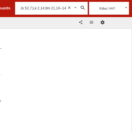
Piibel 1997
isainfo
.
e