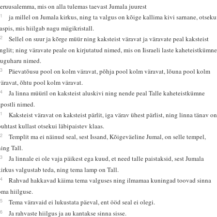
Jeruusalemma, mis on alla tulemas taevast Jumala juurest
11
ja millel on Jumala kirkus, ning ta valgus on kõige kallima kivi sarnane, otseku
jaspis, mis hiilgab nagu mägikristall.
12
Sellel on suur ja kõrge müür ning kaksteist väravat ja väravate peal kaksteist
inglit; ning väravate peale on kirjutatud nimed, mis on Iisraeli laste kaheteistkümn
suguharu nimed.
13
Päevatõusu pool on kolm väravat, põhja pool kolm väravat, lõuna pool kolm
väravat, õhtu pool kolm väravat.
14
Ja linna müüril on kaksteist aluskivi ning nende peal Talle kaheteistkümne
apostli nimed.
21
Kaksteist väravat on kaksteist pärlit, iga värav ühest pärlist, ning linna tänav o
puhtast kullast otsekui läbipaistev klaas.
22
Templit ma ei näinud seal, sest Issand, Kõigeväeline Jumal, on selle tempel,
ning Tall.
23
Ja linnale ei ole vaja päikest ega kuud, et need talle paistaksid, sest Jumala
kirkus valgustab teda, ning tema lamp on Tall.
24
Rahvad hakkavad käima tema valguses ning ilmamaa kuningad toovad sinna
oma hiilguse.
25
Tema väravaid ei lukustata päeval, ent ööd seal ei olegi.
26
Ja rahvaste hiilgus ja au kantakse sinna sisse.