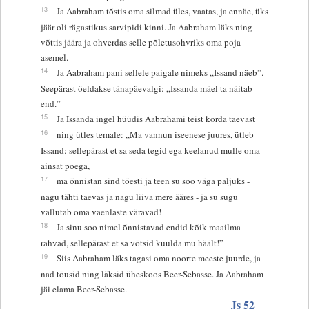
13
Ja Aabraham tõstis oma silmad üles, vaatas, ja ennäe, üks
jäär oli rägastikus sarvipidi kinni. Ja Aabraham läks ning
võttis jäära ja ohverdas selle põletusohvriks oma poja
asemel.
14
Ja Aabraham pani sellele paigale nimeks „Issand näeb”.
Seepärast öeldakse tänapäevalgi: „Issanda mäel ta näitab
end.”
15
Ja Issanda ingel hüüdis Aabrahami teist korda taevast
16
ning ütles temale: „Ma vannun iseenese juures, ütleb
Issand: sellepärast et sa seda tegid ega keelanud mulle oma
ainsat poega,
17
ma õnnistan sind tõesti ja teen su soo väga paljuks -
nagu tähti taevas ja nagu liiva mere ääres - ja su sugu
vallutab oma vaenlaste väravad!
18
Ja sinu soo nimel õnnistavad endid kõik maailma
rahvad, sellepärast et sa võtsid kuulda mu häält!”
19
Siis Aabraham läks tagasi oma noorte meeste juurde, ja
nad tõusid ning läksid üheskoos Beer-Sebasse. Ja Aabraham
jäi elama Beer-Sebasse.
Js 52