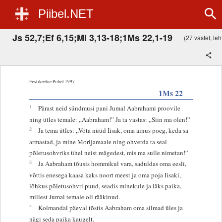
Piibel.NET
Js 52,7;Ef 6,15;Ml 3,13-18;1Ms 22,1-19
(27 vastet, leht
Eestikeelne Piibel 1997
1Ms 22
1
Pärast neid sündmusi pani Jumal Aabrahami proovile
ning ütles temale: „Aabraham!” Ja ta vastas: „Siin ma olen!”
2
Ja tema ütles: „Võta nüüd Iisak, oma ainus poeg, keda sa
armastad, ja mine Morijamaale ning ohverda ta seal
põletusohvriks ühel neist mägedest, mis ma sulle nimetan!”
3
Ja Aabraham tõusis hommikul vara, saduldas oma eesli,
võttis enesega kaasa kaks noort meest ja oma poja Iisaki,
lõhkus põletusohvri puud, seadis minekule ja läks paika,
millest Jumal temale oli rääkinud.
4
Kolmandal päeval tõstis Aabraham oma silmad üles ja
nägi seda paika kaugelt.