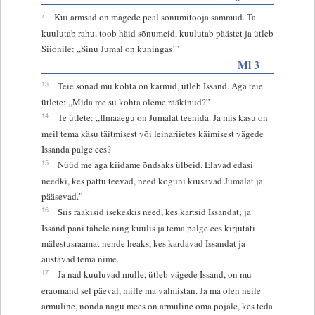
7
Kui armsad on mägede peal sõnumitooja sammud. Ta
kuulutab rahu, toob häid sõnumeid, kuulutab päästet ja ütleb
Siionile: „Sinu Jumal on kuningas!”
Ml 3
13
Teie sõnad mu kohta on karmid, ütleb Issand. Aga teie
ütlete: „Mida me su kohta oleme rääkinud?”
14
Te ütlete: „Ilmaaegu on Jumalat teenida. Ja mis kasu on
meil tema käsu täitmisest või leinariietes käimisest vägede
Issanda palge ees?
15
Nüüd me aga kiidame õndsaks ülbeid. Elavad edasi
needki, kes pattu teevad, need koguni kiusavad Jumalat ja
pääsevad.”
16
Siis rääkisid isekeskis need, kes kartsid Issandat; ja
Issand pani tähele ning kuulis ja tema palge ees kirjutati
mälestusraamat nende heaks, kes kardavad Issandat ja
austavad tema nime.
17
Ja nad kuuluvad mulle, ütleb vägede Issand, on mu
eraomand sel päeval, mille ma valmistan. Ja ma olen neile
armuline, nõnda nagu mees on armuline oma pojale, kes teda