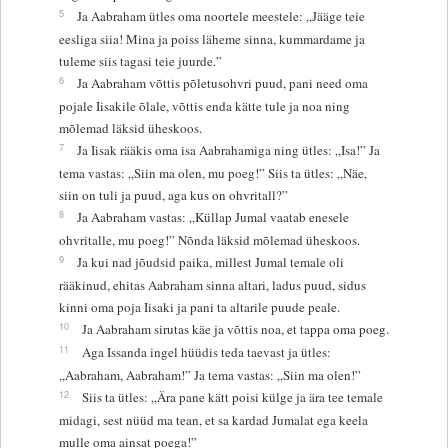
5
Ja Aabraham ütles oma noortele meestele: „Jääge teie
eesliga siia! Mina ja poiss läheme sinna, kummardame ja
tuleme siis tagasi teie juurde.”
6
Ja Aabraham võttis põletusohvri puud, pani need oma
pojale Iisakile õlale, võttis enda kätte tule ja noa ning
mõlemad läksid üheskoos.
7
Ja Iisak rääkis oma isa Aabrahamiga ning ütles: „Isa!” Ja
tema vastas: „Siin ma olen, mu poeg!” Siis ta ütles: „Näe,
siin on tuli ja puud, aga kus on ohvritall?”
8
Ja Aabraham vastas: „Küllap Jumal vaatab enesele
ohvritalle, mu poeg!” Nõnda läksid mõlemad üheskoos.
9
Ja kui nad jõudsid paika, millest Jumal temale oli
rääkinud, ehitas Aabraham sinna altari, ladus puud, sidus
kinni oma poja Iisaki ja pani ta altarile puude peale.
10
Ja Aabraham sirutas käe ja võttis noa, et tappa oma poeg.
11
Aga Issanda ingel hüüdis teda taevast ja ütles:
„Aabraham, Aabraham!” Ja tema vastas: „Siin ma olen!”
12
Siis ta ütles: „Ära pane kätt poisi külge ja ära tee temale
midagi, sest nüüd ma tean, et sa kardad Jumalat ega keela
mulle oma ainsat poega!”