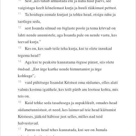
Sest „kes tahab armastada elu ja näha häid päevi, see
vaigistagu keelt kõnelemast kurja ja huuli rääkimast pettust.
11
Ta hoidugu eemale kurjast ja tehku head, otsigu rahu ja
taotlegu seda,
12
sest Issanda silmad on õiglaste poole ja tema kõrvad on
lahti nende anumistele, aga Issanda pale on nende vastu, kes
teevad kurja.”
13
Kes on, kes saab teile teha kurja, kui te olete innukad
tegema head?
14
Aga kui te peaksite kannatama õiguse pärast, siis olete
õndsad. „Ent ärge kartke nende hirmutamist ja ärge
kohkuge”,
15
vaid pühitsege Issandat Kristust oma südames, olles alati
valmis kostma igaühele, kes teilt pärib aru lootuse kohta, mis
teis on.
16
Kuid tehke seda tasadusega ja aupaklikult, omades head
südametunnistust, et need, kes laimavad teie head käitumist
Kristuses, jääksid häbisse just selles, milles nad teid
halvustavad.
17
Parem on head tehes kannatada, kui see on Jumala