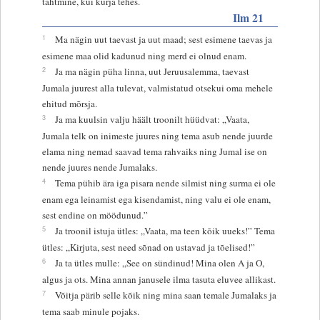
tahtmine, kui kurja tehes.
Ilm 21
1
Ma nägin uut taevast ja uut maad; sest esimene taevas ja
esimene maa olid kadunud ning merd ei olnud enam.
2
Ja ma nägin püha linna, uut Jeruusalemma, taevast
Jumala juurest alla tulevat, valmistatud otsekui oma mehele
ehitud mõrsja.
3
Ja ma kuulsin valju häält troonilt hüüdvat: „Vaata,
Jumala telk on inimeste juures ning tema asub nende juurde
elama ning nemad saavad tema rahvaiks ning Jumal ise on
nende juures nende Jumalaks.
4
Tema pühib ära iga pisara nende silmist ning surma ei ole
enam ega leinamist ega kisendamist, ning valu ei ole enam,
sest endine on möödunud.”
5
Ja troonil istuja ütles: „Vaata, ma teen kõik uueks!” Tema
ütles: „Kirjuta, sest need sõnad on ustavad ja tõelised!”
6
Ja ta ütles mulle: „See on sündinud! Mina olen A ja O,
algus ja ots. Mina annan janusele ilma tasuta eluvee allikast.
7
Võitja pärib selle kõik ning mina saan temale Jumalaks ja
tema saab minule pojaks.