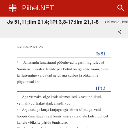
Piibel.NET
Js 51,11;Ilm 21,4;1Pt 3,8-17;Ilm 21,1-8
(19 vastet, leht
Eestikeelne Piibel 1997
Js 51
11
Ja Issanda lunastatud pöörduvad tagasi ning tulevad
Siionisse hõisates. Nende pea kohal on igavene rõõm, rõõm
ja ilutsemine valdavad neid, aga kurbus ja ohkamine
põgenevad ära.
1Pt 3
8
Aga viimaks, olge kõik üksmeelsed, kaastundlikud,
vennalikud, halastajad, alandlikud.
9
Ärge tasuge kurja kurjaga ega sõimu sõimuga, vaid
hoopis õnnistage - sest õnnistamiseks te olete kutsutud -, et
ka teie võiksite pärida õnnistuse.
10