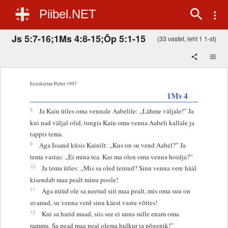
Piibel.NET
Js 5:7-16;1Ms 4:8-15;Õp 5:1-15
(33 vastet, leht 1 1-st)
Eestikeelne Piibel 1997
1Ms 4
8
Ja Kain ütles oma vennale Aabelile: „Lähme väljale!” Ja
kui nad väljal olid, tungis Kain oma venna Aabeli kallale ja
tappis tema.
9
Aga Issand küsis Kainilt: „Kus on su vend Aabel?” Ja
tema vastas: „Ei mina tea. Kas ma olen oma venna hoidja?”
10
Ja tema ütles: „Mis sa oled teinud? Sinu venna vere hääl
kisendab maa pealt minu poole!
11
Aga nüüd ole sa neetud siit maa pealt, mis oma suu on
avanud, su venna verd sinu käest vastu võttes!
12
Kui sa harid maad, siis see ei anna sulle enam oma
rammu. Sa pead maa peal olema hulkur ja põgenik!”