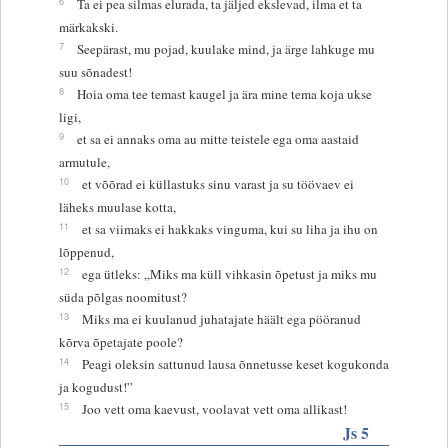
6
Ta ei pea silmas elurada, ta jäljed ekslevad, ilma et ta
märkakski.
7
Seepärast, mu pojad, kuulake mind, ja ärge lahkuge mu
suu sõnadest!
8
Hoia oma tee temast kaugel ja ära mine tema koja ukse
ligi,
9
et sa ei annaks oma au mitte teistele ega oma aastaid
armutule,
10
et võõrad ei küllastuks sinu varast ja su töövaev ei
läheks muulase kotta,
11
et sa viimaks ei hakkaks vinguma, kui su liha ja ihu on
lõppenud,
12
ega ütleks: „Miks ma küll vihkasin õpetust ja miks mu
süda põlgas noomitust?
13
Miks ma ei kuulanud juhatajate häält ega pööranud
kõrva õpetajate poole?
14
Peagi oleksin sattunud lausa õnnetusse keset kogukonda
ja kogudust!”
15
Joo vett oma kaevust, voolavat vett oma allikast!
Js 5