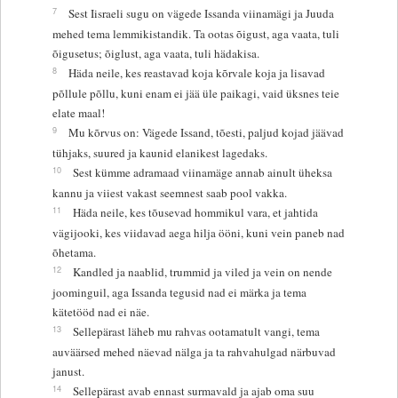
7
Sest Iisraeli sugu on vägede Issanda viinamägi ja Juuda
mehed tema lemmikistandik. Ta ootas õigust, aga vaata, tuli
õigusetus; õiglust, aga vaata, tuli hädakisa.
8
Häda neile, kes reastavad koja kõrvale koja ja lisavad
põllule põllu, kuni enam ei jää üle paikagi, vaid üksnes teie
elate maal!
9
Mu kõrvus on: Vägede Issand, tõesti, paljud kojad jäävad
tühjaks, suured ja kaunid elanikest lagedaks.
10
Sest kümme adramaad viinamäge annab ainult üheksa
kannu ja viiest vakast seemnest saab pool vakka.
11
Häda neile, kes tõusevad hommikul vara, et jahtida
vägijooki, kes viidavad aega hilja ööni, kuni vein paneb nad
õhetama.
12
Kandled ja naablid, trummid ja viled ja vein on nende
joominguil, aga Issanda tegusid nad ei märka ja tema
kätetööd nad ei näe.
13
Sellepärast läheb mu rahvas ootamatult vangi, tema
auväärsed mehed näevad nälga ja ta rahvahulgad närbuvad
janust.
14
Sellepärast avab ennast surmavald ja ajab oma suu