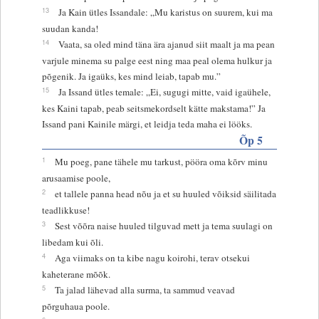
13
Ja Kain ütles Issandale: „Mu karistus on suurem, kui ma
suudan kanda!
14
Vaata, sa oled mind täna ära ajanud siit maalt ja ma pean
varjule minema su palge eest ning maa peal olema hulkur ja
põgenik. Ja igaüks, kes mind leiab, tapab mu.”
15
Ja Issand ütles temale: „Ei, sugugi mitte, vaid igaühele,
kes Kaini tapab, peab seitsmekordselt kätte makstama!” Ja
Issand pani Kainile märgi, et leidja teda maha ei lööks.
Õp 5
1
Mu poeg, pane tähele mu tarkust, pööra oma kõrv minu
arusaamise poole,
2
et tallele panna head nõu ja et su huuled võiksid säilitada
teadlikkuse!
3
Sest võõra naise huuled tilguvad mett ja tema suulagi on
libedam kui õli.
4
Aga viimaks on ta kibe nagu koirohi, terav otsekui
kaheterane mõõk.
5
Ta jalad lähevad alla surma, ta sammud veavad
põrguhaua poole.