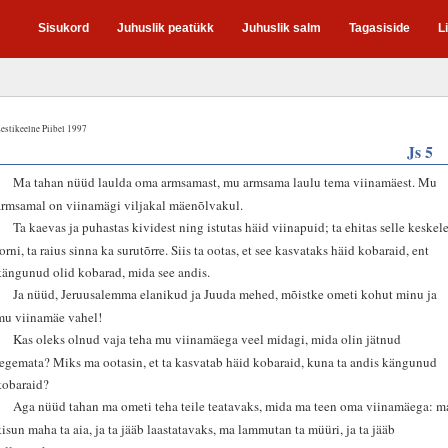
Sisukord
Juhuslik peatükk
Juhuslik salm
Tagasiside
L
estikeelne Piibel 1997
Js 5
1
Ma tahan nüüd laulda oma armsamast, mu armsama laulu tema viinamäest. Mu
armsamal on viinamägi viljakal mäenõlvakul.
2
Ta kaevas ja puhastas kividest ning istutas häid viinapuid; ta ehitas selle keskel
torni, ta raius sinna ka surutõrre. Siis ta ootas, et see kasvataks häid kobaraid, ent
kängunud olid kobarad, mida see andis.
3
Ja nüüd, Jeruusalemma elanikud ja Juuda mehed, mõistke ometi kohut minu ja
mu viinamäe vahel!
4
Kas oleks olnud vaja teha mu viinamäega veel midagi, mida olin jätnud
tegemata? Miks ma ootasin, et ta kasvatab häid kobaraid, kuna ta andis kängunud
kobaraid?
5
Aga nüüd tahan ma ometi teha teile teatavaks, mida ma teen oma viinamäega: m
kisun maha ta aia, ja ta jääb laastatavaks, ma lammutan ta müüri, ja ta jääb