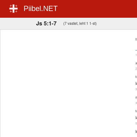
Piibel.NET
Js 5:1-7
(7 vastet, leht 1 1-st)
E