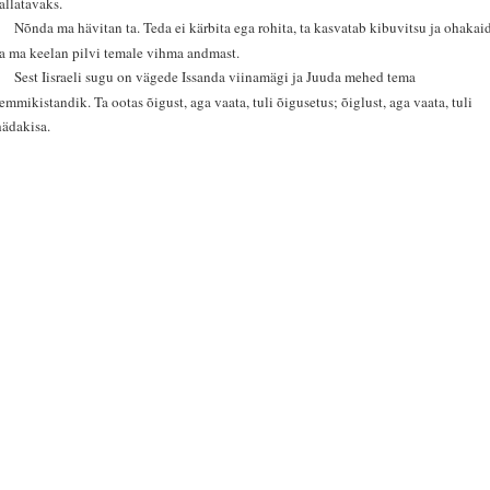
tallatavaks.
6
Nõnda ma hävitan ta. Teda ei kärbita ega rohita, ta kasvatab kibuvitsu ja ohakai
ja ma keelan pilvi temale vihma andmast.
7
Sest Iisraeli sugu on vägede Issanda viinamägi ja Juuda mehed tema
lemmikistandik. Ta ootas õigust, aga vaata, tuli õigusetus; õiglust, aga vaata, tuli
hädakisa.