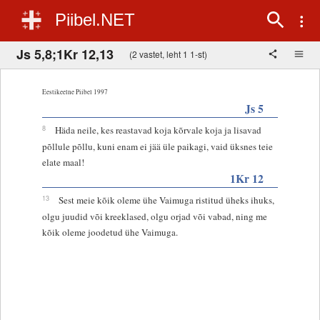
Piibel.NET
Js 5,8;1Kr 12,13
(2 vastet, leht 1 1-st)
Eestikeelne Piibel 1997
Js 5
8
Häda neile, kes reastavad koja kõrvale koja ja lisavad
põllule põllu, kuni enam ei jää üle paikagi, vaid üksnes teie
elate maal!
1Kr 12
13
Sest meie kõik oleme ühe Vaimuga ristitud üheks ihuks,
olgu juudid või kreeklased, olgu orjad või vabad, ning me
kõik oleme joodetud ühe Vaimuga.