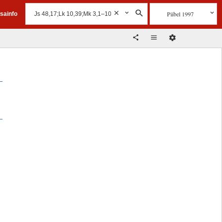
Piibel 1997
isainfo