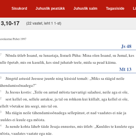
Sisukord
Juhuslik peatükk
Juhuslik salm
Tagasiside
L
13,10-17
(22 vastet, leht 1 1-st)
estikeelne Piibel 1997
Js 48
17
Nõnda ütleb Issand, su lunastaja, Iisraeli Püha: Mina olen Issand, su Jumal, kes
sulle õpetab, mis on kasulik, kes sind juhatab teele, mida sa pead käima.
Mt 13
10
Jüngrid astusid Jeesuse juurde ning küsisid temalt: „Miks sa räägid neile
tähendamissõnadega?”
11
Ja Jeesus kostis: „Teile on antud mõista taevariigi saladusi, neile aga ei ole,
12
sest kellel on, sellele antakse, ja tal on rohkem kui küllalt, aga kellel ei ole,
sellelt võetakse ära seegi, mis tal on.
13
Ma räägin neile tähendamissõnadega sellepärast, et nad vaadates ei näe ja
kuuldes ei kuule ega mõista.
14
Ja nende kohta läheb täide Jesaja ennustus, mis ütleb: „Kuuldes te kuulete ega
mõista, vaadates vaatate ega näe.