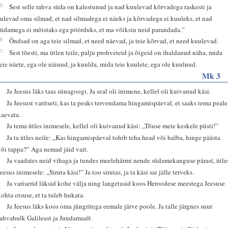
15
Sest selle rahva süda on kalestunud ja nad kuulevad kõrvadega raskesti ja
sulevad oma silmad, et nad silmadega ei näeks ja kõrvadega ei kuuleks, et nad
südamega ei mõistaks ega pöörduks, et ma võiksin neid parandada.”
16
Õndsad on aga teie silmad, et need näevad, ja teie kõrvad, et need kuulevad.
17
Sest tõesti, ma ütlen teile, palju prohveteid ja õigeid on ihaldanud näha, mida
teie näete, ega ole näinud, ja kuulda, mida teie kuulete, ega ole kuulnud.
Mk 3
1
Ja Jeesus läks taas sünagoogi. Ja seal oli inimene, kellel oli kuivanud käsi.
2
Ja Jeesust varitseti, kas ta peaks tervendama hingamispäeval, et saaks tema peale
kaevata.
3
Ja tema ütles inimesele, kellel oli kuivanud käsi: „Tõuse meie keskele püsti!”
4
Ja ta ütles neile: „Kas hingamispäeval tohib teha head või halba, hinge päästa
või tappa?” Aga nemad jäid vait.
5
Ja vaadates neid vihaga ja tundes meelehärmi nende südamekanguse pärast, ütle
eesus inimesele: „Siruta käsi!” Ja too sirutas, ja ta käsi sai jälle terveks.
6
Ja variserid läksid kohe välja ning langetasid koos Heroodese meestega Jeesuse
kohta otsuse, et ta tuleb hukata.
7
Ja Jeesus läks koos oma jüngritega eemale järve poole. Ja talle järgnes suur
rahvahulk Galileast ja Juudamaalt
8