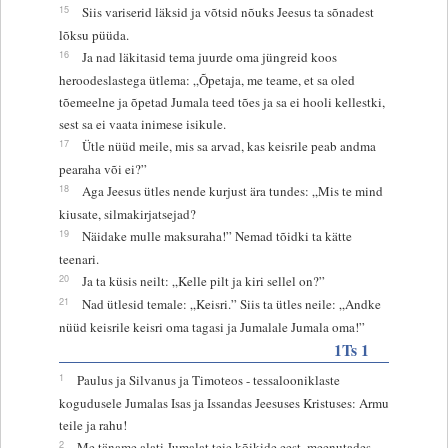
15
Siis variserid läksid ja võtsid nõuks Jeesus ta sõnadest
lõksu püüda.
16
Ja nad läkitasid tema juurde oma jüngreid koos
heroodeslastega ütlema: „Õpetaja, me teame, et sa oled
tõemeelne ja õpetad Jumala teed tões ja sa ei hooli kellestki,
sest sa ei vaata inimese isikule.
17
Ütle nüüd meile, mis sa arvad, kas keisrile peab andma
pearaha või ei?”
18
Aga Jeesus ütles nende kurjust ära tundes: „Mis te mind
kiusate, silmakirjatsejad?
19
Näidake mulle maksuraha!” Nemad tõidki ta kätte
teenari.
20
Ja ta küsis neilt: „Kelle pilt ja kiri sellel on?”
21
Nad ütlesid temale: „Keisri.” Siis ta ütles neile: „Andke
nüüd keisrile keisri oma tagasi ja Jumalale Jumala oma!”
1Ts 1
1
Paulus ja Silvanus ja Timoteos - tessalooniklaste
kogudusele Jumalas Isas ja Issandas Jeesuses Kristuses: Armu
teile ja rahu!
2
Me täname alati Jumalat teie kõikide eest, meenutades