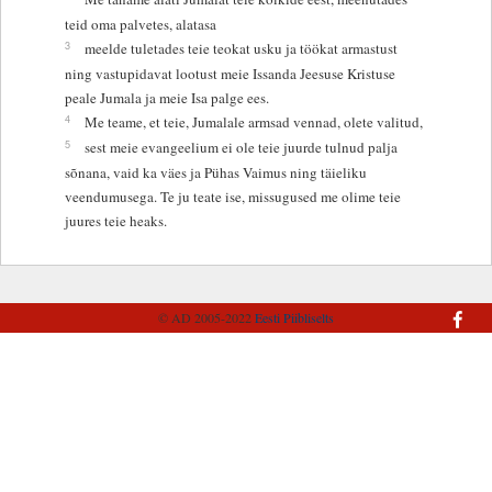
teid oma palvetes, alatasa
3
meelde tuletades teie teokat usku ja töökat armastust
ning vastupidavat lootust meie Issanda Jeesuse Kristuse
peale Jumala ja meie Isa palge ees.
4
Me teame, et teie, Jumalale armsad vennad, olete valitud,
5
sest meie evangeelium ei ole teie juurde tulnud palja
sõnana, vaid ka väes ja Pühas Vaimus ning täieliku
veendumusega. Te ju teate ise, missugused me olime teie
juures teie heaks.
© AD 2005-2022
Eesti Piibliselts