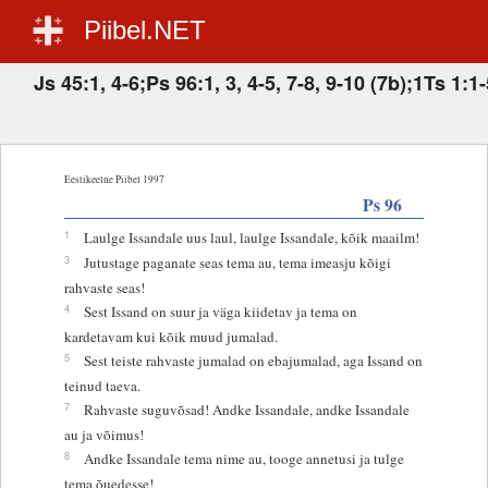
Piibel.NET
Js 45:1, 4-6;Ps 96:1, 3, 4-5, 7-8, 9-10 (7b);1Ts 1:
Eestikeelne Piibel 1997
Ps 96
1
Laulge Issandale uus laul, laulge Issandale, kõik maailm!
3
Jutustage paganate seas tema au, tema imeasju kõigi
rahvaste seas!
4
Sest Issand on suur ja väga kiidetav ja tema on
kardetavam kui kõik muud jumalad.
5
Sest teiste rahvaste jumalad on ebajumalad, aga Issand on
teinud taeva.
7
Rahvaste suguvõsad! Andke Issandale, andke Issandale
au ja võimus!
8
Andke Issandale tema nime au, tooge annetusi ja tulge
tema õuedesse!