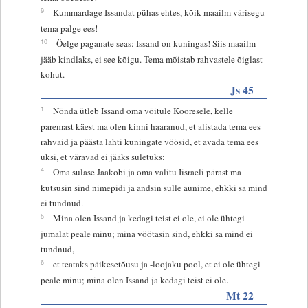
9
Kummardage Issandat pühas ehtes, kõik maailm värisegu
tema palge ees!
10
Öelge paganate seas: Issand on kuningas! Siis maailm
jääb kindlaks, ei see kõigu. Tema mõistab rahvastele õiglast
kohut.
Js 45
1
Nõnda ütleb Issand oma võitule Kooresele, kelle
paremast käest ma olen kinni haaranud, et alistada tema ees
rahvaid ja päästa lahti kuningate vöösid, et avada tema ees
uksi, et väravad ei jääks suletuks:
4
Oma sulase Jaakobi ja oma valitu Iisraeli pärast ma
kutsusin sind nimepidi ja andsin sulle aunime, ehkki sa mind
ei tundnud.
5
Mina olen Issand ja kedagi teist ei ole, ei ole ühtegi
jumalat peale minu; mina vöötasin sind, ehkki sa mind ei
tundnud,
6
et teataks päikesetõusu ja -loojaku pool, et ei ole ühtegi
peale minu; mina olen Issand ja kedagi teist ei ole.
Mt 22