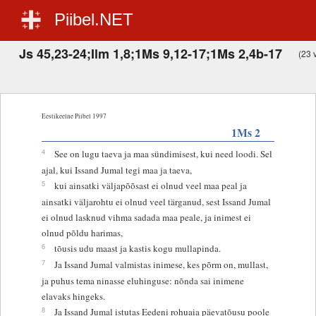
Piibel.NET
Js 45,23-24;Ilm 1,8;1Ms 9,12-17;1Ms 2,4b-17
(23 v
Eestikeelne Piibel 1997
1Ms 2
4
See on lugu taeva ja maa sündimisest, kui need loodi. Sel
ajal, kui Issand Jumal tegi maa ja taeva,
5
kui ainsatki väljapõõsast ei olnud veel maa peal ja
ainsatki väljarohtu ei olnud veel tärganud, sest Issand Jumal
ei olnud lasknud vihma sadada maa peale, ja inimest ei
olnud põldu harimas,
6
tõusis udu maast ja kastis kogu mullapinda.
7
Ja Issand Jumal valmistas inimese, kes põrm on, mullast,
ja puhus tema ninasse eluhinguse: nõnda sai inimene
elavaks hingeks.
8
Ja Issand Jumal istutas Eedeni rohuaia päevatõusu poole