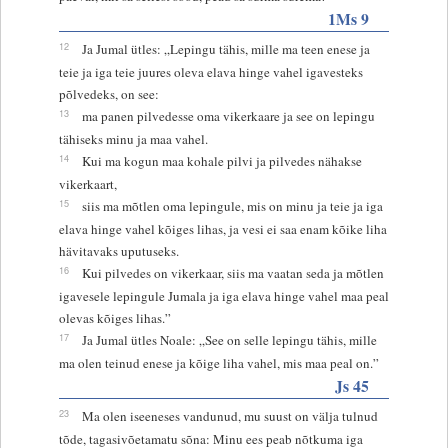
1Ms 9
12
Ja Jumal ütles: „Lepingu tähis, mille ma teen enese ja
teie ja iga teie juures oleva elava hinge vahel igavesteks
põlvedeks, on see:
13
ma panen pilvedesse oma vikerkaare ja see on lepingu
tähiseks minu ja maa vahel.
14
Kui ma kogun maa kohale pilvi ja pilvedes nähakse
vikerkaart,
15
siis ma mõtlen oma lepingule, mis on minu ja teie ja iga
elava hinge vahel kõiges lihas, ja vesi ei saa enam kõike liha
hävitavaks uputuseks.
16
Kui pilvedes on vikerkaar, siis ma vaatan seda ja mõtlen
igavesele lepingule Jumala ja iga elava hinge vahel maa peal
olevas kõiges lihas.”
17
Ja Jumal ütles Noale: „See on selle lepingu tähis, mille
ma olen teinud enese ja kõige liha vahel, mis maa peal on.”
Js 45
23
Ma olen iseeneses vandunud, mu suust on välja tulnud
tõde, tagasivõetamatu sõna: Minu ees peab nõtkuma iga