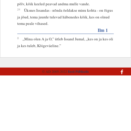
põlv, kõik keeled peavad andma mulle vande.
24
Üksnes Issandas - nõnda öeldakse minu kohta - on õigus
ja jõud, tema juurde tulevad häbenedes kõik, kes on olnud
tema peale vihased.
Ilm 1
8
„Mina olen A ja O,” ütleb Issand Jumal, „kes on ja kes oli
ja kes tuleb, Kõigeväeline.”
© AD 2005-2022
Eesti Piibliselts