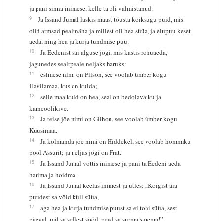
ja pani sinna inimese, kelle ta oli valmistanud.
9
Ja Issand Jumal laskis maast tõusta kõiksugu puid, mis
olid armsad pealtnäha ja millest oli hea süüa, ja elupuu keset
aeda, ning hea ja kurja tundmise puu.
10
Ja Eedenist sai alguse jõgi, mis kastis rohuaeda,
jagunedes sealtpeale neljaks haruks:
11
esimese nimi on Piison, see voolab ümber kogu
Havilamaa, kus on kulda;
12
selle maa kuld on hea, seal on bedolavaiku ja
karneoolikive.
13
Ja teise jõe nimi on Giihon, see voolab ümber kogu
Kuusimaa.
14
Ja kolmanda jõe nimi on Hiddekel, see voolab hommiku
pool Assurit; ja neljas jõgi on Frat.
15
Ja Issand Jumal võttis inimese ja pani ta Eedeni aeda
harima ja hoidma.
16
Ja Issand Jumal keelas inimest ja ütles: „Kõigist aia
puudest sa võid küll süüa,
17
aga hea ja kurja tundmise puust sa ei tohi süüa, sest
päeval, mil sa sellest sööd, pead sa surma surema!”