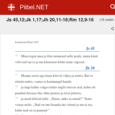
Piibel.NET
Js 45,12;Jk 1,17;Jh 20,11-18;Rm 12,9-16
(18 vastet, 
Eestikeelne Piibel 1997
Js 45
12
Mina tegin maa ja lõin inimesed selle peale; minu käed
võlvisid taeva ja ma käsutasin kõiki tema vägesid.
Jh 20
11
Maarja seisis aga haua kõrval väljas ja nuttis. Kui ta
nõnda nuttis, vaatas ta kummargil hauda
12
ja nägi kahte valges riides inglit istuvat seal, kuhu oli
pandud Jeesuse ihu, ühte peatsis ja teist jalutsis,
13
ja need ütlesid talle: „Naine, miks sa nutad?” Tema
vastas neile: „Nad on mu Issanda ära viinud ja ma ei tea,
kuhu nad on ta pannud.”
14