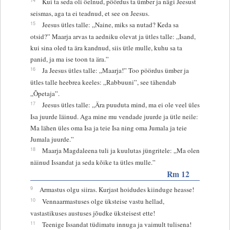
Kui ta seda oli öelnud, pöördus ta ümber ja nägi Jeesust
seismas, aga ta ei teadnud, et see on Jeesus.
15
Jeesus ütles talle: „Naine, miks sa nutad? Keda sa
otsid?” Maarja arvas ta aedniku olevat ja ütles talle: „Isand,
kui sina oled ta ära kandnud, siis ütle mulle, kuhu sa ta
panid, ja ma ise toon ta ära.”
16
Ja Jeesus ütles talle: „Maarja!” Too pöördus ümber ja
ütles talle heebrea keeles: „Rabbuuni”, see tähendab
„Õpetaja”.
17
Jeesus ütles talle: „Ära puuduta mind, ma ei ole veel üles
Isa juurde läinud. Aga mine mu vendade juurde ja ütle neile:
Ma lähen üles oma Isa ja teie Isa ning oma Jumala ja teie
Jumala juurde.”
18
Maarja Magdaleena tuli ja kuulutas jüngritele: „Ma olen
näinud Issandat ja seda kõike ta ütles mulle.”
Rm 12
9
Armastus olgu siiras. Kurjast hoidudes kiinduge heasse!
10
Vennaarmastuses olge üksteise vastu hellad,
vastastikuses austuses jõudke üksteisest ette!
11
Teenige Issandat tüdimatu innuga ja vaimult tulisena!