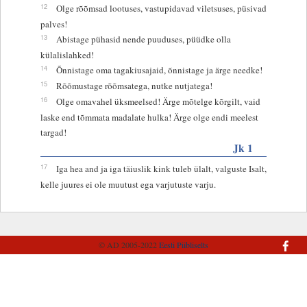
12
Olge rõõmsad lootuses, vastupidavad viletsuses, püsivad
palves!
13
Abistage pühasid nende puuduses, püüdke olla
külalislahked!
14
Õnnistage oma tagakiusajaid, õnnistage ja ärge needke!
15
Rõõmustage rõõmsatega, nutke nutjatega!
16
Olge omavahel üksmeelsed! Ärge mõtelge kõrgilt, vaid
laske end tõmmata madalate hulka! Ärge olge endi meelest
targad!
Jk 1
17
Iga hea and ja iga täiuslik kink tuleb ülalt, valguste Isalt,
kelle juures ei ole muutust ega varjutuste varju.
© AD 2005-2022
Eesti Piibliselts