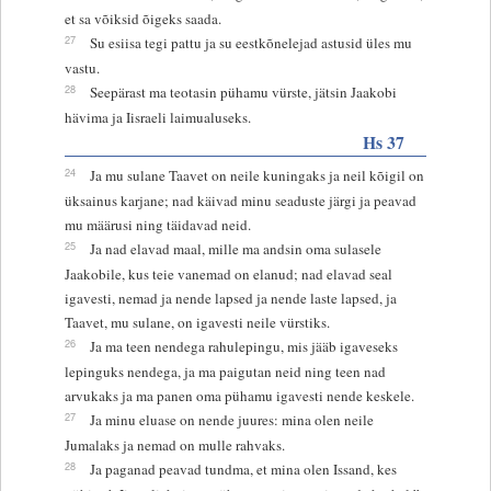
et sa võiksid õigeks saada.
27
Su esiisa tegi pattu ja su eestkõnelejad astusid üles mu
vastu.
28
Seepärast ma teotasin pühamu vürste, jätsin Jaakobi
hävima ja Iisraeli laimualuseks.
Hs 37
24
Ja mu sulane Taavet on neile kuningaks ja neil kõigil on
üksainus karjane; nad käivad minu seaduste järgi ja peavad
mu määrusi ning täidavad neid.
25
Ja nad elavad maal, mille ma andsin oma sulasele
Jaakobile, kus teie vanemad on elanud; nad elavad seal
igavesti, nemad ja nende lapsed ja nende laste lapsed, ja
Taavet, mu sulane, on igavesti neile vürstiks.
26
Ja ma teen nendega rahulepingu, mis jääb igaveseks
lepinguks nendega, ja ma paigutan neid ning teen nad
arvukaks ja ma panen oma pühamu igavesti nende keskele.
27
Ja minu eluase on nende juures: mina olen neile
Jumalaks ja nemad on mulle rahvaks.
28
Ja paganad peavad tundma, et mina olen Issand, kes