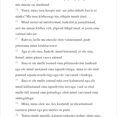
mis muiste on sündinud.
19
Vaata, mina teen hoopis uut: see juba tärkab, kas te ei
märka? Ma teen kõrbessegi tee, tühjale maale jõed.
20
Mind austavad metsloomad, šaakalid ja jaanalinnud,
sest ma annan kõrbes vett, jõgesid tühjal maal, et joota oma
valitud rahvast.
21
Rahvas, kelle ma enesele olen valmistanud, peab
jutustama minu kiidetavusest.
22
Aga ei ole sina, Jaakob, mind kutsunud, ei ole sina,
Iisrael, minu pärast vaeva näinud.
23
Sina ei ole mulle toonud oma põletusohvrite lambaid
ega ole mind austanud oma tapaohvritega; mina ei ole sind
pannud orjama roaohvriga ega ole vaevanud viirukiga.
24
Sina ei ole mulle ostnud raha eest kalmuseid ega ole
mind küllastanud oma tapaohvrite rasvaga, vaid sa oled
mulle tüli teinud oma pattudega, oled mind vaevanud oma
süütegudega.
25
Mina, mina olen see, kes kustutab su üleastumised
iseenese pärast ega pea meeles su patte.
26
Tuleta mulle meelde, käigem isekeskis kohut, räägi sina,