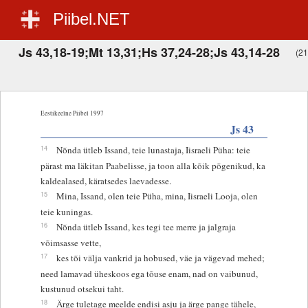
Piibel.NET
Js 43,18-19;Mt 13,31;Hs 37,24-28;Js 43,14-28
(21
Eestikeelne Piibel 1997
Js 43
14
Nõnda ütleb Issand, teie lunastaja, Iisraeli Püha: teie
pärast ma läkitan Paabelisse, ja toon alla kõik põgenikud, ka
kaldealased, käratsedes laevadesse.
15
Mina, Issand, olen teie Püha, mina, Iisraeli Looja, olen
teie kuningas.
16
Nõnda ütleb Issand, kes tegi tee merre ja jalgraja
võimsasse vette,
17
kes tõi välja vankrid ja hobused, väe ja vägevad mehed;
need lamavad üheskoos ega tõuse enam, nad on vaibunud,
kustunud otsekui taht.
18
Ärge tuletage meelde endisi asju ja ärge pange tähele,