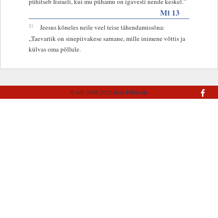
pühitseb Iisraeli, kui mu pühamu on igavesti nende keskel.”
Mt 13
31
Jeesus kõneles neile veel teise tähendamissõna:
„Taevariik on sinepiivakese sarnane, mille inimene võttis ja
külvas oma põllule.
© AD 2005-2022
Eesti Piibliselts