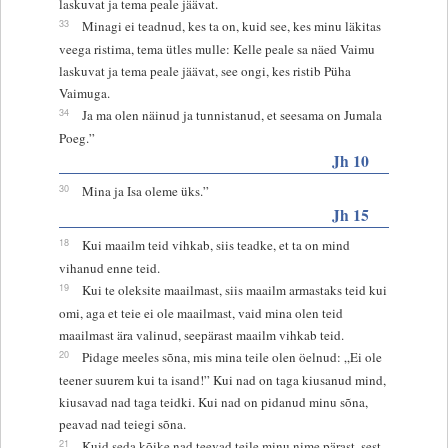
laskuvat ja tema peale jäävat.
33
Minagi ei teadnud, kes ta on, kuid see, kes minu läkitas
veega ristima, tema ütles mulle: Kelle peale sa näed Vaimu
laskuvat ja tema peale jäävat, see ongi, kes ristib Püha
Vaimuga.
34
Ja ma olen näinud ja tunnistanud, et seesama on Jumala
Poeg.”
Jh 10
30
Mina ja Isa oleme üks.”
Jh 15
18
Kui maailm teid vihkab, siis teadke, et ta on mind
vihanud enne teid.
19
Kui te oleksite maailmast, siis maailm armastaks teid kui
omi, aga et teie ei ole maailmast, vaid mina olen teid
maailmast ära valinud, seepärast maailm vihkab teid.
20
Pidage meeles sõna, mis mina teile olen öelnud: „Ei ole
teener suurem kui ta isand!” Kui nad on taga kiusanud mind,
kiusavad nad taga teidki. Kui nad on pidanud minu sõna,
peavad nad teiegi sõna.
21
Kuid seda kõike nad teevad teile minu nime pärast, sest