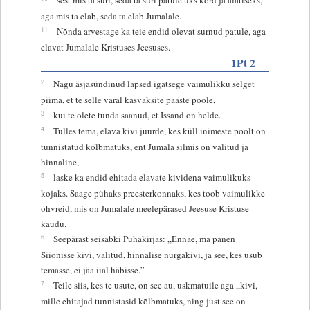
aga mis ta elab, seda ta elab Jumalale.
11
Nõnda arvestage ka teie endid olevat surnud patule, aga
elavat Jumalale Kristuses Jeesuses.
1Pt 2
2
Nagu äsjasündinud lapsed igatsege vaimulikku selget
piima, et te selle varal kasvaksite pääste poole,
3
kui te olete tunda saanud, et Issand on helde.
4
Tulles tema, elava kivi juurde, kes küll inimeste poolt on
tunnistatud kõlbmatuks, ent Jumala silmis on valitud ja
hinnaline,
5
laske ka endid ehitada elavate kividena vaimulikuks
kojaks. Saage pühaks preesterkonnaks, kes toob vaimulikke
ohvreid, mis on Jumalale meelepärased Jeesuse Kristuse
kaudu.
6
Seepärast seisabki Pühakirjas: „Ennäe, ma panen
Siionisse kivi, valitud, hinnalise nurgakivi, ja see, kes usub
temasse, ei jää iial häbisse.”
7
Teile siis, kes te usute, on see au, uskmatuile aga „kivi,
mille ehitajad tunnistasid kõlbmatuks, ning just see on