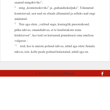
saanud nurgakiviks”,
8
ning „komistuskiviks” ja „pahanduskaljuks”. Uskmatud
komistavad, sest nad on sõnale allumatud ja selleks nad ongi
määratud.
9
Teie aga olete „valitud sugu, kuninglik preesterkond,
püha rahvas, omandrahvas, et te kuulutaksite tema
kiidetavust”, kes teid on kutsunud pimedusest oma imelisse
valgusse -
10
teid, kes te muiste polnud rahvas, nüüd aga olete Jumala
rahvas, teie, kelle peale polnud halastatud, nüüd aga on.
© AD 2005-2022
Eesti Piibliselts