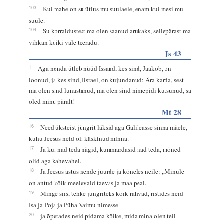
103
Kui mahe on su ütlus mu suulaele, enam kui mesi mu
suule.
104
Su korraldustest ma olen saanud arukaks, sellepärast ma
vihkan kõiki vale teeradu.
Js 43
1
Aga nõnda ütleb nüüd Issand, kes sind, Jaakob, on
loonud, ja kes sind, Iisrael, on kujundanud: Ära karda, sest
ma olen sind lunastanud, ma olen sind nimepidi kutsunud, sa
oled minu päralt!
Mt 28
16
Need üksteist jüngrit läksid aga Galileasse sinna mäele,
kuhu Jeesus neid oli käskinud minna.
17
Ja kui nad teda nägid, kummardasid nad teda, mõned
olid aga kahevahel.
18
Ja Jeesus astus nende juurde ja kõneles neile: „Minule
on antud kõik meelevald taevas ja maa peal.
19
Minge siis, tehke jüngriteks kõik rahvad, ristides neid
Isa ja Poja ja Püha Vaimu nimesse
20
ja õpetades neid pidama kõike, mida mina olen teil