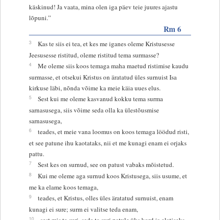
käskinud! Ja vaata, mina olen iga päev teie juures ajastu
lõpuni.”
Rm 6
3
Kas te siis ei tea, et kes me iganes oleme Kristusesse
Jeesusesse ristitud, oleme ristitud tema surmasse?
4
Me oleme siis koos temaga maha maetud ristimise kaudu
surmasse, et otsekui Kristus on äratatud üles surnuist Isa
kirkuse läbi, nõnda võime ka meie käia uues elus.
5
Sest kui me oleme kasvanud kokku tema surma
sarnasusega, siis võime seda olla ka ülestõusmise
sarnasusega,
6
teades, et meie vana loomus on koos temaga löödud risti,
et see patune ihu kaotataks, nii et me kunagi enam ei orjaks
pattu.
7
Sest kes on surnud, see on patust vabaks mõistetud.
8
Kui me oleme aga surnud koos Kristusega, siis usume, et
me ka elame koos temaga,
9
teades, et Kristus, olles üles äratatud surnuist, enam
kunagi ei sure; surm ei valitse teda enam,
10
sest mis ta suri, seda ta suri patule üks kord ja alatiseks,