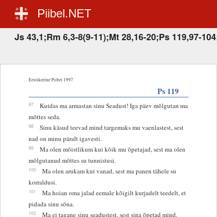
Piibel.NET
Js 43,1;Rm 6,3-8(9-11);Mt 28,16-20;Ps 119,97-104
Eestikeelne Piibel 1997
Ps 119
97
Kuidas ma armastan sinu Seadust! Iga päev mõlgutan ma
mõttes seda.
98
Sinu käsud teevad mind targemaks mu vaenlastest, sest
nad on minu päralt igavesti.
99
Ma olen mõistlikum kui kõik mu õpetajad, sest ma olen
mõlgutanud mõttes su tunnistusi.
100
Ma olen arukam kui vanad, sest ma panen tähele su
korraldusi.
101
Ma hoian oma jalad eemale kõigilt kurjadelt teedelt, et
pidada sinu sõna.
102
Ma ei tagane sinu seadustest, sest sina õpetad mind.