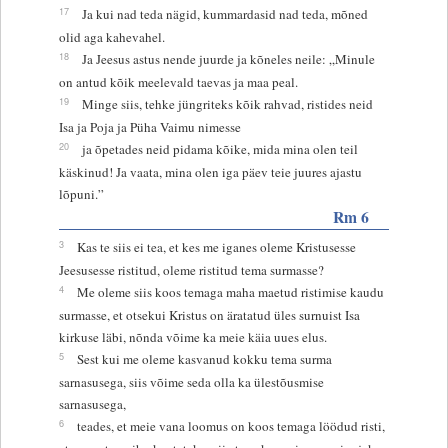
17
Ja kui nad teda nägid, kummardasid nad teda, mõned
olid aga kahevahel.
18
Ja Jeesus astus nende juurde ja kõneles neile: „Minule
on antud kõik meelevald taevas ja maa peal.
19
Minge siis, tehke jüngriteks kõik rahvad, ristides neid
Isa ja Poja ja Püha Vaimu nimesse
20
ja õpetades neid pidama kõike, mida mina olen teil
käskinud! Ja vaata, mina olen iga päev teie juures ajastu
lõpuni.”
Rm 6
3
Kas te siis ei tea, et kes me iganes oleme Kristusesse
Jeesusesse ristitud, oleme ristitud tema surmasse?
4
Me oleme siis koos temaga maha maetud ristimise kaudu
surmasse, et otsekui Kristus on äratatud üles surnuist Isa
kirkuse läbi, nõnda võime ka meie käia uues elus.
5
Sest kui me oleme kasvanud kokku tema surma
sarnasusega, siis võime seda olla ka ülestõusmise
sarnasusega,
6
teades, et meie vana loomus on koos temaga löödud risti,