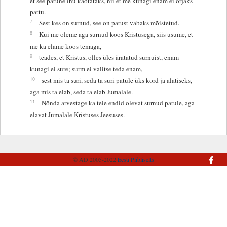
et see patune ihu kaotataks, nii et me kunagi enam ei orjaks
pattu.
7
Sest kes on surnud, see on patust vabaks mõistetud.
8
Kui me oleme aga surnud koos Kristusega, siis usume, et
me ka elame koos temaga,
9
teades, et Kristus, olles üles äratatud surnuist, enam
kunagi ei sure; surm ei valitse teda enam,
10
sest mis ta suri, seda ta suri patule üks kord ja alatiseks,
aga mis ta elab, seda ta elab Jumalale.
11
Nõnda arvestage ka teie endid olevat surnud patule, aga
elavat Jumalale Kristuses Jeesuses.
© AD 2005-2022
Eesti Piibliselts