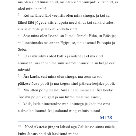
ma olen sind lunastanud, ma olen sind nimepidi kutsunud, sa
oled minu päralt!
2
Kui sa lähed läbi vee, siis olen mina sinuga, ja kui sa
lähed läbi jõgede, siis ei uputa need sind; kui sa käid tules,
siis sa ei põle ja leek ei kõrveta sind.
3
Sest mina olen Issand, su Jumal, Iisraeli Püha, su Päästja;
su lunahinnaks ma annan Egiptuse, sinu asemel Etioopia ja
Seba.
4
Et sa mu silmis oled kallis ja auline ja et ma sind
armastan, siis annan ma sinu asemel inimesi ja su hinge eest
rahvaid.
5
Ära karda, sest mina olen sinuga, ma toon su soo
päikesetõusu poolt ja ma kogun sind päikeseloojaku poolt.
6
Ma ütlen põhjamaale: Anna! ja lõunamaale: Ära keela!
Too mu pojad kaugelt ja mu tütred maailma äärest,
7
kõik, keda nimetatakse minu nimega ja keda ma oma
auks olen loonud, kujundanud ning valmis teinud!
Mt 28
16
Need üksteist jüngrit läksid aga Galileasse sinna mäele,
kuhu Jeesus neid oli käskinud minna.