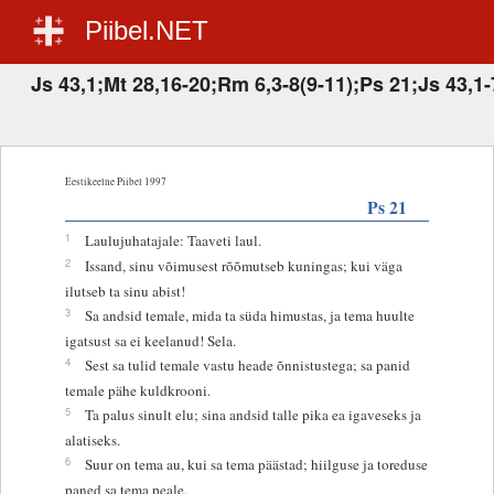
Piibel.NET
Js 43,1;Mt 28,16-20;Rm 6,3-8(9-11);Ps 21;Js 43,1-
Eestikeelne Piibel 1997
Ps 21
1
Laulujuhatajale: Taaveti laul.
2
Issand, sinu võimusest rõõmutseb kuningas; kui väga
ilutseb ta sinu abist!
3
Sa andsid temale, mida ta süda himustas, ja tema huulte
igatsust sa ei keelanud! Sela.
4
Sest sa tulid temale vastu heade õnnistustega; sa panid
temale pähe kuldkrooni.
5
Ta palus sinult elu; sina andsid talle pika ea igaveseks ja
alatiseks.
6
Suur on tema au, kui sa tema päästad; hiilguse ja toreduse
paned sa tema peale.