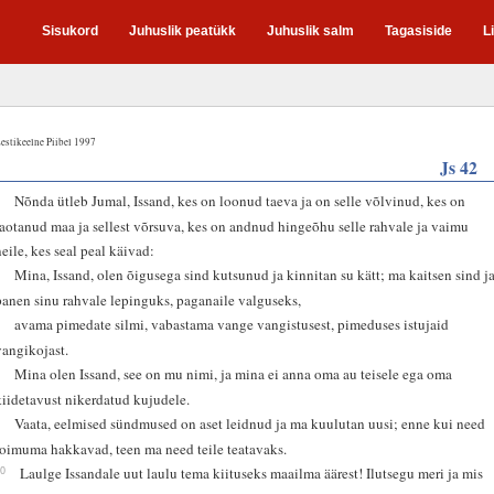
Sisukord
Juhuslik peatükk
Juhuslik salm
Tagasiside
L
estikeelne Piibel 1997
Js 42
5
Nõnda ütleb Jumal, Issand, kes on loonud taeva ja on selle võlvinud, kes on
laotanud maa ja sellest võrsuva, kes on andnud hingeõhu selle rahvale ja vaimu
neile, kes seal peal käivad:
6
Mina, Issand, olen õigusega sind kutsunud ja kinnitan su kätt; ma kaitsen sind j
panen sinu rahvale lepinguks, paganaile valguseks,
7
avama pimedate silmi, vabastama vange vangistusest, pimeduses istujaid
vangikojast.
8
Mina olen Issand, see on mu nimi, ja mina ei anna oma au teisele ega oma
kiidetavust nikerdatud kujudele.
9
Vaata, eelmised sündmused on aset leidnud ja ma kuulutan uusi; enne kui need
toimuma hakkavad, teen ma need teile teatavaks.
10
Laulge Issandale uut laulu tema kiituseks maailma äärest! Ilutsegu meri ja mis