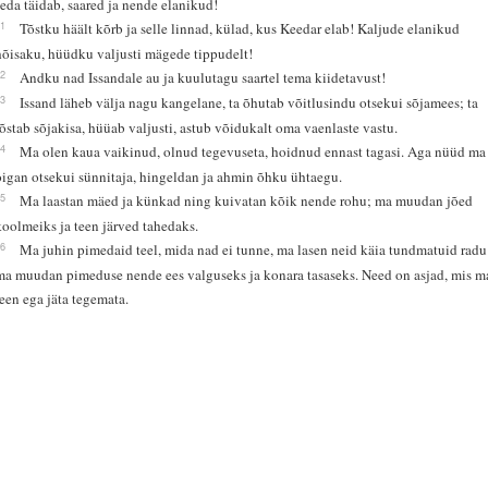
seda täidab, saared ja nende elanikud!
11
Tõstku häält kõrb ja selle linnad, külad, kus Keedar elab! Kaljude elanikud
hõisaku, hüüdku valjusti mägede tippudelt!
12
Andku nad Issandale au ja kuulutagu saartel tema kiidetavust!
13
Issand läheb välja nagu kangelane, ta õhutab võitlusindu otsekui sõjamees; ta
tõstab sõjakisa, hüüab valjusti, astub võidukalt oma vaenlaste vastu.
14
Ma olen kaua vaikinud, olnud tegevuseta, hoidnud ennast tagasi. Aga nüüd ma
oigan otsekui sünnitaja, hingeldan ja ahmin õhku ühtaegu.
15
Ma laastan mäed ja künkad ning kuivatan kõik nende rohu; ma muudan jõed
koolmeiks ja teen järved tahedaks.
16
Ma juhin pimedaid teel, mida nad ei tunne, ma lasen neid käia tundmatuid radu
ma muudan pimeduse nende ees valguseks ja konara tasaseks. Need on asjad, mis m
teen ega jäta tegemata.