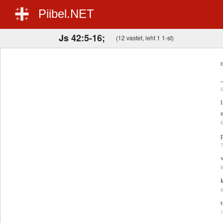
Piibel.NET
Js 42:5-16;
(12 vastet, leht 1 1-st)
E