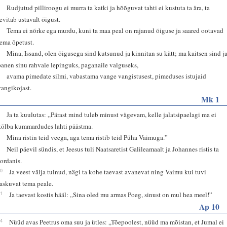
3
Rudjutud pilliroogu ei murra ta katki ja hõõguvat tahti ei kustuta ta ära, ta
levitab ustavalt õigust.
4
Tema ei nõrke ega murdu, kuni ta maa peal on rajanud õiguse ja saared ootavad
tema õpetust.
6
Mina, Issand, olen õigusega sind kutsunud ja kinnitan su kätt; ma kaitsen sind j
panen sinu rahvale lepinguks, paganaile valguseks,
7
avama pimedate silmi, vabastama vange vangistusest, pimeduses istujaid
vangikojast.
Mk 1
7
Ja ta kuulutas: „Pärast mind tuleb minust vägevam, kelle jalatsipaelagi ma ei
kõlba kummardudes lahti päästma.
8
Mina ristin teid veega, aga tema ristib teid Püha Vaimuga.”
9
Neil päevil sündis, et Jeesus tuli Naatsaretist Galileamaalt ja Johannes ristis ta
Jordanis.
10
Ja veest välja tulnud, nägi ta kohe taevast avanevat ning Vaimu kui tuvi
laskuvat tema peale.
11
Ja taevast kostis hääl: „Sina oled mu armas Poeg, sinust on mul hea meel!”
Ap 10
34
Nüüd avas Peetrus oma suu ja ütles: „Tõepoolest, nüüd ma mõistan, et Jumal ei