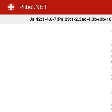
Piibel.NET
Js 42:1-4,6-7;Ps 29:1-2,3ac-4,3b+9b-1
E