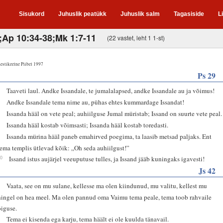
Sisukord
Juhuslik peatükk
Juhuslik salm
Tagasiside
L
0;Ap 10:34-38;Mk 1:7-11
(22 vastet, leht 1 1-st)
estikeelne Piibel 1997
Ps 29
1
Taaveti laul. Andke Issandale, te jumalalapsed, andke Issandale au ja võimus!
2
Andke Issandale tema nime au, pühas ehtes kummardage Issandat!
3
Issanda hääl on vete peal; auhiilguse Jumal müristab; Issand on suurte vete peal.
4
Issanda hääl kostab võimsasti; Issanda hääl kostab toredasti.
9
Issanda mürina hääl paneb emahirved poegima, ta laasib metsad paljaks. Ent
tema templis ütlevad kõik: „Oh seda auhiilgust!”
10
Issand istus aujärjel veeuputuse tulles, ja Issand jääb kuningaks igavesti!
Js 42
1
Vaata, see on mu sulane, kellesse ma olen kiindunud, mu valitu, kellest mu
hingel on hea meel. Ma olen pannud oma Vaimu tema peale, tema toob rahvaile
õiguse.
2
Tema ei kisenda ega karju, tema häält ei ole kuulda tänavail.