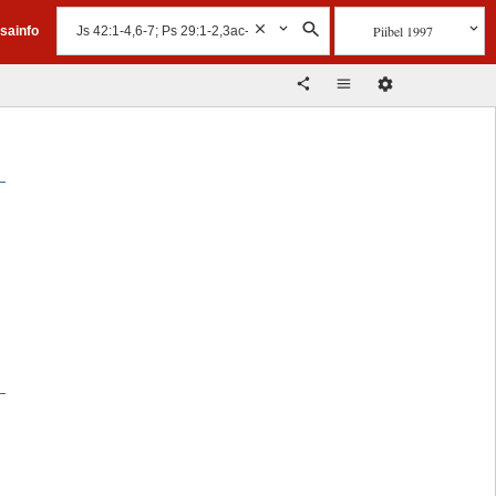
Piibel 1997
isainfo