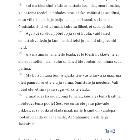
16
kui ma täna sind käsin armastada Issandat, oma Jumalat,
käies tema teedel ja pidades tema käske, määrusi ja seadlusi,
et sa võiksid elada ja paljuneda, ja et Issand, su Jumal,
õnnistaks sind sellel maal, kuhu sa lähed, et seda pärida.
17
Aga kui su süda pöördub ja sa ei kuula, vaid lased
ennast ahvatleda ja kummardad teisi jumalaid ning teenid
neid,
18
siis ma annan täna teile teada, et te tõesti hukkute; te ei
ela kaua sellel maal, kuhu sa lähed üle Jordani, et minna seda
pärima.
19
Ma kutsun täna tunnistajaiks teie vastu taeva ja maa: ma
olen pannud su ette elu ja surma, õnnistuse ja needuse. Vali
nüüd elu, et sina ja su sugu võiksite elada,
20
armastades Issandat, oma Jumalat, kuulates tema häält ja
hoidudes tema poole! Sest see on su elu ja su päevade
pikkus, et sa võiksid elada maal, mille Issand on vandega
tõotanud anda su vanemaile, Aabrahamile, Iisakile ja
Jaakobile.”
Js 42
6