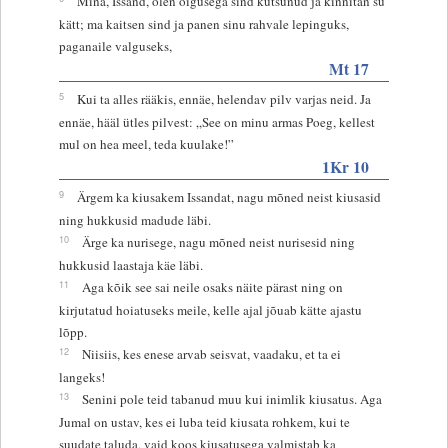
Mina, Issand, olen õigusega sind kutsunud ja kinnitan su
kätt; ma kaitsen sind ja panen sinu rahvale lepinguks,
paganaile valguseks,
Mt 17
5
Kui ta alles rääkis, ennäe, helendav pilv varjas neid. Ja
ennäe, hääl ütles pilvest: „See on minu armas Poeg, kellest
mul on hea meel, teda kuulake!”
1Kr 10
9
Ärgem ka kiusakem Issandat, nagu mõned neist kiusasid
ning hukkusid madude läbi.
10
Ärge ka nurisege, nagu mõned neist nurisesid ning
hukkusid laastaja käe läbi.
11
Aga kõik see sai neile osaks näite pärast ning on
kirjutatud hoiatuseks meile, kelle ajal jõuab kätte ajastu
lõpp.
12
Niisiis, kes enese arvab seisvat, vaadaku, et ta ei
langeks!
13
Senini pole teid tabanud muu kui inimlik kiusatus. Aga
Jumal on ustav, kes ei luba teid kiusata rohkem, kui te
suudate taluda, vaid koos kiusatusega valmistab ka