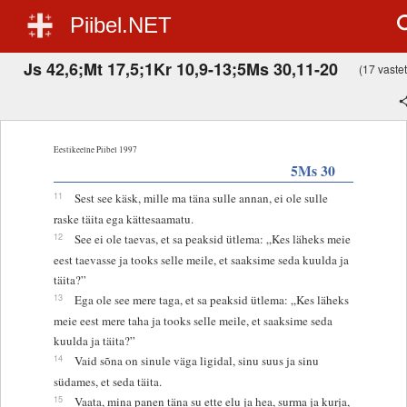
Piibel.NET
Js 42,6;Mt 17,5;1Kr 10,9-13;5Ms 30,11-20
(17 vastet,
Eestikeelne Piibel 1997
5Ms 30
11
Sest see käsk, mille ma täna sulle annan, ei ole sulle
raske täita ega kättesaamatu.
12
See ei ole taevas, et sa peaksid ütlema: „Kes läheks meie
eest taevasse ja tooks selle meile, et saaksime seda kuulda ja
täita?”
13
Ega ole see mere taga, et sa peaksid ütlema: „Kes läheks
meie eest mere taha ja tooks selle meile, et saaksime seda
kuulda ja täita?”
14
Vaid sõna on sinule väga ligidal, sinu suus ja sinu
südames, et seda täita.
15
Vaata, mina panen täna su ette elu ja hea, surma ja kurja,