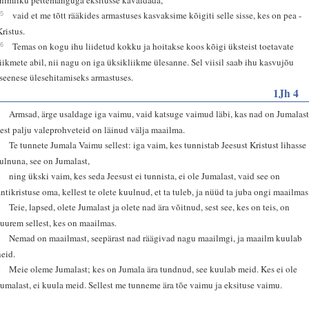
15
vaid et me tõtt rääkides armastuses kasvaksime kõigiti selle sisse, kes on pea -
Kristus.
16
Temas on kogu ihu liidetud kokku ja hoitakse koos kõigi üksteist toetavate
liikmete abil, nii nagu on iga üksikliikme ülesanne. Sel viisil saab ihu kasvujõu
iseenese ülesehitamiseks armastuses.
1Jh 4
1
Armsad, ärge usaldage iga vaimu, vaid katsuge vaimud läbi, kas nad on Jumalast
sest palju valeprohveteid on läinud välja maailma.
2
Te tunnete Jumala Vaimu sellest: iga vaim, kes tunnistab Jeesust Kristust lihasse
tulnuna, see on Jumalast,
3
ning ükski vaim, kes seda Jeesust ei tunnista, ei ole Jumalast, vaid see on
antikristuse oma, kellest te olete kuulnud, et ta tuleb, ja nüüd ta juba ongi maailmas
4
Teie, lapsed, olete Jumalast ja olete nad ära võitnud, sest see, kes on teis, on
suurem sellest, kes on maailmas.
5
Nemad on maailmast, seepärast nad räägivad nagu maailmgi, ja maailm kuulab
neid.
6
Meie oleme Jumalast; kes on Jumala ära tundnud, see kuulab meid. Kes ei ole
Jumalast, ei kuula meid. Sellest me tunneme ära tõe vaimu ja eksituse vaimu.