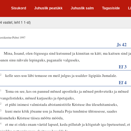
Sisukord
Juhuslik peatükk
Juhuslik salm
Tagasiside
L
4 vastet, leht 1 1-st)
estikeelne Piibel 1997
Js 42
6
Mina, Issand, olen õigusega sind kutsunud ja kinnitan su kätt; ma kaitsen sind j
panen sinu rahvale lepinguks, paganaile valguseks,
Ef 3
12
kelle sees usu läbi temasse on meil julgus ja usaldav ligipääs Jumalale.
Ef 4
11
Tema on see, kes on pannud mõned apostleiks ja mõned prohveteiks ja mõned
evangelistideks, mõned karjaseiks ja õpetajaiks,
12
et pühi inimesi valmistada abistamistööle Kristuse ihu ülesehitamiseks,
13
kuni meie kõik jõuame usu ja Jumala Poja tundmise ühtsusesse, saades
täismeheks Kristuse täisea mõõtu mööda,
14
et me ei oleks enam väetid lapsed, keda pillutab ja kõigutab iga õpetusetuul, et
inimliku pettemänguga eksitusse kavaldada,