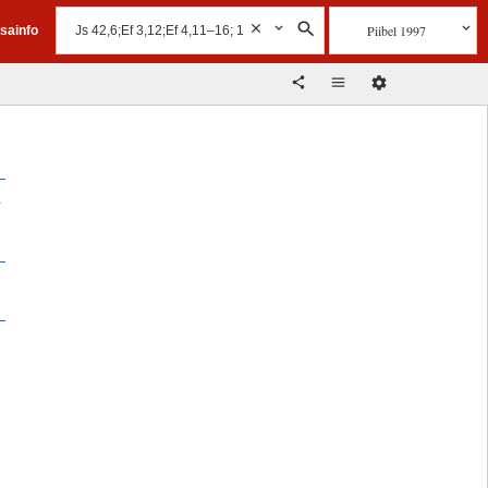
Piibel 1997
isainfo
a