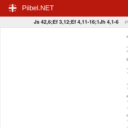
Piibel.NET
Js 42,6;Ef 3,12;Ef 4,11-16;1Jh 4,1-6
(1
E