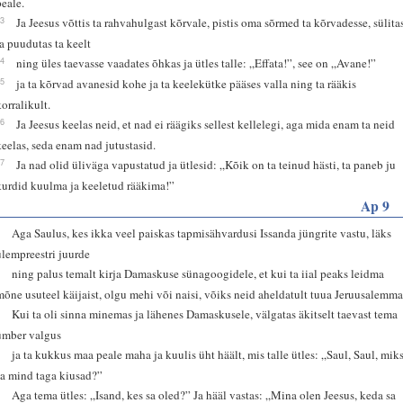
peale.
33
Ja Jeesus võttis ta rahvahulgast kõrvale, pistis oma sõrmed ta kõrvadesse, sülita
ja puudutas ta keelt
34
ning üles taevasse vaadates õhkas ja ütles talle: „Effata!”, see on „Avane!”
35
ja ta kõrvad avanesid kohe ja ta keelekütke pääses valla ning ta rääkis
korralikult.
36
Ja Jeesus keelas neid, et nad ei räägiks sellest kellelegi, aga mida enam ta neid
keelas, seda enam nad jutustasid.
37
Ja nad olid üliväga vapustatud ja ütlesid: „Kõik on ta teinud hästi, ta paneb ju
kurdid kuulma ja keeletud rääkima!”
Ap 9
1
Aga Saulus, kes ikka veel paiskas tapmisähvardusi Issanda jüngrite vastu, läks
ülempreestri juurde
2
ning palus temalt kirja Damaskuse sünagoogidele, et kui ta iial peaks leidma
mõne usuteel käijaist, olgu mehi või naisi, võiks neid aheldatult tuua Jeruusalemma
3
Kui ta oli sinna minemas ja lähenes Damaskusele, välgatas äkitselt taevast tema
ümber valgus
4
ja ta kukkus maa peale maha ja kuulis üht häält, mis talle ütles: „Saul, Saul, mik
sa mind taga kiusad?”
5
Aga tema ütles: „Isand, kes sa oled?” Ja hääl vastas: „Mina olen Jeesus, keda sa