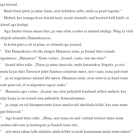
taga kiusad.
6
Kuid tõuse püsti ja mine linna, seal öeldakse sulle, mida sa pead tegema.”
7
Mehed, kes temaga koos käisid teed, seisid sõnatult; nad kuulsid küll häält, ei
näinud aga kedagi.
8
Aga Saulus tõusis maast üles, ja oma silmi avades ei näinud midagi. Ning ta viid
kättpidi talutades Damaskusesse.
9
Ja kolm päeva oli ta pime, ei söönud ega joonud.
10
Ent Damaskuses oli üks jünger, Hananias nimi, ja Issand ütles temale
nägemuses: „Hananias!” Tema vastas: „Issand, vaata, siin ma olen!”
11
Issand ütles talle: „Tõuse ja mine tänavale, mida kutsutakse Sirgeks, ja otsi
Juuda kojas üles Tarsosest pärit Sauluse-nimeline mees, sest vaata, tema palvetab
12
ja on nägemuses näinud üht meest, Hananias nimi, sisse astuvat ja käed tema
peale panevat, et ta nägemise tagasi saaks.”
13
Hananias aga vastas: „Issand, ma olen paljudelt kuulnud sellest mehest, kui
palju kurja ta on teinud sinu pühadele Jeruusalemmas,
14
ja siingi on tal ülempreestrite käest meelevald aheldada kõiki, kes sinu nime
appi hüüavad.”
15
Aga Issand ütles talle: „Mine, sest tema on mul valitud tööriist minu nime
kandma rahvaste ja kuningate ja Iisraeli laste ette,
16
sest mina tahan talle näidata, mida kõike ta peab kannatama minu nime pärast.”