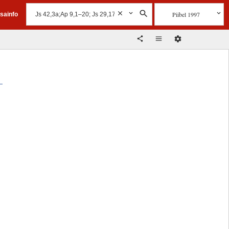
Piibel 1997
isainfo