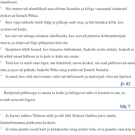
pimedusest.
19
Siis tunnevad alandlikud aina rõõmu Issandas ja kõige vaesemad inimesed
hõiskavad Iisraeli Pühas.
20
Sest vägivaldsele tuleb lõpp ja pilkaja saab otsa, ja hävitatakse kõik, kes
kavatsevad kurja,
21
kes teevad sõnaga inimese süüdlaseks, kes seavad püünise kohtumõistjale
väravas ja tõrjuvad õige põhjuseta kõrvale.
22
Seepärast ütleb Issand, kes lunastas Aabrahami, Jaakobi soole nõnda: Jaakob ei
jää nüüd enam häbisse ja ta pale ei kahvata enam.
23
Vaid kui ta näeb oma lapsi, mu kätetööd, enese keskel, siis nad pühitsevad min
nime ja peavad pühaks Jaakobi Püha ning kardavad Iisraeli Jumalat.
24
Ja need, kes olid eksivaimus, tulevad mõistusele ja nurisejad võtavad õpetust.
Js 42
3
Rudjutud pilliroogu ei murra ta katki ja hõõguvat tahti ei kustuta ta ära, ta
levitab ustavalt õigust.
Mk 7
31
Ja Jeesus lahkus Tüürose alalt ja tuli läbi Siidoni Galilea järve äärde,
Kümnelinnamaa piirkonna keskele.
32
Ja tema juurde toodi kurt ja kidakeelne ning paluti teda, et ta paneks oma käe t