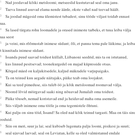
11
Nad joodavad kõiki metsloomi; metseeslid kustutavad seal oma janu.
12
Taeva linnud asuvad elama nende äärde, okste vahel nad teevad häält.
13
Sa joodad mägesid oma ülemistest tubadest; sinu tööde viljast toidab ennast
maa.
14
Sa lased tärgata rohu loomadele ja orased inimeste tarbeks, et tuua leiba välja
maa seest
15
ja veini, mis rõõmustab inimese südant; õli, et panna tema pale läikima; ja leiba
et kinnitada inimese südant.
16
Issanda puud saavad toidust küllalt, Liibanoni seedrid, mis ta on istutanud,
17
kus linnud pesitsevad; toonekurgedel on majad küpresside otsas.
18
Kõrged mäed on kaljukitsedele, kaljud mäkradele varjupaigaks.
19
Ta on teinud kuu aegade näitajaks, päike teab oma loojakut.
20
Kui sa teed pimeduse, siis tuleb öö ja kõik metsloomad roomavad välja.
21
Noored lõvid möirgavad saaki ning nõuavad Jumalalt oma toidust.
22
Päike tõuseb, nemad koristavad end ja heidavad maha oma asemeile.
23
Siis väljub inimene oma tööle ja oma tegemistele õhtuni.
24
Kui palju on sinu töid, Issand! Sa oled nad kõik teinud targasti. Maa on täis sin
looduid.
25
Siin on meri, suur ja lai; seal kubiseb lugemata palju loomi, pisikesi ja suuri;
26
seal ujuvad laevad; seal on Leviatan, kelle sa oled valmistanud endale