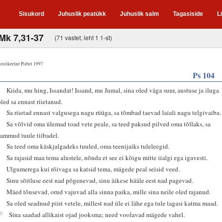
Sisukord
Juhuslik peatükk
Juhuslik salm
Tagasiside
L
;Mk 7,31-37
(71 vastet, leht 1 1-st)
estikeelne Piibel 1997
Ps 104
1
Kiida, mu hing, Issandat! Issand, mu Jumal, sina oled väga suur, austuse ja iluga
oled sa ennast riietanud.
2
Sa riietad ennast valgusega nagu rüüga, sa tõmbad taevad laiali nagu telgivaiba.
3
Sa võlvid oma ülemad toad vete peale, sa teed paksud pilved oma tõllaks, sa
sammud tuule tiibadel.
4
Sa teed oma käskjalgadeks tuuled, oma teenijaiks tuleleegid.
5
Sa rajasid maa tema alustele, nõnda et see ei kõigu mitte iialgi ega igavesti.
6
Ulgumerega kui rõivaga sa katsid tema, mägede peal seisid veed.
7
Sinu sõitluse eest nad põgenevad, sinu äikese hääle eest nad pagevad.
8
Mäed tõusevad, orud vajuvad alla sinna paika, mille sina neile oled rajanud.
9
Sa oled seadnud piiri vetele, millest nad üle ei lähe ega tule tagasi katma maad.
10
Sina saadad allikaist ojad jooksma; need voolavad mägede vahel.