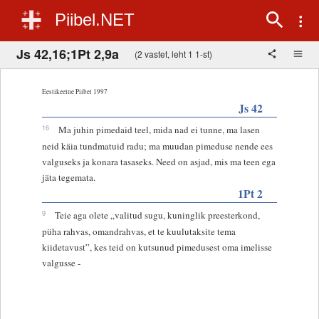
Piibel.NET
Js 42,16;1Pt 2,9a
(2 vastet, leht 1 1-st)
Eestikeelne Piibel 1997
Js 42
16
Ma juhin pimedaid teel, mida nad ei tunne, ma lasen
neid käia tundmatuid radu; ma muudan pimeduse nende ees
valguseks ja konara tasaseks. Need on asjad, mis ma teen ega
jäta tegemata.
1Pt 2
9
Teie aga olete „valitud sugu, kuninglik preesterkond,
püha rahvas, omandrahvas, et te kuulutaksite tema
kiidetavust”, kes teid on kutsunud pimedusest oma imelisse
valgusse -