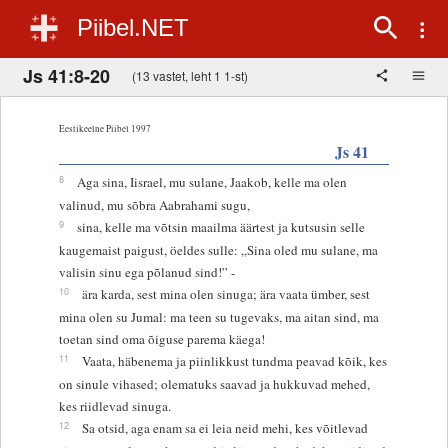
Piibel.NET
Js 41:8-20
(13 vastet, leht 1 1-st)
Eestikeelne Piibel 1997
Js 41
8
Aga sina, Iisrael, mu sulane, Jaakob, kelle ma olen
valinud, mu sõbra Aabrahami sugu,
9
sina, kelle ma võtsin maailma äärtest ja kutsusin selle
kaugemaist paigust, öeldes sulle: „Sina oled mu sulane, ma
valisin sinu ega põlanud sind!” -
10
ära karda, sest mina olen sinuga; ära vaata ümber, sest
mina olen su Jumal: ma teen su tugevaks, ma aitan sind, ma
toetan sind oma õiguse parema käega!
11
Vaata, häbenema ja piinlikkust tundma peavad kõik, kes
on sinule vihased; olematuks saavad ja hukkuvad mehed,
kes riidlevad sinuga.
12
Sa otsid, aga enam sa ei leia neid mehi, kes võitlevad