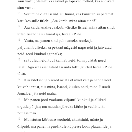
sinu vastu; olematuks saavad ja lõpevad mehed, kes sõdivad
sinu vastu.
13
Sest mina olen Issand, su Jumal, kes kinnitab su paremat
kätt, kes sulle ütleb: „Ära karda, mina aitan sind!”
14
Ära karda, ussike Jaakob, väetike Iisrael, mina aitan sind,
ütleb Issand ja su lunastaja, Iisraeli Püha.
15
Vaata, ma panen sind pahmareeks, uueks ja
paljuhambuliseks: sa peksad mägesid nagu reht ja jahvatad
neid, teed künkad aganaiks;
16
sa tuulad neid, tuul kannab neid, torm puistab need
laiali. Aga sina ise ilutsed Issanda tõttu, kiitled Iisraeli Püha
tõttu.
17
Kui viletsad ja vaesed asjata otsivad vett ja nende keel
kuivab janust, siis mina, Issand, kuulen neid, mina, Iisraeli
Jumal, ei jäta neid maha.
18
Ma panen jõed voolama viljatuil künkail ja allikad
orgude põhjas; ma muudan järveks kõrbe ja veelätteiks
põuase maa.
19
Ma istutan kõrbesse seedreid, akaatsiaid, mürte ja
õlipuid; ma panen lagendikule küpresse koos plataanide ja