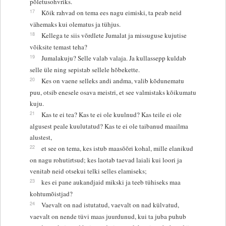
põletusohvriks.
17
Kõik rahvad on tema ees nagu eimiski, ta peab neid
vähemaks kui olematus ja tühjus.
18
Kellega te siis võrdlete Jumalat ja missuguse kujutise
võiksite temast teha?
19
Jumalakuju? Selle valab valaja. Ja kullassepp kuldab
selle üle ning sepistab sellele hõbekette.
20
Kes on vaene selleks andi andma, valib kõdunematu
puu, otsib enesele osava meistri, et see valmistaks kõikumatu
kuju.
21
Kas te ei tea? Kas te ei ole kuulnud? Kas teile ei ole
algusest peale kuulutatud? Kas te ei ole taibanud maailma
alustest,
22
et see on tema, kes istub maasõõri kohal, mille elanikud
on nagu rohutirtsud; kes laotab taevad laiali kui loori ja
venitab neid otsekui telki selles elamiseks;
23
kes ei pane aukandjaid mikski ja teeb tühiseks maa
kohtumõistjad?
24
Vaevalt on nad istutatud, vaevalt on nad külvatud,
vaevalt on nende tüvi maas juurdunud, kui ta juba puhub