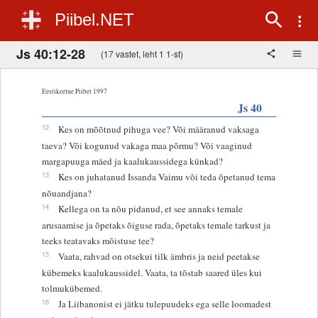
Piibel.NET
Js 40:12-28
(17 vastet, leht 1 1-st)
Eestikeelne Piibel 1997
Js 40
12
Kes on mõõtnud pihuga vee? Või määranud vaksaga
taeva? Või kogunud vakaga maa põrmu? Või vaaginud
margapuuga mäed ja kaalukaussidega künkad?
13
Kes on juhatanud Issanda Vaimu või teda õpetanud tema
nõuandjana?
14
Kellega on ta nõu pidanud, et see annaks temale
arusaamise ja õpetaks õiguse rada, õpetaks temale tarkust ja
teeks teatavaks mõistuse tee?
15
Vaata, rahvad on otsekui tilk ämbris ja neid peetakse
kübemeks kaalukaussidel. Vaata, ta tõstab saared üles kui
tolmukübemed.
16
Ja Liibanonist ei jätku tulepuudeks ega selle loomadest