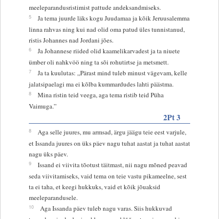
meeleparandusristimist pattude andeksandmiseks.
5
Ja tema juurde läks kogu Juudamaa ja kõik Jeruusalemma
linna rahvas ning kui nad olid oma patud üles tunnistanud,
ristis Johannes nad Jordani jões.
6
Ja Johannese riided olid kaamelikarvadest ja ta niuete
ümber oli nahkvöö ning ta sõi rohutirtse ja metsmett.
7
Ja ta kuulutas: „Pärast mind tuleb minust vägevam, kelle
jalatsipaelagi ma ei kõlba kummardudes lahti päästma.
8
Mina ristin teid veega, aga tema ristib teid Püha
Vaimuga.”
2Pt 3
8
Aga selle juures, mu armsad, ärgu jäägu teie eest varjule,
et Issanda juures on üks päev nagu tuhat aastat ja tuhat aastat
nagu üks päev.
9
Issand ei viivita tõotust täitmast, nii nagu mõned peavad
seda viivitamiseks, vaid tema on teie vastu pikameelne, sest
ta ei taha, et keegi hukkuks, vaid et kõik jõuaksid
meeleparandusele.
10
Aga Issanda päev tuleb nagu varas. Siis hukkuvad