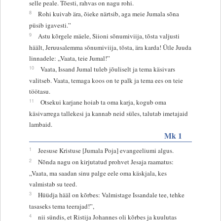
selle peale. Tõesti, rahvas on nagu rohi.
8
Rohi kuivab ära, õieke närtsib, aga meie Jumala sõna
püsib igavesti.”
9
Astu kõrgele mäele, Siioni sõnumiviija, tõsta valjusti
häält, Jeruusalemma sõnumiviija, tõsta, ära karda! Ütle Juuda
linnadele: „Vaata, teie Jumal!”
10
Vaata, Issand Jumal tuleb jõuliselt ja tema käsivars
valitseb. Vaata, temaga koos on te palk ja tema ees on teie
töötasu.
11
Otsekui karjane hoiab ta oma karja, kogub oma
käsivarrega tallekesi ja kannab neid süles, talutab imetajaid
lambaid.
Mk 1
1
Jeesuse Kristuse [Jumala Poja] evangeeliumi algus.
2
Nõnda nagu on kirjutatud prohvet Jesaja raamatus:
„Vaata, ma saadan sinu palge eele oma käskjala, kes
valmistab su teed.
3
Hüüdja hääl on kõrbes: Valmistage Issandale tee, tehke
tasaseks tema teerajad!”,
4
nii sündis, et Ristija Johannes oli kõrbes ja kuulutas