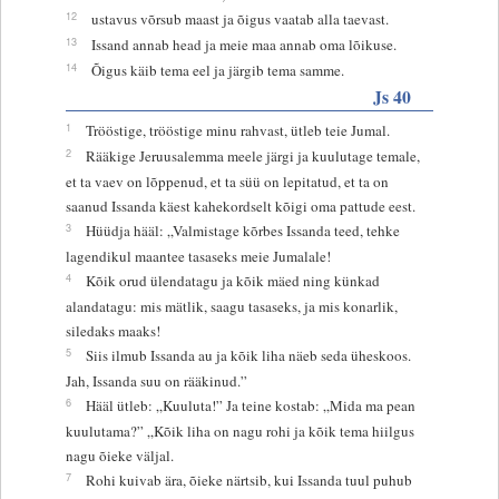
12
ustavus võrsub maast ja õigus vaatab alla taevast.
13
Issand annab head ja meie maa annab oma lõikuse.
14
Õigus käib tema eel ja järgib tema samme.
Js 40
1
Trööstige, trööstige minu rahvast, ütleb teie Jumal.
2
Rääkige Jeruusalemma meele järgi ja kuulutage temale,
et ta vaev on lõppenud, et ta süü on lepitatud, et ta on
saanud Issanda käest kahekordselt kõigi oma pattude eest.
3
Hüüdja hääl: „Valmistage kõrbes Issanda teed, tehke
lagendikul maantee tasaseks meie Jumalale!
4
Kõik orud ülendatagu ja kõik mäed ning künkad
alandatagu: mis mätlik, saagu tasaseks, ja mis konarlik,
siledaks maaks!
5
Siis ilmub Issanda au ja kõik liha näeb seda üheskoos.
Jah, Issanda suu on rääkinud.”
6
Hääl ütleb: „Kuuluta!” Ja teine kostab: „Mida ma pean
kuulutama?” „Kõik liha on nagu rohi ja kõik tema hiilgus
nagu õieke väljal.
7
Rohi kuivab ära, õieke närtsib, kui Issanda tuul puhub