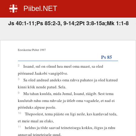
Piibel.NET
Js 40:1-11;Ps 85:2-3, 9-14;2Pt 3:8-15a;Mk 1:1-8
Eestikeelne Piibel 1997
Ps 85
2
Issand, sul on olnud hea meel oma maast, sa oled
pööranud Jaakobi vangipõlve.
3
Sa oled andnud andeks oma rahva pahateo ja oled katnud
kinni kõik nende patud. Sela.
9
Ma tahan kuulda, mida Jumal, Issand, räägib. Sest tema
kuulutab rahu oma rahvale ja ütleb oma vagadele, et nad ei
pöörduks alpuse poole.
10
Tõepoolest, tema pääste on ligi neile, kes kardavad teda,
et meie maal au elaks,
11
heldus ja tõde saavad teineteisega kokku, õigus ja rahu
annavad teineteisele suud,