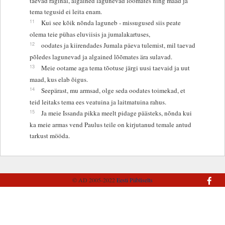
taevad raginal, algained lagunevad lõõmates ning maad ja
tema tegusid ei leita enam.
11
Kui see kõik nõnda laguneb - missugused siis peate
olema teie pühas eluviisis ja jumalakartuses,
12
oodates ja kiirendades Jumala päeva tulemist, mil taevad
põledes lagunevad ja algained lõõmates ära sulavad.
13
Meie ootame aga tema tõotuse järgi uusi taevaid ja uut
maad, kus elab õigus.
14
Seepärast, mu armsad, olge seda oodates toimekad, et
teid leitaks tema ees veatuina ja laitmatuina rahus.
15
Ja meie Issanda pikka meelt pidage päästeks, nõnda kui
ka meie armas vend Paulus teile on kirjutanud temale antud
tarkust mööda.
© AD 2005-2022
Eesti Piibliselts