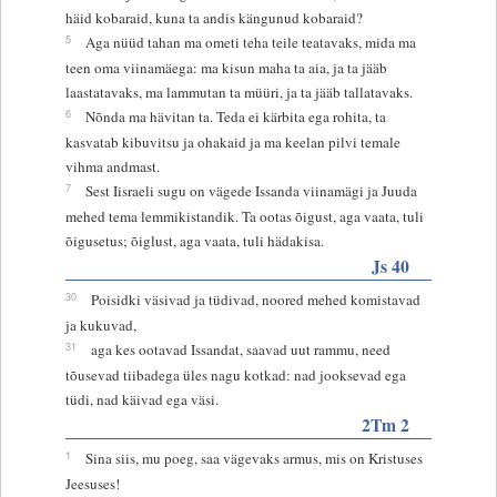
häid kobaraid, kuna ta andis kängunud kobaraid?
5
Aga nüüd tahan ma ometi teha teile teatavaks, mida ma
teen oma viinamäega: ma kisun maha ta aia, ja ta jääb
laastatavaks, ma lammutan ta müüri, ja ta jääb tallatavaks.
6
Nõnda ma hävitan ta. Teda ei kärbita ega rohita, ta
kasvatab kibuvitsu ja ohakaid ja ma keelan pilvi temale
vihma andmast.
7
Sest Iisraeli sugu on vägede Issanda viinamägi ja Juuda
mehed tema lemmikistandik. Ta ootas õigust, aga vaata, tuli
õigusetus; õiglust, aga vaata, tuli hädakisa.
Js 40
30
Poisidki väsivad ja tüdivad, noored mehed komistavad
ja kukuvad,
31
aga kes ootavad Issandat, saavad uut rammu, need
tõusevad tiibadega üles nagu kotkad: nad jooksevad ega
tüdi, nad käivad ega väsi.
2Tm 2
1
Sina siis, mu poeg, saa vägevaks armus, mis on Kristuses
Jeesuses!