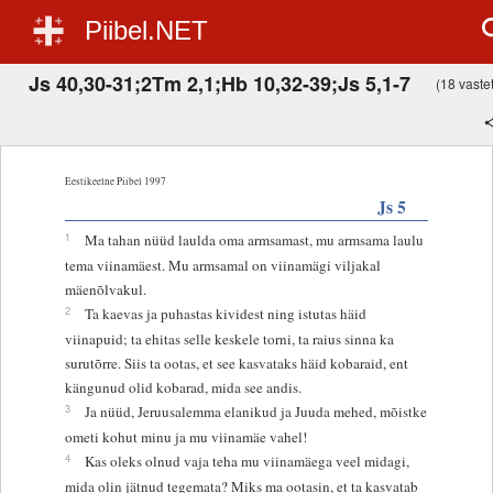
Piibel.NET
Js 40,30-31;2Tm 2,1;Hb 10,32-39;Js 5,1-7
(18 vastet
Eestikeelne Piibel 1997
Js 5
1
Ma tahan nüüd laulda oma armsamast, mu armsama laulu
tema viinamäest. Mu armsamal on viinamägi viljakal
mäenõlvakul.
2
Ta kaevas ja puhastas kividest ning istutas häid
viinapuid; ta ehitas selle keskele torni, ta raius sinna ka
surutõrre. Siis ta ootas, et see kasvataks häid kobaraid, ent
kängunud olid kobarad, mida see andis.
3
Ja nüüd, Jeruusalemma elanikud ja Juuda mehed, mõistke
ometi kohut minu ja mu viinamäe vahel!
4
Kas oleks olnud vaja teha mu viinamäega veel midagi,
mida olin jätnud tegemata? Miks ma ootasin, et ta kasvatab