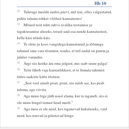
Hb 10
32
Tuletage meelde endisi päevi, mil teie, olles valgustatud,
pidite taluma rohket võitlust kannatustes!
33
Mõned teist tehti rahva avaliku teotamise ja
tagakiusamise aluseks, teised said osa nende kannatustest,
kelle käsi nõnda käis.
34
Te olete ju koos vangidega kannatanud ja rõõmuga
talunud oma vara riisumist, teades, et teil endal on parem ja
jäädav varandus.
35
Ärge siis heitke ära oma julgust, mis saab suure palga!
36
Teile läheb vaja kannatlikkust, et te Jumala tahtmist
täites saaksite kätte tõotuse.
37
„Sest veel ainult pisut, pisut, siis tuleb see, kes peab
tulema, ega viivita.
38
Aga minu õige jääb usust elama, kui ta taganeb, siis ei
ole minu hingel temast head meelt.”
39
Aga meie ei ole need, kes taganevad hukatuseks, vaid
need, kes usuvad ja päästavad hinge.