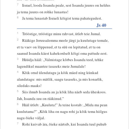
7
Iisrael, looda Issanda peale, sest Issanda juures on heldus
ja tema juures on rohke lunastus!
8
Ja tema lunastab Iisraeli kõigist tema pahategudest.
Js 40
1
Trööstige, trööstige minu rahvast, ütleb teie Jumal.
2
Rääkige Jeruusalemma meele järgi ja kuulutage temale,
et ta vaev on lõppenud, et ta süü on lepitatud, et ta on
saanud Issanda käest kahekordselt kõigi oma pattude eest.
3
Hüüdja hääl: „Valmistage kõrbes Issanda teed, tehke
lagendikul maantee tasaseks meie Jumalale!
4
Kõik orud ülendatagu ja kõik mäed ning künkad
alandatagu: mis mätlik, saagu tasaseks, ja mis konarlik,
siledaks maaks!
5
Siis ilmub Issanda au ja kõik liha näeb seda üheskoos.
Jah, Issanda suu on rääkinud.”
6
Hääl ütleb: „Kuuluta!” Ja teine kostab: „Mida ma pean
kuulutama?” „Kõik liha on nagu rohi ja kõik tema hiilgus
nagu õieke väljal.
7
Rohi kuivab ära, õieke närtsib, kui Issanda tuul puhub