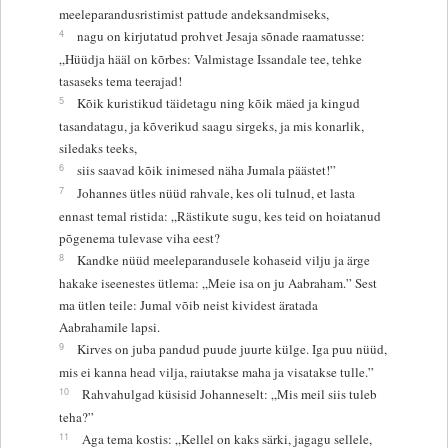
meeleparandusristimist pattude andeksandmiseks,
4
nagu on kirjutatud prohvet Jesaja sõnade raamatusse:
„Hüüdja hääl on kõrbes: Valmistage Issandale tee, tehke
tasaseks tema teerajad!
5
Kõik kuristikud täidetagu ning kõik mäed ja kingud
tasandatagu, ja kõverikud saagu sirgeks, ja mis konarlik,
siledaks teeks,
6
siis saavad kõik inimesed näha Jumala päästet!”
7
Johannes ütles nüüd rahvale, kes oli tulnud, et lasta
ennast temal ristida: „Rästikute sugu, kes teid on hoiatanud
põgenema tulevase viha eest?
8
Kandke nüüd meeleparandusele kohaseid vilju ja ärge
hakake iseenestes ütlema: „Meie isa on ju Aabraham.” Sest
ma ütlen teile: Jumal võib neist kividest äratada
Aabrahamile lapsi.
9
Kirves on juba pandud puude juurte külge. Iga puu nüüd,
mis ei kanna head vilja, raiutakse maha ja visatakse tulle.”
10
Rahvahulgad küsisid Johanneselt: „Mis meil siis tuleb
teha?”
11
Aga tema kostis: „Kellel on kaks särki, jagagu sellele,