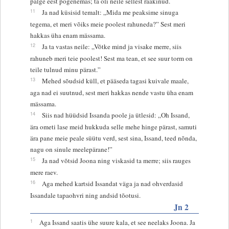
palge eest põgenemas; ta oli neile sellest rääkinud.
11
Ja nad küsisid temalt: „Mida me peaksime sinuga
tegema, et meri võiks meie poolest rahuneda?” Sest meri
hakkas üha enam mässama.
12
Ja ta vastas neile: „Võtke mind ja visake merre, siis
rahuneb meri teie poolest! Sest ma tean, et see suur torm on
teile tulnud minu pärast.”
13
Mehed sõudsid küll, et pääseda tagasi kuivale maale,
aga nad ei suutnud, sest meri hakkas nende vastu üha enam
mässama.
14
Siis nad hüüdsid Issanda poole ja ütlesid: „Oh Issand,
ära ometi lase meid hukkuda selle mehe hinge pärast, samuti
ära pane meie peale süütu verd, sest sina, Issand, teed nõnda,
nagu on sinule meelepärane!”
15
Ja nad võtsid Joona ning viskasid ta merre; siis rauges
mere raev.
16
Aga mehed kartsid Issandat väga ja nad ohverdasid
Issandale tapaohvri ning andsid tõotusi.
Jn 2
1
Aga Issand saatis ühe suure kala, et see neelaks Joona. Ja