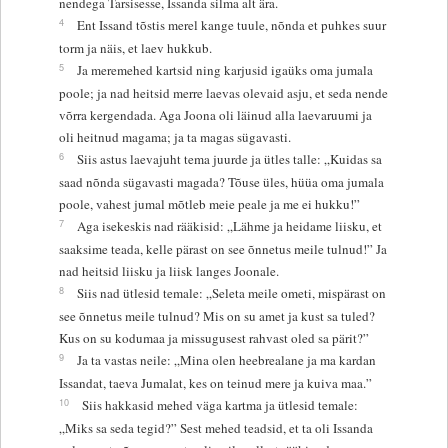
nendega Tarsisesse, Issanda silma alt ära.
4
Ent Issand tõstis merel kange tuule, nõnda et puhkes suur
torm ja näis, et laev hukkub.
5
Ja meremehed kartsid ning karjusid igaüks oma jumala
poole; ja nad heitsid merre laevas olevaid asju, et seda nende
võrra kergendada. Aga Joona oli läinud alla laevaruumi ja
oli heitnud magama; ja ta magas sügavasti.
6
Siis astus laevajuht tema juurde ja ütles talle: „Kuidas sa
saad nõnda sügavasti magada? Tõuse üles, hüüa oma jumala
poole, vahest jumal mõtleb meie peale ja me ei hukku!”
7
Aga isekeskis nad rääkisid: „Lähme ja heidame liisku, et
saaksime teada, kelle pärast on see õnnetus meile tulnud!” Ja
nad heitsid liisku ja liisk langes Joonale.
8
Siis nad ütlesid temale: „Seleta meile ometi, mispärast on
see õnnetus meile tulnud? Mis on su amet ja kust sa tuled?
Kus on su kodumaa ja missugusest rahvast oled sa pärit?”
9
Ja ta vastas neile: „Mina olen heebrealane ja ma kardan
Issandat, taeva Jumalat, kes on teinud mere ja kuiva maa.”
10
Siis hakkasid mehed väga kartma ja ütlesid temale:
„Miks sa seda tegid?” Sest mehed teadsid, et ta oli Issanda