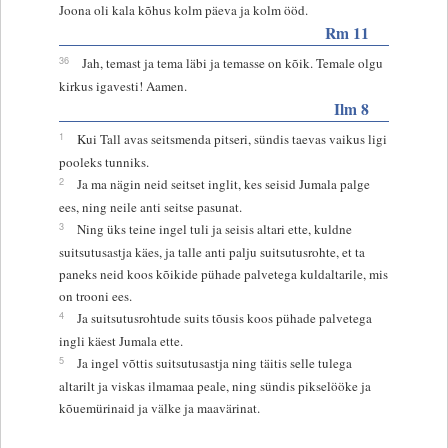
Joona oli kala kõhus kolm päeva ja kolm ööd.
Rm 11
36
Jah, temast ja tema läbi ja temasse on kõik. Temale olgu
kirkus igavesti! Aamen.
Ilm 8
1
Kui Tall avas seitsmenda pitseri, sündis taevas vaikus ligi
pooleks tunniks.
2
Ja ma nägin neid seitset inglit, kes seisid Jumala palge
ees, ning neile anti seitse pasunat.
3
Ning üks teine ingel tuli ja seisis altari ette, kuldne
suitsutusastja käes, ja talle anti palju suitsutusrohte, et ta
paneks neid koos kõikide pühade palvetega kuldaltarile, mis
on trooni ees.
4
Ja suitsutusrohtude suits tõusis koos pühade palvetega
ingli käest Jumala ette.
5
Ja ingel võttis suitsutusastja ning täitis selle tulega
altarilt ja viskas ilmamaa peale, ning sündis pikselööke ja
kõuemürinaid ja välke ja maavärinat.