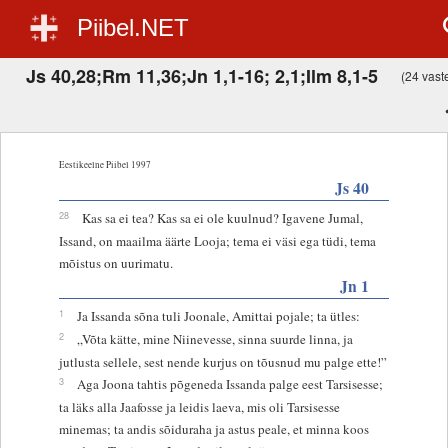
Piibel.NET
Js 40,28;Rm 11,36;Jn 1,1-16; 2,1;Ilm 8,1-5
(24 vaste
Eestikeelne Piibel 1997
Js 40
28
Kas sa ei tea? Kas sa ei ole kuulnud? Igavene Jumal,
Issand, on maailma äärte Looja; tema ei väsi ega tüdi, tema
mõistus on uurimatu.
Jn 1
1
Ja Issanda sõna tuli Joonale, Amittai pojale; ta ütles:
2
„Võta kätte, mine Niinevesse, sinna suurde linna, ja
jutlusta sellele, sest nende kurjus on tõusnud mu palge ette!”
3
Aga Joona tahtis põgeneda Issanda palge eest Tarsisesse;
ta läks alla Jaafosse ja leidis laeva, mis oli Tarsisesse
minemas; ta andis sõiduraha ja astus peale, et minna koos