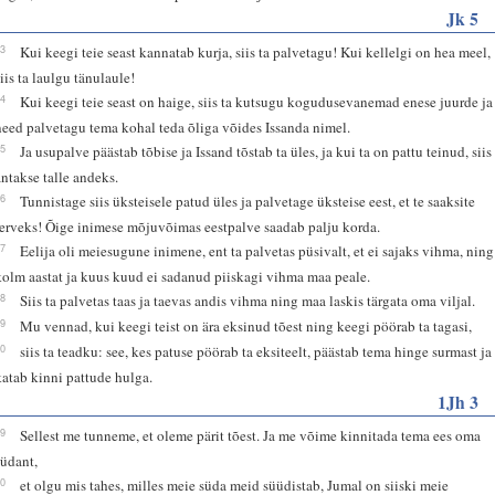
Jk 5
13
Kui keegi teie seast kannatab kurja, siis ta palvetagu! Kui kellelgi on hea meel,
siis ta laulgu tänulaule!
14
Kui keegi teie seast on haige, siis ta kutsugu kogudusevanemad enese juurde ja
need palvetagu tema kohal teda õliga võides Issanda nimel.
15
Ja usupalve päästab tõbise ja Issand tõstab ta üles, ja kui ta on pattu teinud, siis
antakse talle andeks.
16
Tunnistage siis üksteisele patud üles ja palvetage üksteise eest, et te saaksite
terveks! Õige inimese mõjuvõimas eestpalve saadab palju korda.
17
Eelija oli meiesugune inimene, ent ta palvetas püsivalt, et ei sajaks vihma, ning
kolm aastat ja kuus kuud ei sadanud piiskagi vihma maa peale.
18
Siis ta palvetas taas ja taevas andis vihma ning maa laskis tärgata oma viljal.
19
Mu vennad, kui keegi teist on ära eksinud tõest ning keegi pöörab ta tagasi,
20
siis ta teadku: see, kes patuse pöörab ta eksiteelt, päästab tema hinge surmast ja
katab kinni pattude hulga.
1Jh 3
19
Sellest me tunneme, et oleme pärit tõest. Ja me võime kinnitada tema ees oma
südant,
20
et olgu mis tahes, milles meie süda meid süüdistab, Jumal on siiski meie