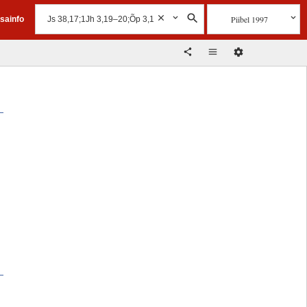
Piibel 1997
isainfo