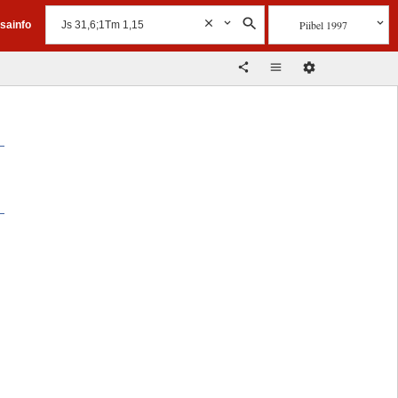
Piibel 1997
isainfo