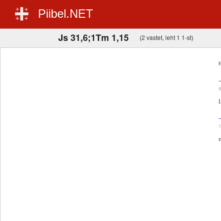
Piibel.NET
Js 31,6;1Tm 1,15
(2 vastet, leht 1 1-st)
E