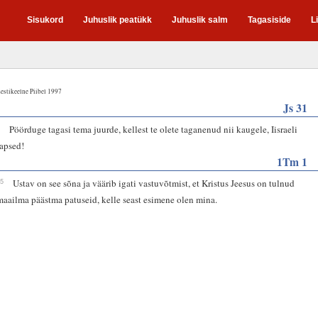
Sisukord
Juhuslik peatükk
Juhuslik salm
Tagasiside
L
estikeelne Piibel 1997
Js 31
6
Pöörduge tagasi tema juurde, kellest te olete taganenud nii kaugele, Iisraeli
lapsed!
1Tm 1
15
Ustav on see sõna ja väärib igati vastuvõtmist, et Kristus Jeesus on tulnud
maailma päästma patuseid, kelle seast esimene olen mina.