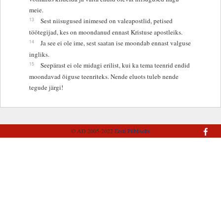
meie.
13
Sest niisugused inimesed on valeapostlid, petised
töötegijad, kes on moondanud ennast Kristuse apostleiks.
14
Ja see ei ole ime, sest saatan ise moondab ennast valguse
ingliks.
15
Seepärast ei ole midagi erilist, kui ka tema teenrid endid
moondavad õiguse teenriteks. Nende eluots tuleb nende
tegude järgi!
© AD 2005-2022
Eesti Piibliselts