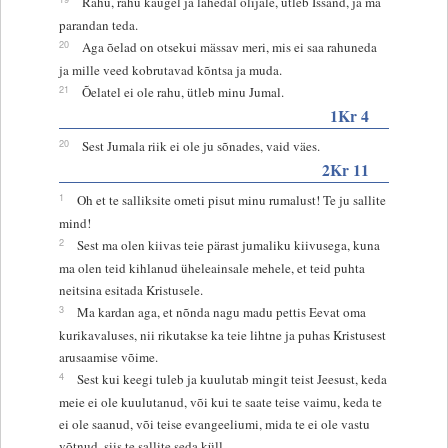
Rahu, rahu kaugel ja lähedal olijale, ütleb Issand, ja ma
parandan teda.
20
Aga õelad on otsekui mässav meri, mis ei saa rahuneda
ja mille veed kobrutavad kõntsa ja muda.
21
Õelatel ei ole rahu, ütleb minu Jumal.
1Kr 4
20
Sest Jumala riik ei ole ju sõnades, vaid väes.
2Kr 11
1
Oh et te salliksite ometi pisut minu rumalust! Te ju sallite
mind!
2
Sest ma olen kiivas teie pärast jumaliku kiivusega, kuna
ma olen teid kihlanud üheleainsale mehele, et teid puhta
neitsina esitada Kristusele.
3
Ma kardan aga, et nõnda nagu madu pettis Eevat oma
kurikavaluses, nii rikutakse ka teie lihtne ja puhas Kristusest
arusaamise võime.
4
Sest kui keegi tuleb ja kuulutab mingit teist Jeesust, keda
meie ei ole kuulutanud, või kui te saate teise vaimu, keda te
ei ole saanud, või teise evangeeliumi, mida te ei ole vastu
võtnud, siis te sallite seda küll.