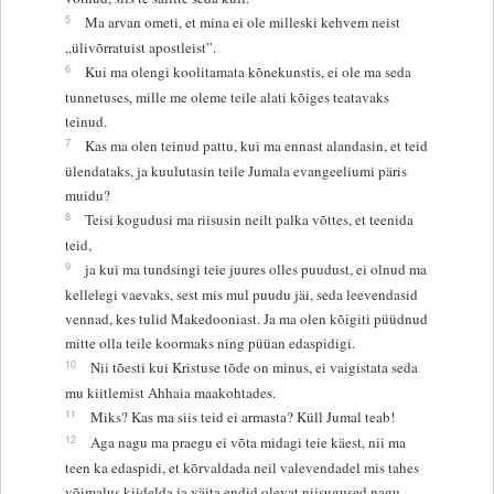
5
Ma arvan ometi, et mina ei ole milleski kehvem neist
„ülivõrratuist apostleist”.
6
Kui ma olengi koolitamata kõnekunstis, ei ole ma seda
tunnetuses, mille me oleme teile alati kõiges teatavaks
teinud.
7
Kas ma olen teinud pattu, kui ma ennast alandasin, et teid
ülendataks, ja kuulutasin teile Jumala evangeeliumi päris
muidu?
8
Teisi kogudusi ma riisusin neilt palka võttes, et teenida
teid,
9
ja kui ma tundsingi teie juures olles puudust, ei olnud ma
kellelegi vaevaks, sest mis mul puudu jäi, seda leevendasid
vennad, kes tulid Makedooniast. Ja ma olen kõigiti püüdnud
mitte olla teile koormaks ning püüan edaspidigi.
10
Nii tõesti kui Kristuse tõde on minus, ei vaigistata seda
mu kiitlemist Ahhaia maakohtades.
11
Miks? Kas ma siis teid ei armasta? Küll Jumal teab!
12
Aga nagu ma praegu ei võta midagi teie käest, nii ma
teen ka edaspidi, et kõrvaldada neil valevendadel mis tahes
võimalus kiidelda ja väita endid olevat niisugused nagu