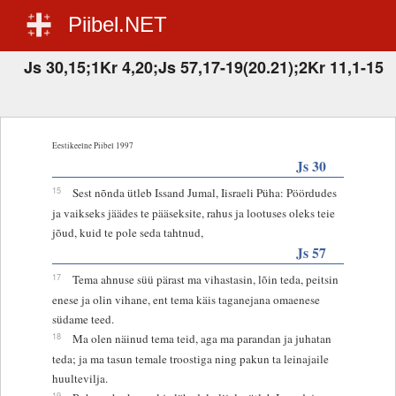
Piibel.NET
Js 30,15;1Kr 4,20;Js 57,17-19(20.21);2Kr 11,1-15
Eestikeelne Piibel 1997
Js 30
15
Sest nõnda ütleb Issand Jumal, Iisraeli Püha: Pöördudes
ja vaikseks jäädes te pääseksite, rahus ja lootuses oleks teie
jõud, kuid te pole seda tahtnud,
Js 57
17
Tema ahnuse süü pärast ma vihastasin, lõin teda, peitsin
enese ja olin vihane, ent tema käis taganejana omaenese
südame teed.
18
Ma olen näinud tema teid, aga ma parandan ja juhatan
teda; ja ma tasun temale troostiga ning pakun ta leinajaile
huultevilja.
19