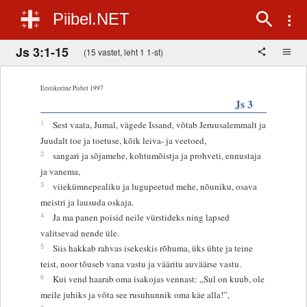
Piibel.NET
Js 3:1-15
(15 vastet, leht 1 1-st)
Eestikeelne Piibel 1997
Js 3
1
Sest vaata, Jumal, vägede Issand, võtab Jeruusalemmalt ja
Juudalt toe ja toetuse, kõik leiva- ja veetoed,
2
sangari ja sõjamehe, kohtumõistja ja prohveti, ennustaja
ja vanema,
3
viiekümnepealiku ja lugupeetud mehe, nõuniku, osava
meistri ja lausuda oskaja.
4
Ja ma panen poisid neile vürstideks ning lapsed
valitsevad nende üle.
5
Siis hakkab rahvas isekeskis rõhuma, üks ühte ja teine
teist, noor tõuseb vana vastu ja vääritu auväärse vastu.
6
Kui vend haarab oma isakojas vennast: „Sul on kuub, ole
meile juhiks ja võta see rusuhunnik oma käe alla!”,