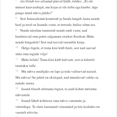
7
siis tõstab too selsamal päeval häält, öeldes: „Ei ole
minust haavasidujat, mu kojas ei ole leiba ega kuube: ärge
pange mind rahva juhiks!”
8
Sest Jeruusalemm komistab ja Juuda langeb, kuna nende
keel ja teod on Issanda vastu, et trotsida Aulise silme ees.
9
Nende näoilme tunnistab nende endi vastu, nad
kuulutavad oma pattu salgamata otsekui Soodom. Häda
nende hingedele! Sest nad teevad iseendile kurja.
10
Öelge õigele, et tema käsi käib hästi, sest nad saavad
süüa oma tegude vilja!
11
Häda õelale! Tema käsi käib halvasti, sest ta kätetöö
tasutakse talle.
12
Mu rahva sundijaks on laps ja teda valitsevad naised.
Mu rahvas! Su juhid on eksitajad, nad muudavad valeks su
radade suuna.
13
Issand tõuseb nõutama õigust, ta asub kohut mõistma
rahvastele.
14
Issand läheb kohtusse oma rahva vanemate ja
vürstidega: Te olete laastanud viinamäed ja teie kodades on
vaestelt röövitu.