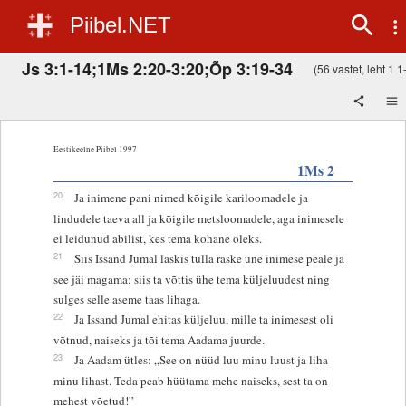
Piibel.NET
Js 3:1-14;1Ms 2:20-3:20;Õp 3:19-34
(56 vastet, leht 1 1-
Eestikeelne Piibel 1997
1Ms 2
20
Ja inimene pani nimed kõigile kariloomadele ja
lindudele taeva all ja kõigile metsloomadele, aga inimesele
ei leidunud abilist, kes tema kohane oleks.
21
Siis Issand Jumal laskis tulla raske une inimese peale ja
see jäi magama; siis ta võttis ühe tema küljeluudest ning
sulges selle aseme taas lihaga.
22
Ja Issand Jumal ehitas küljeluu, mille ta inimesest oli
võtnud, naiseks ja tõi tema Aadama juurde.
23
Ja Aadam ütles: „See on nüüd luu minu luust ja liha
minu lihast. Teda peab hüütama mehe naiseks, sest ta on
mehest võetud!”