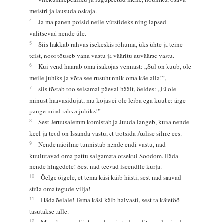
meistri ja lausuda oskaja.
4
Ja ma panen poisid neile vürstideks ning lapsed
valitsevad nende üle.
5
Siis hakkab rahvas isekeskis rõhuma, üks ühte ja teine
teist, noor tõuseb vana vastu ja vääritu auväärse vastu.
6
Kui vend haarab oma isakojas vennast: „Sul on kuub, ole
meile juhiks ja võta see rusuhunnik oma käe alla!”,
7
siis tõstab too selsamal päeval häält, öeldes: „Ei ole
minust haavasidujat, mu kojas ei ole leiba ega kuube: ärge
pange mind rahva juhiks!”
8
Sest Jeruusalemm komistab ja Juuda langeb, kuna nende
keel ja teod on Issanda vastu, et trotsida Aulise silme ees.
9
Nende näoilme tunnistab nende endi vastu, nad
kuulutavad oma pattu salgamata otsekui Soodom. Häda
nende hingedele! Sest nad teevad iseendile kurja.
10
Öelge õigele, et tema käsi käib hästi, sest nad saavad
süüa oma tegude vilja!
11
Häda õelale! Tema käsi käib halvasti, sest ta kätetöö
tasutakse talle.
12
Mu rahva sundijaks on laps ja teda valitsevad naised.