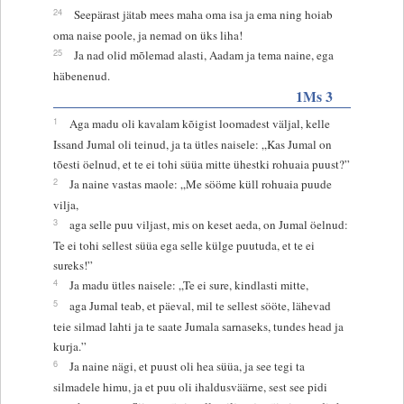
24
Seepärast jätab mees maha oma isa ja ema ning hoiab
oma naise poole, ja nemad on üks liha!
25
Ja nad olid mõlemad alasti, Aadam ja tema naine, ega
häbenenud.
1Ms 3
1
Aga madu oli kavalam kõigist loomadest väljal, kelle
Issand Jumal oli teinud, ja ta ütles naisele: „Kas Jumal on
tõesti öelnud, et te ei tohi süüa mitte ühestki rohuaia puust?”
2
Ja naine vastas maole: „Me sööme küll rohuaia puude
vilja,
3
aga selle puu viljast, mis on keset aeda, on Jumal öelnud:
Te ei tohi sellest süüa ega selle külge puutuda, et te ei
sureks!”
4
Ja madu ütles naisele: „Te ei sure, kindlasti mitte,
5
aga Jumal teab, et päeval, mil te sellest sööte, lähevad
teie silmad lahti ja te saate Jumala sarnaseks, tundes head ja
kurja.”
6
Ja naine nägi, et puust oli hea süüa, ja see tegi ta
silmadele himu, ja et puu oli ihaldusväärne, sest see pidi