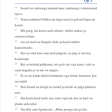
Õp 3
19
Issand on tarkusega rajanud maa, arukusega valmistanud
taeva.
20
Tema teadmisel lõhkevad sügavused ja pilved tilguvad
kastet.
21
Mu poeg, ära kaota neid silmist: säilita arukus ja
otsustusvõime,
22
siis on need su hingele eluks ja kaela ümber
kaunistuseks.
23
Siis sa võid käia oma teed julgesti, su jalg ei tarvitse
komistada.
24
Kui sa heidad puhkama, siis pole sul vaja karta, vaid sa
saad magada ja su uni on magus.
25
Ei sa siis karda äkilist hirmutust ega õelate õnnetust, kui
see tuleb.
26
Sest Issand on kõigil su teedel ja hoiab su jalga püünise
eest.
27
Ära keela head neile, kes seda vajavad, kui su käel on
jõudu seda teha!
28
Ära ütle oma ligimesele: „Mine praegu ära ja tule