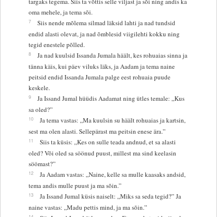
targaks tegema. Siis ta võttis selle viljast ja sõi ning andis ka
oma mehele, ja tema sõi.
7
Siis nende mõlema silmad läksid lahti ja nad tundsid
endid alasti olevat, ja nad õmblesid viigilehti kokku ning
tegid enestele põlled.
8
Ja nad kuulsid Issanda Jumala häält, kes rohuaias sinna ja
tänna käis, kui päev viluks läks, ja Aadam ja tema naine
peitsid endid Issanda Jumala palge eest rohuaia puude
keskele.
9
Ja Issand Jumal hüüdis Aadamat ning ütles temale: „Kus
sa oled?”
10
Ja tema vastas: „Ma kuulsin su häält rohuaias ja kartsin,
sest ma olen alasti. Sellepärast ma peitsin enese ära.”
11
Siis ta küsis: „Kes on sulle teada andnud, et sa alasti
oled? Või oled sa söönud puust, millest ma sind keelasin
söömast?”
12
Ja Aadam vastas: „Naine, kelle sa mulle kaasaks andsid,
tema andis mulle puust ja ma sõin.”
13
Ja Issand Jumal küsis naiselt: „Miks sa seda tegid?” Ja
naine vastas: „Madu pettis mind, ja ma sõin.”
14