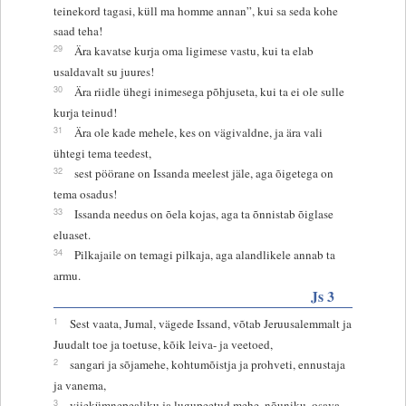
teinekord tagasi, küll ma homme annan”, kui sa seda kohe
saad teha!
29
Ära kavatse kurja oma ligimese vastu, kui ta elab
usaldavalt su juures!
30
Ära riidle ühegi inimesega põhjuseta, kui ta ei ole sulle
kurja teinud!
31
Ära ole kade mehele, kes on vägivaldne, ja ära vali
ühtegi tema teedest,
32
sest pöörane on Issanda meelest jäle, aga õigetega on
tema osadus!
33
Issanda needus on õela kojas, aga ta õnnistab õiglase
eluaset.
34
Pilkajaile on temagi pilkaja, aga alandlikele annab ta
armu.
Js 3
1
Sest vaata, Jumal, vägede Issand, võtab Jeruusalemmalt ja
Juudalt toe ja toetuse, kõik leiva- ja veetoed,
2
sangari ja sõjamehe, kohtumõistja ja prohveti, ennustaja
ja vanema,
3
viiekümnepealiku ja lugupeetud mehe, nõuniku, osava