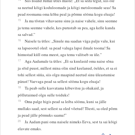
Siis Issand Jumal ütles maole: „Et sa seda tegid, siis ole
sa neetud kõigi koduloomade ja kõigi metsloomade seas! Sa
pead roomama oma kõhu peal ja põrmu sööma kogu eluaja!
15
Ja ma tõstan vihavaenu sinu ja naise vahele, sinu seemne
ja tema seemne vahele, kes purustab su pea, aga kelle kanda
sa salvad.”
16
Naisele ta ütles: „Sinule ma saadan väga palju valu, kui
sa lapseootel oled: sa pead valuga lapsi ilmale tooma! Sa
himustad küll oma meest, aga tema valitseb su üle.”
17
Aga Aadamale ta ütles: „Et sa kuulasid oma naise sõna
ja sõid puust, millest mina olin sind keelanud, öeldes, et sa ei
tohi sellest süüa, siis olgu maapind neetud sinu üleastumise
pärast! Vaevaga pead sa sellest sööma kogu eluaja!
18
Ta peab sulle kasvatama kibuvitsu ja ohakaid, ja
põllutaimed olgu sulle toiduks!
19
Oma palge higis pead sa leiba sööma, kuni sa jälle
mullaks saad, sest sellest sa oled võetud! Tõesti, sa oled põrm
ja pead jälle põrmuks saama!”
20
Ja Aadam pani oma naisele nimeks Eeva, sest ta sai kõigi
elavate emaks.