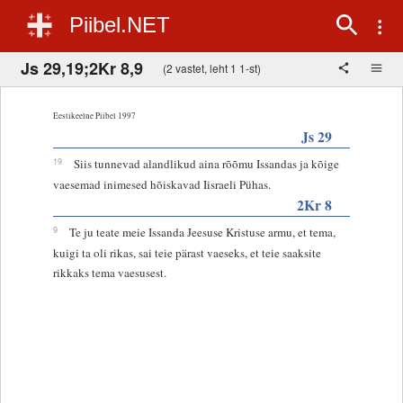
Piibel.NET
Js 29,19;2Kr 8,9
(2 vastet, leht 1 1-st)
Eestikeelne Piibel 1997
Js 29
19
Siis tunnevad alandlikud aina rõõmu Issandas ja kõige
vaesemad inimesed hõiskavad Iisraeli Pühas.
2Kr 8
9
Te ju teate meie Issanda Jeesuse Kristuse armu, et tema,
kuigi ta oli rikas, sai teie pärast vaeseks, et teie saaksite
rikkaks tema vaesusest.