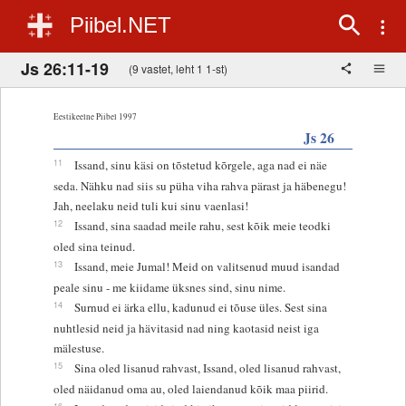
Piibel.NET
Js 26:11-19
(9 vastet, leht 1 1-st)
Eestikeelne Piibel 1997
Js 26
11
Issand, sinu käsi on tõstetud kõrgele, aga nad ei näe
seda. Nähku nad siis su püha viha rahva pärast ja häbenegu!
Jah, neelaku neid tuli kui sinu vaenlasi!
12
Issand, sina saadad meile rahu, sest kõik meie teodki
oled sina teinud.
13
Issand, meie Jumal! Meid on valitsenud muud isandad
peale sinu - me kiidame üksnes sind, sinu nime.
14
Surnud ei ärka ellu, kadunud ei tõuse üles. Sest sina
nuhtlesid neid ja hävitasid nad ning kaotasid neist iga
mälestuse.
15
Sina oled lisanud rahvast, Issand, oled lisanud rahvast,
oled näidanud oma au, oled laiendanud kõik maa piirid.
16