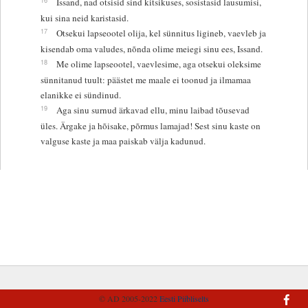
Issand, nad otsisid sind kitsikuses, sosistasid lausumisi,
kui sina neid karistasid.
17
Otsekui lapseootel olija, kel sünnitus ligineb, vaevleb ja
kisendab oma valudes, nõnda olime meiegi sinu ees, Issand.
18
Me olime lapseootel, vaevlesime, aga otsekui oleksime
sünnitanud tuult: päästet me maale ei toonud ja ilmamaa
elanikke ei sündinud.
19
Aga sinu surnud ärkavad ellu, minu laibad tõusevad
üles. Ärgake ja hõisake, põrmus lamajad! Sest sinu kaste on
valguse kaste ja maa paiskab välja kadunud.
© AD 2005-2022
Eesti Piibliselts