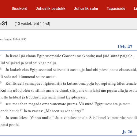
Sisukord
Juhuslik peatükk
Juhuslik salm
Tagasiside
L
-31
(13 vastet, leht 1 1-st)
estikeelne Piibel 1997
1Ms 47
27
Ja Iisrael jäi elama Egiptusemaale Gooseni maakonda; nad jäid sinna paigale,
olid viljakad ja neid sai väga palju.
28
Ja Jaakob elas Egiptusemaal seitseteist aastat, ja Jaakobi päevi, tema eluaastaid
oli sada nelikümmend seitse aastat.
29
Kui Iisraeli surmapäev ligines, siis ta kutsus oma poja Joosepi ning ütles temale
„Kui ma nüüd olen su silmis armu leidnud, siis pane oma käsi mu puusa alla ja osut
mulle heldust ja truudust: ära mata mind Egiptusesse,
30
sest ma tahan magada oma vanemate juures. Vii mind Egiptusest ära ja mata
nende hauda!” Ja ta vastas: „Ma teen su sõna järgi!”
31
Ja tema ütles: „Vannu mulle!” Ja ta vandus temale. Siis Iisrael kummardas vood
peatsi poole.
Js 26