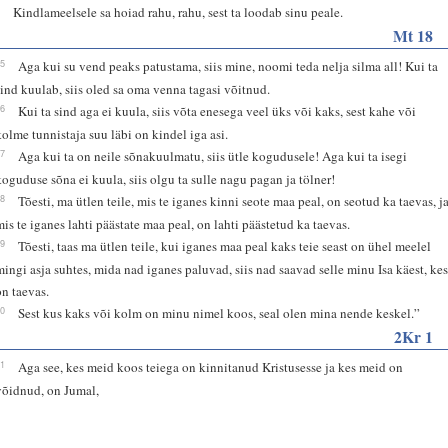
3
Kindlameelsele sa hoiad rahu, rahu, sest ta loodab sinu peale.
Mt 18
15
Aga kui su vend peaks patustama, siis mine, noomi teda nelja silma all! Kui ta
sind kuulab, siis oled sa oma venna tagasi võitnud.
16
Kui ta sind aga ei kuula, siis võta enesega veel üks või kaks, sest kahe või
kolme tunnistaja suu läbi on kindel iga asi.
17
Aga kui ta on neile sõnakuulmatu, siis ütle kogudusele! Aga kui ta isegi
koguduse sõna ei kuula, siis olgu ta sulle nagu pagan ja tölner!
18
Tõesti, ma ütlen teile, mis te iganes kinni seote maa peal, on seotud ka taevas, j
mis te iganes lahti päästate maa peal, on lahti päästetud ka taevas.
19
Tõesti, taas ma ütlen teile, kui iganes maa peal kaks teie seast on ühel meelel
mingi asja suhtes, mida nad iganes paluvad, siis nad saavad selle minu Isa käest, ke
on taevas.
20
Sest kus kaks või kolm on minu nimel koos, seal olen mina nende keskel.”
2Kr 1
21
Aga see, kes meid koos teiega on kinnitanud Kristusesse ja kes meid on
võidnud, on Jumal,