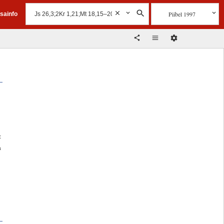
Piibel 1997
isainfo
,
:
a
i