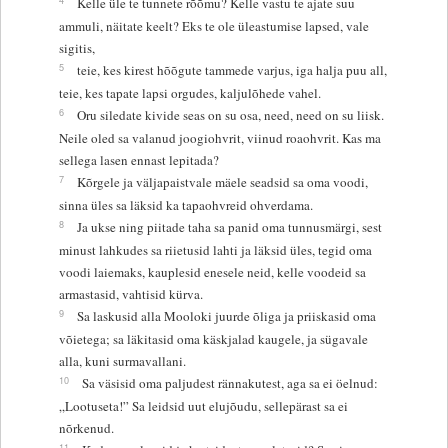
Kelle üle te tunnete rõõmu? Kelle vastu te ajate suu
ammuli, näitate keelt? Eks te ole üleastumise lapsed, vale
sigitis,
5
teie, kes kirest hõõgute tammede varjus, iga halja puu all,
teie, kes tapate lapsi orgudes, kaljulõhede vahel.
6
Oru siledate kivide seas on su osa, need, need on su liisk.
Neile oled sa valanud joogiohvrit, viinud roaohvrit. Kas ma
sellega lasen ennast lepitada?
7
Kõrgele ja väljapaistvale mäele seadsid sa oma voodi,
sinna üles sa läksid ka tapaohvreid ohverdama.
8
Ja ukse ning piitade taha sa panid oma tunnusmärgi, sest
minust lahkudes sa riietusid lahti ja läksid üles, tegid oma
voodi laiemaks, kauplesid enesele neid, kelle voodeid sa
armastasid, vahtisid kürva.
9
Sa laskusid alla Mooloki juurde õliga ja priiskasid oma
võietega; sa läkitasid oma käskjalad kaugele, ja sügavale
alla, kuni surmavallani.
10
Sa väsisid oma paljudest rännakutest, aga sa ei öelnud:
„Lootuseta!” Sa leidsid uut elujõudu, sellepärast sa ei
nõrkenud.
11