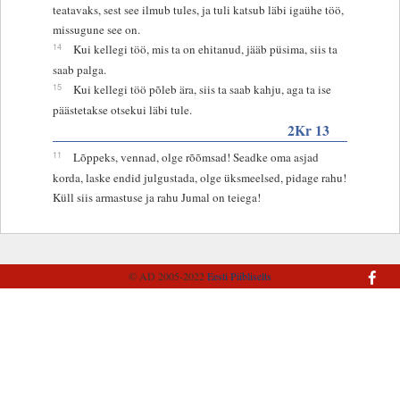
teatavaks, sest see ilmub tules, ja tuli katsub läbi igaühe töö,
missugune see on.
14
Kui kellegi töö, mis ta on ehitanud, jääb püsima, siis ta
saab palga.
15
Kui kellegi töö põleb ära, siis ta saab kahju, aga ta ise
päästetakse otsekui läbi tule.
2Kr 13
11
Lõppeks, vennad, olge rõõmsad! Seadke oma asjad
korda, laske endid julgustada, olge üksmeelsed, pidage rahu!
Küll siis armastuse ja rahu Jumal on teiega!
© AD 2005-2022
Eesti Piibliselts