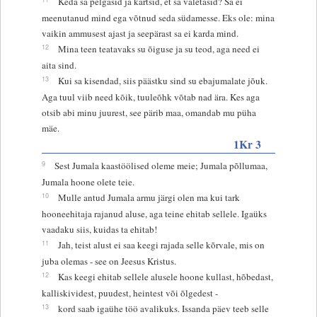
Keda sa pelgasid ja kartsid, et sa valetasid? Sa ei
meenutanud mind ega võtnud seda südamesse. Eks ole: mina
vaikin ammusest ajast ja seepärast sa ei karda mind.
12
Mina teen teatavaks su õiguse ja su teod, aga need ei
aita sind.
13
Kui sa kisendad, siis päästku sind su ebajumalate jõuk.
Aga tuul viib need kõik, tuuleõhk võtab nad ära. Kes aga
otsib abi minu juurest, see pärib maa, omandab mu püha
mäe.
1Kr 3
9
Sest Jumala kaastöölised oleme meie; Jumala põllumaa,
Jumala hoone olete teie.
10
Mulle antud Jumala armu järgi olen ma kui tark
hooneehitaja rajanud aluse, aga teine ehitab sellele. Igaüks
vaadaku siis, kuidas ta ehitab!
11
Jah, teist alust ei saa keegi rajada selle kõrvale, mis on
juba olemas - see on Jeesus Kristus.
12
Kas keegi ehitab sellele alusele hoone kullast, hõbedast,
kalliskividest, puudest, heintest või õlgedest -
13
kord saab igaühe töö avalikuks. Issanda päev teeb selle