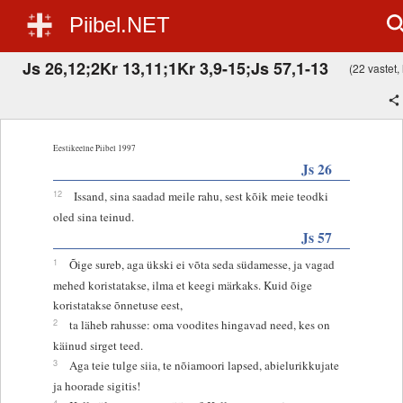
Piibel.NET
Js 26,12;2Kr 13,11;1Kr 3,9-15;Js 57,1-13
(22 vastet, 
Eestikeelne Piibel 1997
Js 26
12
Issand, sina saadad meile rahu, sest kõik meie teodki
oled sina teinud.
Js 57
1
Õige sureb, aga ükski ei võta seda südamesse, ja vagad
mehed koristatakse, ilma et keegi märkaks. Kuid õige
koristatakse õnnetuse eest,
2
ta läheb rahusse: oma voodites hingavad need, kes on
käinud sirget teed.
3
Aga teie tulge siia, te nõiamoori lapsed, abielurikkujate
ja hoorade sigitis!
4