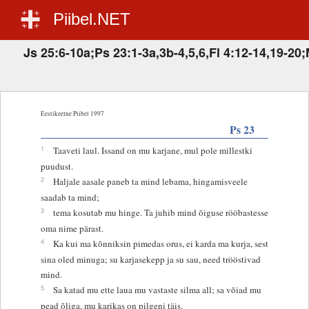
Piibel.NET
Js 25:6-10a;Ps 23:1-3a,3b-4,5,6,Fl 4:12-14,19-20;
Eestikeelne Piibel 1997
Ps 23
1
Taaveti laul. Issand on mu karjane, mul pole millestki
puudust.
2
Haljale aasale paneb ta mind lebama, hingamisveele
saadab ta mind;
3
tema kosutab mu hinge. Ta juhib mind õiguse rööbastesse
oma nime pärast.
4
Ka kui ma kõnniksin pimedas orus, ei karda ma kurja, sest
sina oled minuga; su karjasekepp ja su sau, need trööstivad
mind.
5
Sa katad mu ette laua mu vastaste silma all; sa võiad mu
pead õliga, mu karikas on pilgeni täis.