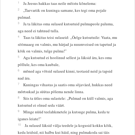
1
Ja Jeesus hakkas taas neile mõistu kõnelema:
2
„Taevariik on kuninga sarnane, kes tegi oma pojale
pulmad.
3
Ja ta läkitas oma sulased kutsutuid pulmapeole paluma,
aga need ei tahtnud tulla.
4
Taas ta läkitas teisi sulaseid: „Öelge kutsutuile: Vaata, mu
söömaaeg on valmis, mu härjad ja nuumveised on tapetud ja
kõik on valmis, tulge pulma!”
5
Aga kutsutud ei hoolinud sellest ja läksid ära, kes oma
põllule, kes oma kaubale,
6
mõned aga võtsid sulased kinni, teotasid neid ja tapsid
nad ära.
7
Kuningas vihastas ja saatis oma sõjaväed, hukkas need
mõrtsukad ja süütas põlema nende linna.
8
Siis ta ütles oma sulastele: „Pulmad on küll valmis, aga
kutsutud ei olnud seda väärt.
9
Minge nüüd teelahkmetele ja kutsuge pulma, keda te
iganes leiate!”
10
Ja sulased läksid välja teedele ja kogusid kokku kõik,
keda leidsid, nii halbu kui häid, ning pulmakoda sai täis