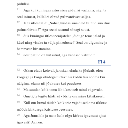
pidulisi.
11
Aga kui kuningas astus sisse pidulisi vaatama, nägi ta
seal inimest, kellel ei olnud pulmarõivast seljas.
12
Ja ta ütles talle: „Sõber, kuidas sina oled tulnud siia ilma
pulmarõivata?” Aga see ei saanud sõnagi suust.
13
Siis kuningas ütles teenijatele: „Siduge tema jalad ja
käed ning visake ta välja pimedusse!” Seal on ulgumine ja
hammaste kiristamine.
14
Sest paljud on kutsutud, aga vähesed valitud.”
Fl 4
12
Oskan elada kehvalt ja oskan elada ka jõukalt, olen
kõigega ja kõigi oludega tuttav: nii kõhtu täis sööma kui
nälgima, elama nii jõukuses kui puuduses.
13
Ma suudan kõik tema läbi, kes teeb mind vägevaks.
14
Ometi, te tegite hästi, et võtsite osa minu kitsikusest.
19
Küll mu Jumal täidab kõik teie vajadused oma rikkust
mööda kirkusega Kristuses Jeesuses.
20
Aga Jumalale ja meie Isale olgu kirkus igavesest ajast
igavesti! Aamen.