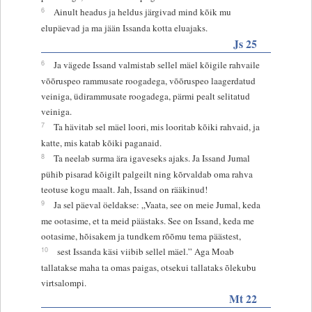
6
Ainult headus ja heldus järgivad mind kõik mu
elupäevad ja ma jään Issanda kotta eluajaks.
Js 25
6
Ja vägede Issand valmistab sellel mäel kõigile rahvaile
võõruspeo rammusate roogadega, võõruspeo laagerdatud
veiniga, üdirammusate roogadega, pärmi pealt selitatud
veiniga.
7
Ta hävitab sel mäel loori, mis looritab kõiki rahvaid, ja
katte, mis katab kõiki paganaid.
8
Ta neelab surma ära igaveseks ajaks. Ja Issand Jumal
pühib pisarad kõigilt palgeilt ning kõrvaldab oma rahva
teotuse kogu maalt. Jah, Issand on rääkinud!
9
Ja sel päeval öeldakse: „Vaata, see on meie Jumal, keda
me ootasime, et ta meid päästaks. See on Issand, keda me
ootasime, hõisakem ja tundkem rõõmu tema päästest,
10
sest Issanda käsi viibib sellel mäel.” Aga Moab
tallatakse maha ta omas paigas, otsekui tallataks õlekubu
virtsalompi.
Mt 22