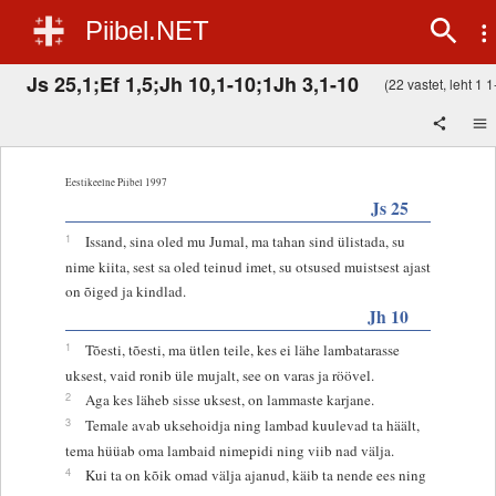
Piibel.NET
Js 25,1;Ef 1,5;Jh 10,1-10;1Jh 3,1-10
(22 vastet, leht 1 1-
Eestikeelne Piibel 1997
Js 25
1
Issand, sina oled mu Jumal, ma tahan sind ülistada, su
nime kiita, sest sa oled teinud imet, su otsused muistsest ajast
on õiged ja kindlad.
Jh 10
1
Tõesti, tõesti, ma ütlen teile, kes ei lähe lambatarasse
uksest, vaid ronib üle mujalt, see on varas ja röövel.
2
Aga kes läheb sisse uksest, on lammaste karjane.
3
Temale avab uksehoidja ning lambad kuulevad ta häält,
tema hüüab oma lambaid nimepidi ning viib nad välja.
4
Kui ta on kõik omad välja ajanud, käib ta nende ees ning