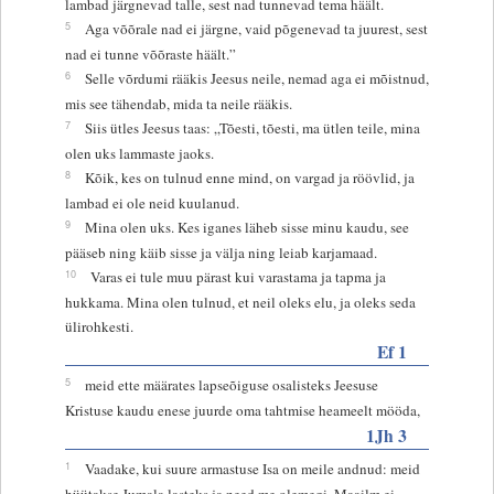
lambad järgnevad talle, sest nad tunnevad tema häält.
5
Aga võõrale nad ei järgne, vaid põgenevad ta juurest, sest
nad ei tunne võõraste häält.”
6
Selle võrdumi rääkis Jeesus neile, nemad aga ei mõistnud,
mis see tähendab, mida ta neile rääkis.
7
Siis ütles Jeesus taas: „Tõesti, tõesti, ma ütlen teile, mina
olen uks lammaste jaoks.
8
Kõik, kes on tulnud enne mind, on vargad ja röövlid, ja
lambad ei ole neid kuulanud.
9
Mina olen uks. Kes iganes läheb sisse minu kaudu, see
pääseb ning käib sisse ja välja ning leiab karjamaad.
10
Varas ei tule muu pärast kui varastama ja tapma ja
hukkama. Mina olen tulnud, et neil oleks elu, ja oleks seda
ülirohkesti.
Ef 1
5
meid ette määrates lapseõiguse osalisteks Jeesuse
Kristuse kaudu enese juurde oma tahtmise heameelt mööda,
1Jh 3
1
Vaadake, kui suure armastuse Isa on meile andnud: meid
hüütakse Jumala lasteks ja need me olemegi. Maailm ei