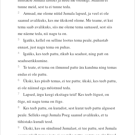
tunne meid, sest ta ei tunne teda.
2
Armsad, me oleme nüüd Jumala lapsed, ja veel ei ole
saanud avalikuks, kes me ükskord oleme. Me teame, et kui
tema saab avalikuks, siis me oleme tema sarnased, sest siis
me näeme teda, nii nagu ta on.
3
Igaüks, kellel on selline lootus tema peale, puhastab
ennast, just nagu tema on puhas.
4
Igaüks, kes teeb pattu, rikub ka seadust, ning patt on
seaduserikkumine.
5
Te teate, et tema on ilmunud patte ära kandma ning temas
endas ei ole pattu.
6
Ükski, kes püsib temas, ei tee pattu; ükski, kes teeb pattu,
ei ole näinud ega mõistnud teda.
7
Lapsed, ärgu keegi eksitagu teid! Kes teeb õigust, on
õige, nii nagu tema on õige.
8
Kes teeb pattu, on kuradist, sest kurat teeb pattu algusest
peale. Selleks ongi Jumala Poeg saanud avalikuks, et ta
tühistaks kuradi teod.
9
Ükski, kes on sündinud Jumalast, ei tee pattu, sest Jumala
seeme püsib temas ja ta ei saa teha pattu, sest ta on sündinud