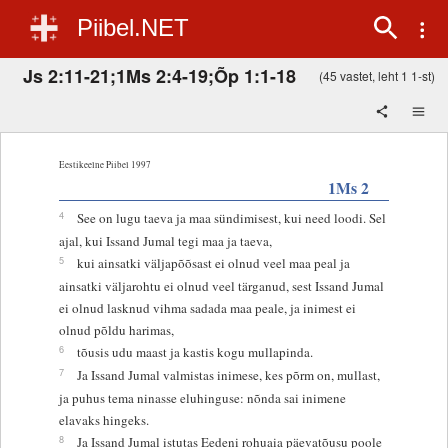
Piibel.NET
Js 2:11-21;1Ms 2:4-19;Õp 1:1-18
(45 vastet, leht 1 1-st)
Eestikeelne Piibel 1997
1Ms 2
4
See on lugu taeva ja maa sündimisest, kui need loodi. Sel
ajal, kui Issand Jumal tegi maa ja taeva,
5
kui ainsatki väljapõõsast ei olnud veel maa peal ja
ainsatki väljarohtu ei olnud veel tärganud, sest Issand Jumal
ei olnud lasknud vihma sadada maa peale, ja inimest ei
olnud põldu harimas,
6
tõusis udu maast ja kastis kogu mullapinda.
7
Ja Issand Jumal valmistas inimese, kes põrm on, mullast,
ja puhus tema ninasse eluhinguse: nõnda sai inimene
elavaks hingeks.
8
Ja Issand Jumal istutas Eedeni rohuaia päevatõusu poole