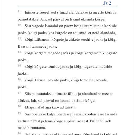
Js 2
11
Inimeste suurelised silmad alandatakse ja meeste kõrkus
painutatakse. Jah, sel päeval on Issand üksinda kõrge.
12
Sest vägede Issandal on päev: kõigi suureliste ja kõrkide
jaoks, kõigi jaoks, kes kõrgele on tõusnud, et neid alandada,
13
kõigi Liibanoni kõrgete ja uhkete seedrite jaoks ja kõigi
Baasani tammede jaoks,
14
kõigi kõrgete mägede jaoks ja kõigi kõrgemate küngaste
jaoks,
15
kõigi kõrgete tornide jaoks ja kõigi tugevate müüride
jaoks,
16
kõigi Tarsise laevade jaoks, kõigi toredate laevade
jaoks.
17
Siis painutatakse inimeste ülbus ja alandatakse meeste
kõrkus. Jah, sel päeval on Issand üksinda kõrge.
18
Ebajumalad aga kaovad täiesti.
19
Siis poetakse kaljulõhedesse ja muldkoobastesse Issanda
kartuse pärast ja tema kõrge aupaistuse eest, kui ta tõuseb
maad hirmutama.
20
Sel päeval viskavad inimesed oma hõbedased ja kuldsed