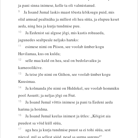
ja pani sinna inimese, kelle ta oli valmistanud.
9
Ja Issand Jumal laskis maast tõusta kõiksugu puid, mis
olid armsad pealtnäha ja millest oli hea süüa, ja elupuu keset
aeda, ning hea ja kurja tundmise puu.
10
Ja Eedenist sai alguse jõgi, mis kastis rohuaeda,
jagunedes sealtpeale neljaks haruks:
11
esimese nimi on Piison, see voolab ümber kogu
Havilamaa, kus on kulda;
12
selle maa kuld on hea, seal on bedolavaiku ja
karneoolikive.
13
Ja teise jõe nimi on Giihon, see voolab ümber kogu
Kuusimaa.
14
Ja kolmanda jõe nimi on Hiddekel, see voolab hommiku
pool Assurit; ja neljas jõgi on Frat.
15
Ja Issand Jumal võttis inimese ja pani ta Eedeni aeda
harima ja hoidma.
16
Ja Issand Jumal keelas inimest ja ütles: „Kõigist aia
puudest sa võid küll süüa,
17
aga hea ja kurja tundmise puust sa ei tohi süüa, sest
päeval, mil sa sellest sööd, pead sa surma surema!”