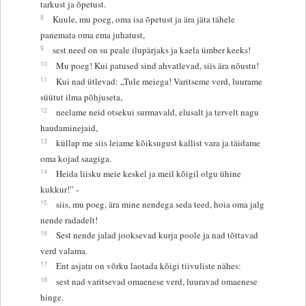
tarkust ja õpetust.
8
Kuule, mu poeg, oma isa õpetust ja ära jäta tähele
panemata oma ema juhatust,
9
sest need on su peale ilupärjaks ja kaela ümber keeks!
10
Mu poeg! Kui patused sind ahvatlevad, siis ära nõustu!
11
Kui nad ütlevad: „Tule meiega! Varitseme verd, luurame
süütut ilma põhjuseta,
12
neelame neid otsekui surmavald, elusalt ja tervelt nagu
haudaminejaid,
13
küllap me siis leiame kõiksugust kallist vara ja täidame
oma kojad saagiga.
14
Heida liisku meie keskel ja meil kõigil olgu ühine
kukkur!” -
15
siis, mu poeg, ära mine nendega seda teed, hoia oma jalg
nende radadelt!
16
Sest nende jalad jooksevad kurja poole ja nad tõttavad
verd valama.
17
Ent asjatu on võrku laotada kõigi tiivuliste nähes:
18
sest nad varitsevad omaenese verd, luuravad omaenese
hinge.