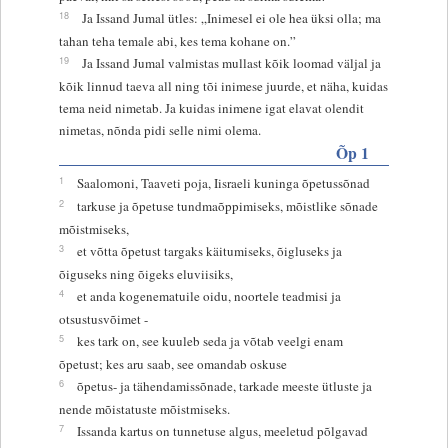
18
Ja Issand Jumal ütles: „Inimesel ei ole hea üksi olla; ma
tahan teha temale abi, kes tema kohane on.”
19
Ja Issand Jumal valmistas mullast kõik loomad väljal ja
kõik linnud taeva all ning tõi inimese juurde, et näha, kuidas
tema neid nimetab. Ja kuidas inimene igat elavat olendit
nimetas, nõnda pidi selle nimi olema.
Õp 1
1
Saalomoni, Taaveti poja, Iisraeli kuninga õpetussõnad
2
tarkuse ja õpetuse tundmaõppimiseks, mõistlike sõnade
mõistmiseks,
3
et võtta õpetust targaks käitumiseks, õigluseks ja
õiguseks ning õigeks eluviisiks,
4
et anda kogenematuile oidu, noortele teadmisi ja
otsustusvõimet -
5
kes tark on, see kuuleb seda ja võtab veelgi enam
õpetust; kes aru saab, see omandab oskuse
6
õpetus- ja tähendamissõnade, tarkade meeste ütluste ja
nende mõistatuste mõistmiseks.
7
Issanda kartus on tunnetuse algus, meeletud põlgavad